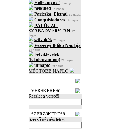
Holle anyó :-)
8 napja
nélküled
15 napja
Paricska. Életmű
15 napja
Conquistadores
16 napja
PÁLÓCZI -
SZABADVERSTAN
17
napja
szilvakék
21 napja
Vezsenyi Ildikó Naplója
24 napja
Felvil.levelek
(feladó:random)
25 napja
útinapló
29 napja
MÉGTÖBB NAPLÓ
BECENÉV
LEFOGLALÁSA
VERSKERESő
Részlet a versből:
SZERZőKERESő
Szerző névrészletre: