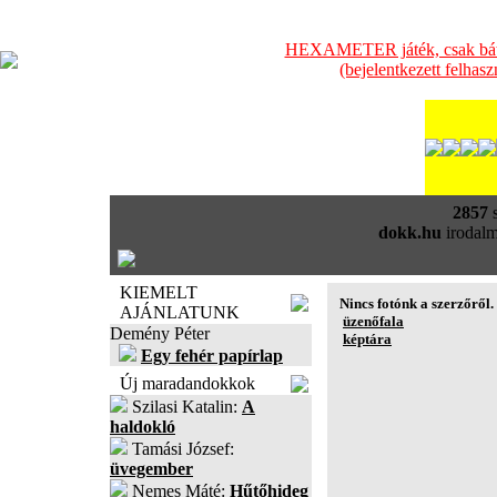
HEXAMETER játék, csak bátra
(bejelentkezett felhas
2857
s
dokk.hu
irodalm
KIEMELT
Nincs fotónk a szerzőről.
AJÁNLATUNK
üzenőfala
Demény Péter
képtára
Egy fehér papírlap
Új maradandokkok
Szilasi Katalin:
A
haldokló
Tamási József:
üvegember
Nemes Máté:
Hűtőhideg