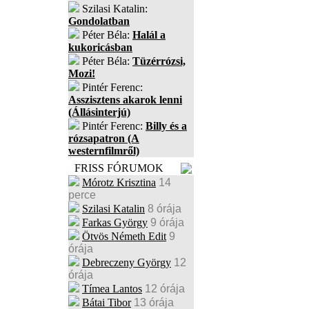
Szilasi Katalin:
Gondolatban
Péter Béla:
Halál a
kukoricásban
Péter Béla:
Tüzérrózsi,
Mozi!
Pintér Ferenc:
Asszisztens akarok lenni
(Állásinterjú)
Pintér Ferenc:
Billy és a
rózsapatron (A
westernfilmről)
FRISS FÓRUMOK
Mórotz Krisztina
14
perce
Szilasi Katalin
8 órája
Farkas György
9 órája
Ötvös Németh Edit
9
órája
Debreczeny György
12
órája
Tímea Lantos
12 órája
Bátai Tibor
13 órája