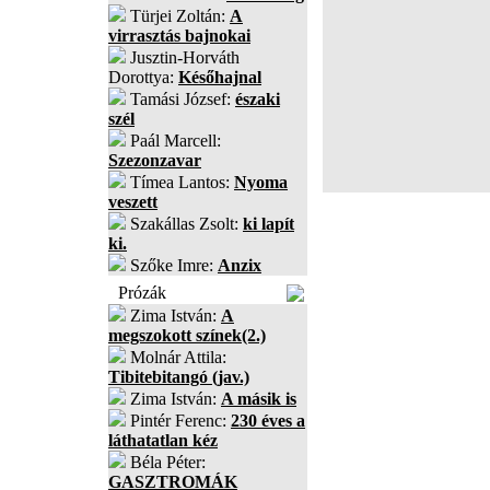
Türjei Zoltán:
A
virrasztás bajnokai
Jusztin-Horváth
Dorottya:
Későhajnal
Tamási József:
északi
szél
Paál Marcell:
Szezonzavar
Tímea Lantos:
Nyoma
veszett
Szakállas Zsolt:
ki lapít
ki.
Szőke Imre:
Anzix
Prózák
Zima István:
A
megszokott színek(2.)
Molnár Attila:
Tibitebitangó (jav.)
Zima István:
A másik is
Pintér Ferenc:
230 éves a
láthatatlan kéz
Béla Péter:
GASZTROMÁK