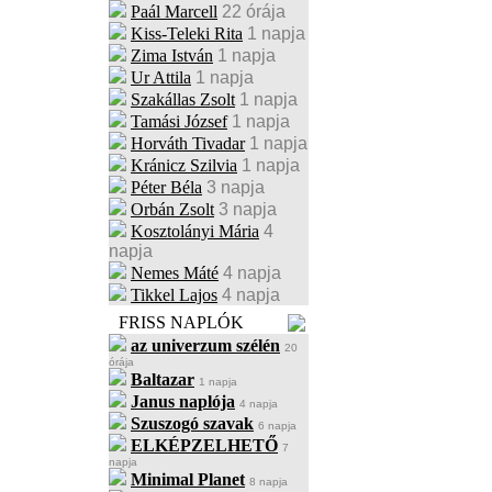
Paál Marcell
22 órája
Kiss-Teleki Rita
1 napja
Zima István
1 napja
Ur Attila
1 napja
Szakállas Zsolt
1 napja
Tamási József
1 napja
Horváth Tivadar
1 napja
Kránicz Szilvia
1 napja
Péter Béla
3 napja
Orbán Zsolt
3 napja
Kosztolányi Mária
4
napja
Nemes Máté
4 napja
Tikkel Lajos
4 napja
FRISS NAPLÓK
az univerzum szélén
20
órája
Baltazar
1 napja
Janus naplója
4 napja
Szuszogó szavak
6 napja
ELKÉPZELHETŐ
7
napja
Minimal Planet
8 napja