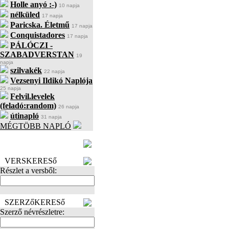
Holle anyó :-)
10 napja
nélküled
17 napja
Paricska. Életmű
17 napja
Conquistadores
17 napja
PÁLÓCZI -
SZABADVERSTAN
19
napja
szilvakék
22 napja
Vezsenyi Ildikó Naplója
25 napja
Felvil.levelek
(feladó:random)
26 napja
útinapló
31 napja
MÉGTÖBB NAPLÓ
BECENÉV
LEFOGLALÁSA
VERSKERESő
Részlet a versből:
SZERZőKERESő
Szerző névrészletre: