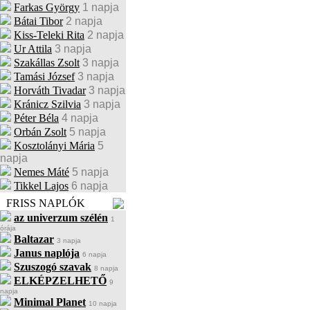
Farkas György
1 napja
Bátai Tibor
2 napja
Kiss-Teleki Rita
2 napja
Ur Attila
3 napja
Szakállas Zsolt
3 napja
Tamási József
3 napja
Horváth Tivadar
3 napja
Kránicz Szilvia
3 napja
Péter Béla
4 napja
Orbán Zsolt
5 napja
Kosztolányi Mária
5
napja
Nemes Máté
5 napja
Tikkel Lajos
6 napja
FRISS NAPLÓK
az univerzum szélén
1
órája
Baltazar
3 napja
Janus naplója
6 napja
Szuszogó szavak
8 napja
ELKÉPZELHETŐ
9
napja
Minimal Planet
10 napja