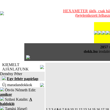
HEXAMETER játék, csak bátra
(bejelentkezett felhas
2857
s
dokk.hu
irodalm
KIEMELT
AJÁNLATUNK
Demény Péter
Egy fehér papírlap
Új maradandokkok
Ötvös Németh Edit:
amikor
Szilasi Katalin:
A
haldokló
Tamási József:
1
2
3
4
5
6
7
8
9
10
11
12
13
14
15
16
17
18