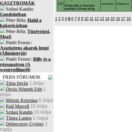
GASZTROMÁK
138
verskötet
Palatinus
Sonja útja a Saxonia
Szilasi Katalin:
mozitól a Pirnai térig
Gondolatban
1
2
3
4
5
6
7
8
9
10
11
12
13
14
15
16
17
18
Péter Béla:
Halál a
kukoricásban
Péter Béla:
Tüzérrózsi,
Mozi!
Pintér Ferenc:
Asszisztens akarok lenni
(Állásinterjú)
Pintér Ferenc:
Billy és a
rózsapatron (A
westernfilmről)
FRISS FÓRUMOK
Zima István
1 órája
Ötvös Németh Edit
1
órája
Mórotz Krisztina
6 órája
Paál Marcell
10 órája
Szilasi Katalin
10 órája
Tímea Lantos
1 napja
Debreczeny György
1
napja