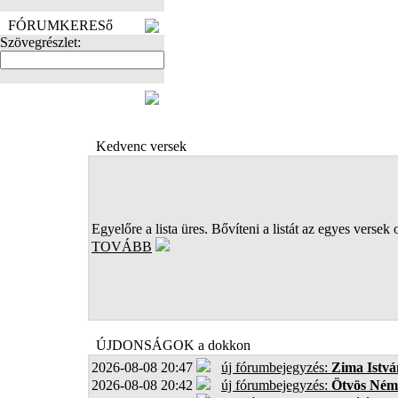
FÓRUMKERESő
Szövegrészlet:
FOTÓK
Kedvenc versek
Egyelőre a lista üres. Bővíteni a listát az egyes versek 
TOVÁBB
ÚJDONSÁGOK a dokkon
2026-08-08 20:47
új fórumbejegyzés:
Zima Istvá
2026-08-08 20:42
új fórumbejegyzés:
Ötvös Ném