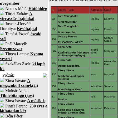
üvegember
Nemes Máté:
Hűtőhideg
ID
Szerző
Cím
Kategória
Kiadó
Türjei Zoltán:
A
Tom Youngholm
virrasztás bajnokai
33
regény
Édesvíz
A mennyei bár
Jusztin-Horváth
Tom Youngholm
Dorottya:
Későhajnal
256
regény
Édesvíz
A mennyei bár
Tamási József:
északi
Tolvaly Ferenc
szél
Kortárs
251
regény
Kiadó
EL CAMINO / AZ ÚT
Paál Marcell:
Tolnai Ottó
Szezonzavar
interjú
237
Kalligram
Költõ disznózsírból (Egy
kötet
Tímea Lantos:
Nyoma
rádióinterjú regénye)
veszett
Tisza Kata
Alexandra
343
regény
Szakállas Zsolt:
ki lapít
Kiadó
Doktor Kleopátra
ki.
Térey János
Prózák
235
vers
Magvetõ
A Nibelung-lakópark
(színmû)
Zima István:
A
Térey János
megszokott színek(2.)
152
verskötet
Seneca
A valóságos Varsó
Molnár Attila:
Térey János
Tibitebitangó (jav.)
21
vers
Palatinus
Paulus
Zima István:
A másik is
Térey János
Pintér Ferenc:
230 éves a
118
verskötet
Palatinus
Sonja útja a Saxonia
láthatatlan kéz
mozitól a Pirnai térig
Béla Péter:
Térey János