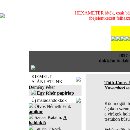
HEXAMETER játék, csak bátra
(bejelentkezett felhas
2857
s
dokk.hu
irodalm
KIEMELT
AJÁNLATUNK
Tóth János 
Demény Péter
Novemberi te
Egy fehér papírlap
Új maradandokkok
Köd mögött bú
Ötvös Németh Edit:
ágakon szenny
amikor
a virágok holt
Szilasi Katalin:
A
testükön búsul
haldokló
Tamási József:
Fehér a föld é