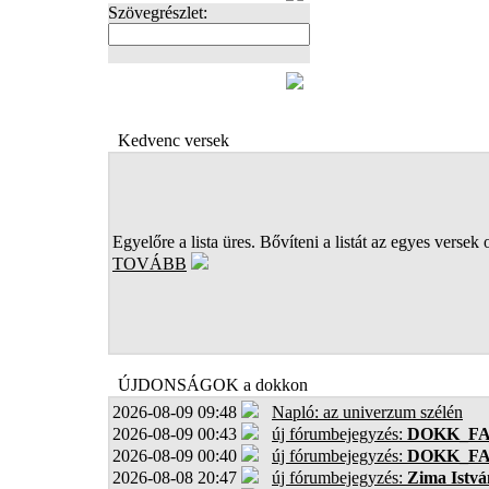
Szövegrészlet:
FOTÓK
Kedvenc versek
Egyelőre a lista üres. Bővíteni a listát az egyes versek 
TOVÁBB
ÚJDONSÁGOK a dokkon
2026-08-09 09:48
Napló: az univerzum szélén
2026-08-09 00:43
új fórumbejegyzés:
DOKK_F
2026-08-09 00:40
új fórumbejegyzés:
DOKK_F
2026-08-08 20:47
új fórumbejegyzés:
Zima Istvá