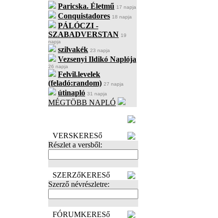
Paricska. Életmű
17 napja
Conquistadores
18 napja
PÁLÓCZI -
SZABADVERSTAN
19
napja
szilvakék
23 napja
Vezsenyi Ildikó Naplója
26 napja
Felvil.levelek
(feladó:random)
27 napja
útinapló
31 napja
MÉGTÖBB NAPLÓ
BECENÉV
LEFOGLALÁSA
VERSKERESő
Részlet a versből:
SZERZőKERESő
Szerző névrészletre:
FÓRUMKERESő