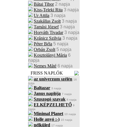
Bátai Tibor
2 napja
Kiss-Teleki Rita
3 napja
Ur Attila
3 napja
Szakállas Zsolt
3 napja
Tamási József
3 napja
Horváth Tivadar
3 napja
Kránicz Szilvia
3 napja
Péter Béla
5 napja
Orbán Zsolt
5 napja
Kosztolányi Mária
6
napja
Nemes Máté
6 napja
FRISS NAPLÓK
az univerzum szélén
16
órája
Baltazar
3 napja
Janus naplója
7 napja
Szuszogó szavak
8 napja
ELKÉPZELHETŐ
9
napja
Minimal Planet
10 napja
Holle anyó :-)
10 napja
nélküled
17 napja