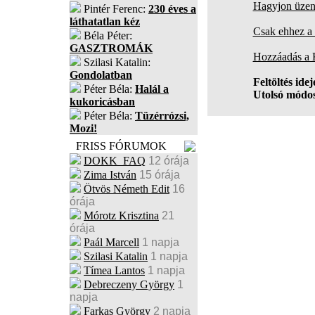
Hagyjon üzene
Pintér Ferenc:
230 éves a
láthatatlan kéz
Csak ehhez a 
Béla Péter:
GASZTROMÁK
Hozzáadás a
Szilasi Katalin:
Gondolatban
Feltöltés idej
Péter Béla:
Halál a
Utolsó módos
kukoricásban
Péter Béla:
Tüzérrózsi,
Mozi!
FRISS FÓRUMOK
DOKK_FAQ
12 órája
Zima István
15 órája
Ötvös Németh Edit
16
órája
Mórotz Krisztina
21
órája
Paál Marcell
1 napja
Szilasi Katalin
1 napja
Tímea Lantos
1 napja
Debreczeny György
1
napja
Farkas György
2 napja