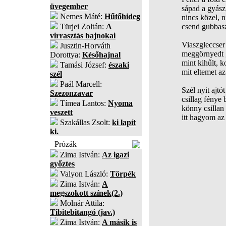
üvegember
sápad a gyász
Nemes Máté:
Hűtőhideg
nincs közel, 
Türjei Zoltán:
A
csend gubbasz
virrasztás bajnokai
Viaszgleccser 
Jusztin-Horváth
meggörnyedt g
Dorottya:
Későhajnal
mint kihűlt, 
Tamási József:
északi
mit eltemet 
szél
Paál Marcell:
Szél nyit ajtó
Szezonzavar
csillag fénye b
Tímea Lantos:
Nyoma
könny csillan
veszett
itt hagyom az 
Szakállas Zsolt:
ki lapít
ki.
Prózák
Zima István:
Az igazi
győztes
Valyon László:
Törpék
Zima István:
A
megszokott színek(2.)
Molnár Attila:
Tibitebitangó (jav.)
Zima István:
A másik is