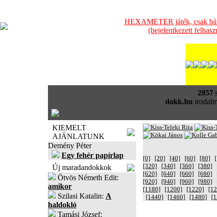
HEXAMETER játék, csak bátra
(bejelentkezett felhas
2857
s
dokk.hu
irodalm
KIEMELT
AJÁNLATUNK
Demény Péter
Egy fehér papírlap
[0]
[20]
[40]
[60]
[80]
[320]
[340]
[360]
[380]
Új maradandokkok
[620]
[640]
[660]
[680]
Ötvös Németh Edit:
[920]
[940]
[960]
[980]
amikor
[1180]
[1200]
[1220]
[12
Szilasi Katalin:
A
[1440]
[1460]
[1480]
[1
haldokló
Tamási József: