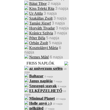
Bátai Tibor
2 napja
Kiss-Teleki Rita
3 napja
Ur Attila
3 napja
Szakállas Zsolt
3 napja
Tamási József
3 napja
Horváth Tivadar
3 napja
Kránicz Szilvia
3 napja
Péter Béla
5 napja
Orbán Zsolt
5 napja
Kosztolányi Mária
6
napja
Nemes Máté
6 napja
FRISS NAPLÓK
az univerzum szélén
18
órája
Baltazar
3 napja
Janus naplója
7 napja
Szuszogó szavak
8 napja
ELKÉPZELHETŐ
10
napja
Minimal Planet
10 napja
Holle anyó :-)
10 napja
nélküled
17 napja