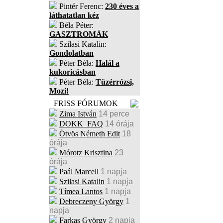
Pintér Ferenc:
230 éves a
láthatatlan kéz
Béla Péter:
GASZTROMÁK
Szilasi Katalin:
Gondolatban
Péter Béla:
Halál a
kukoricásban
Péter Béla:
Tüzérrózsi,
Mozi!
FRISS FÓRUMOK
Zima István
14 perce
DOKK_FAQ
14 órája
Ötvös Németh Edit
18
órája
Mórotz Krisztina
23
órája
Paál Marcell
1 napja
Szilasi Katalin
1 napja
Tímea Lantos
1 napja
Debreczeny György
1
napja
Farkas György
2 napja