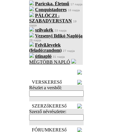
Paricska. Életmű
17 napja
Conquistadores
18 napja
PÁLÓCZI -
SZABADVERSTAN
19
napja
szilvakék
23 napja
Vezsenyi Ildikó Naplója
26 napja
Felvil.levelek
(feladó:random)
27 napja
útinapló
31 napja
MÉGTÖBB NAPLÓ
BECENÉV
LEFOGLALÁSA
VERSKERESő
Részlet a versből:
SZERZőKERESő
Szerző névrészletre:
FÓRUMKERESő