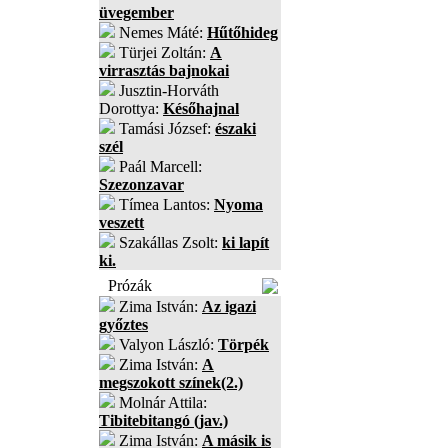
üvegember
Nemes Máté:
Hűtőhideg
Türjei Zoltán:
A
virrasztás bajnokai
Jusztin-Horváth
Dorottya:
Későhajnal
Tamási József:
északi
szél
Paál Marcell:
Szezonzavar
Tímea Lantos:
Nyoma
veszett
Szakállas Zsolt:
ki lapít
ki.
Prózák
Zima István:
Az igazi
győztes
Valyon László:
Törpék
Zima István:
A
megszokott színek(2.)
Molnár Attila:
Tibitebitangó (jav.)
Zima István:
A másik is