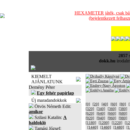
HEXAMETER játék, csak bátra
(bejelentkezett felhas
2857
s
dokk.hu
irodalm
KIEMELT
AJÁNLATUNK
Demény Péter
Egy fehér papírlap
Új maradandokkok
[0]
[20]
[40]
[60]
[80]
Ötvös Németh Edit:
[320]
[340]
[360]
[380]
amikor
[620]
[640]
[660]
[680]
Szilasi Katalin:
A
[920]
[940]
[960]
[980]
haldokló
[1180]
[1200]
[1220]
[12
[1440]
[1460]
[1480]
[1
Tamási József: