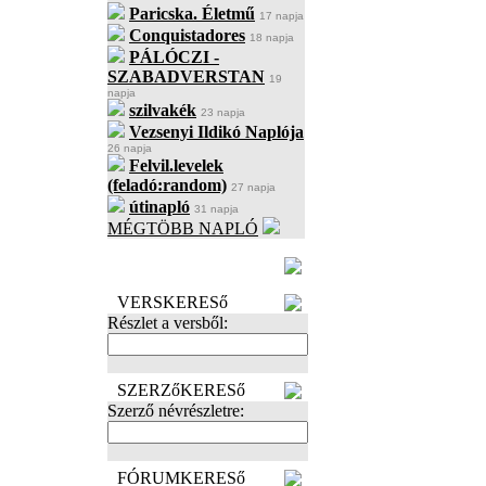
Paricska. Életmű
17 napja
Conquistadores
18 napja
PÁLÓCZI -
SZABADVERSTAN
19
napja
szilvakék
23 napja
Vezsenyi Ildikó Naplója
26 napja
Felvil.levelek
(feladó:random)
27 napja
útinapló
31 napja
MÉGTÖBB NAPLÓ
BECENÉV
LEFOGLALÁSA
VERSKERESő
Részlet a versből:
SZERZőKERESő
Szerző névrészletre:
FÓRUMKERESő