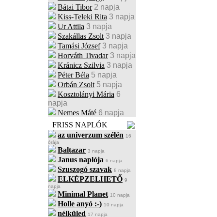
Bátai Tibor
2 napja
Kiss-Teleki Rita
3 napja
Ur Attila
3 napja
Szakállas Zsolt
3 napja
Tamási József
3 napja
Horváth Tivadar
3 napja
Kránicz Szilvia
3 napja
Péter Béla
5 napja
Orbán Zsolt
5 napja
Kosztolányi Mária
6
napja
Nemes Máté
6 napja
FRISS NAPLÓK
az univerzum szélén
16
órája
Baltazar
3 napja
Janus naplója
6 napja
Szuszogó szavak
8 napja
ELKÉPZELHETŐ
9
napja
Minimal Planet
10 napja
Holle anyó :-)
10 napja
nélküled
17 napja