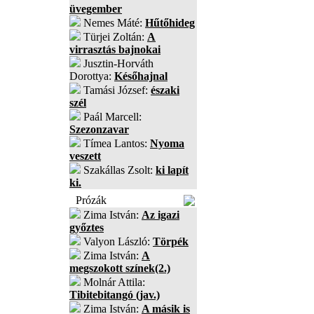
üvegember
Nemes Máté:
Hűtőhideg
Türjei Zoltán:
A
virrasztás bajnokai
Jusztin-Horváth
Dorottya:
Későhajnal
Tamási József:
északi
szél
Paál Marcell:
Szezonzavar
Tímea Lantos:
Nyoma
veszett
Szakállas Zsolt:
ki lapít
ki.
Prózák
Zima István:
Az igazi
győztes
Valyon László:
Törpék
Zima István:
A
megszokott színek(2.)
Molnár Attila:
Tibitebitangó (jav.)
Zima István:
A másik is