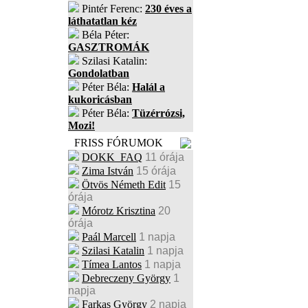
Pintér Ferenc:
230 éves a
láthatatlan kéz
Béla Péter:
GASZTROMÁK
Szilasi Katalin:
Gondolatban
Péter Béla:
Halál a
kukoricásban
Péter Béla:
Tüzérrózsi,
Mozi!
FRISS FÓRUMOK
DOKK_FAQ
11 órája
Zima István
15 órája
Ötvös Németh Edit
15
órája
Mórotz Krisztina
20
órája
Paál Marcell
1 napja
Szilasi Katalin
1 napja
Tímea Lantos
1 napja
Debreczeny György
1
napja
Farkas György
2 napja