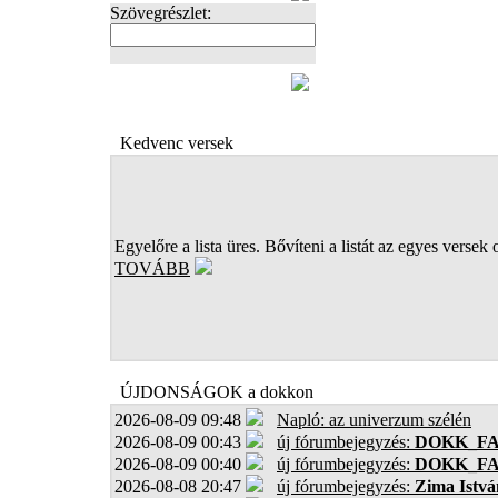
Szövegrészlet:
FOTÓK
Kedvenc versek
Egyelőre a lista üres. Bővíteni a listát az egyes versek 
TOVÁBB
ÚJDONSÁGOK a dokkon
2026-08-09 09:48
Napló: az univerzum szélén
2026-08-09 00:43
új fórumbejegyzés:
DOKK_F
2026-08-09 00:40
új fórumbejegyzés:
DOKK_F
2026-08-08 20:47
új fórumbejegyzés:
Zima Istvá