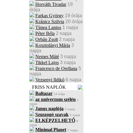
Horváth Tivadar
19
órája
Farkas György
19 órája
Kránicz Szilvia
20 órája
Tímea Lantos
1 napja
Péter Béla
2 napja
Orbán Zsolt
2 napja
Kosztolányi Mária
3
napja
Nemes Máté
3 napja
Tikkel Lajos
3 napja
Francesco de Orellana
5
napja
Vezsenyi Ildikó
6 napja
FRISS NAPLÓK
Baltazar
14 órája
az univerzum szélén
1
napja
Janus naplója
3 napja
Szuszogó szavak
5 napja
ELKÉPZELHETŐ
6
napja
Minimal Planet
7 napja