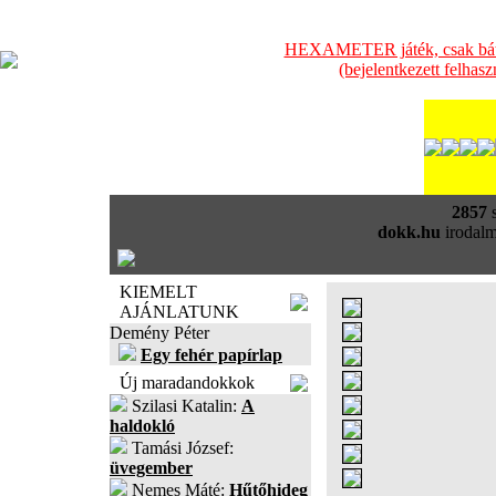
HEXAMETER játék, csak bátra
(bejelentkezett felhas
2857
s
dokk.hu
irodalm
KIEMELT
AJÁNLATUNK
Demény Péter
Egy fehér papírlap
Új maradandokkok
Szilasi Katalin:
A
haldokló
Tamási József:
üvegember
Nemes Máté:
Hűtőhideg