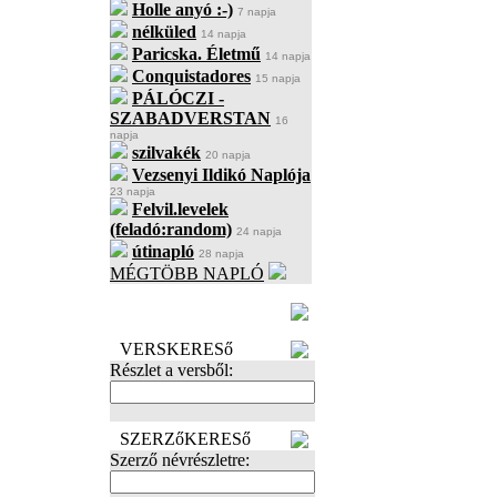
Holle anyó :-)
7 napja
nélküled
14 napja
Paricska. Életmű
14 napja
Conquistadores
15 napja
PÁLÓCZI -
SZABADVERSTAN
16
napja
szilvakék
20 napja
Vezsenyi Ildikó Naplója
23 napja
Felvil.levelek
(feladó:random)
24 napja
útinapló
28 napja
MÉGTÖBB NAPLÓ
BECENÉV
LEFOGLALÁSA
VERSKERESő
Részlet a versből:
SZERZőKERESő
Szerző névrészletre: