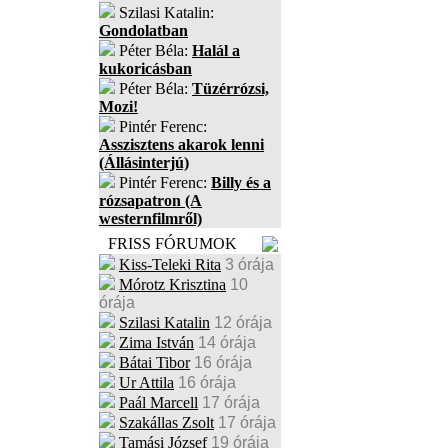
Szilasi Katalin:
Gondolatban
Péter Béla:
Halál a
kukoricásban
Péter Béla:
Tüzérrózsi,
Mozi!
Pintér Ferenc:
Asszisztens akarok lenni
(Állásinterjú)
Pintér Ferenc:
Billy és a
rózsapatron (A
westernfilmről)
FRISS FÓRUMOK
Kiss-Teleki Rita
3 órája
Mórotz Krisztina
10
órája
Szilasi Katalin
12 órája
Zima István
14 órája
Bátai Tibor
16 órája
Ur Attila
16 órája
Paál Marcell
17 órája
Szakállas Zsolt
17 órája
Tamási József
19 órája