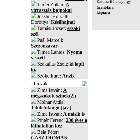
Katona Béla György
Türjei Zoltán:
A
üzenőfala
virrasztás bajnokai
képtára
Jusztin-Horváth
Dorottya:
Későhajnal
Tamási József:
északi
szél
Paál Marcell:
Szezonzavar
Tímea Lantos:
Nyoma
veszett
Szakállas Zsolt:
ki lapít
ki.
Szőke Imre:
Anzix
Prózák
Zima István:
A
megszokott színek(2.)
Molnár Attila:
Tibitebitangó (jav.)
Zima István:
A másik is
Pintér Ferenc:
230 éves a
láthatatlan kéz
Béla Péter:
GASZTROMÁK