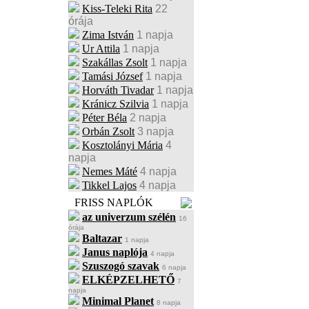
Kiss-Teleki Rita
22
órája
Zima István
1 napja
Ur Attila
1 napja
Szakállas Zsolt
1 napja
Tamási József
1 napja
Horváth Tivadar
1 napja
Kránicz Szilvia
1 napja
Péter Béla
2 napja
Orbán Zsolt
3 napja
Kosztolányi Mária
4
napja
Nemes Máté
4 napja
Tikkel Lajos
4 napja
FRISS NAPLÓK
az univerzum szélén
16
órája
Baltazar
1 napja
Janus naplója
4 napja
Szuszogó szavak
6 napja
ELKÉPZELHETŐ
7
napja
Minimal Planet
8 napja