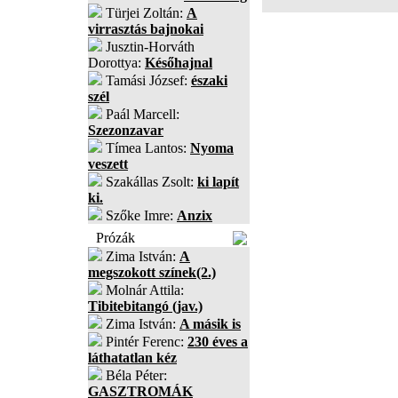
Türjei Zoltán:
A
virrasztás bajnokai
Jusztin-Horváth
Dorottya:
Későhajnal
Tamási József:
északi
szél
Paál Marcell:
Szezonzavar
Tímea Lantos:
Nyoma
veszett
Szakállas Zsolt:
ki lapít
ki.
Szőke Imre:
Anzix
Prózák
Zima István:
A
megszokott színek(2.)
Molnár Attila:
Tibitebitangó (jav.)
Zima István:
A másik is
Pintér Ferenc:
230 éves a
láthatatlan kéz
Béla Péter:
GASZTROMÁK