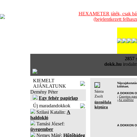
HEXAMETER játék, csak bátra
(bejelentkezett felhas
2857
s
dokk.hu
irodalm
KIEMELT
Néprajzkutatás
AJÁNLATUNK
költészet.
Sánta
Demény Péter
A DOKKON O
Zsolt
¡
Csontos para
Egy fehér papírlap
¡
Az esõhöz
üzenőfala
Új maradandokkok
képtára
Szilasi Katalin:
A
haldokló
Tamási József:
A DOKKON O
üvegember
Nemes Máté:
Hűtőhideg