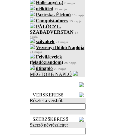
Holle anyó :-)
8 napja
nélküled
15 napja
Paricska. Életmű
15 napja
Conquistadores
15 napja
PÁLÓCZI -
SZABADVERSTAN
17
napja
szilvakék
21 napja
Vezsenyi Ildikó Naplója
24 napja
Felvil.levelek
(feladó:random)
25 napja
útinapló
29 napja
MÉGTÖBB NAPLÓ
BECENÉV
LEFOGLALÁSA
VERSKERESő
Részlet a versből:
SZERZőKERESő
Szerző névrészletre: