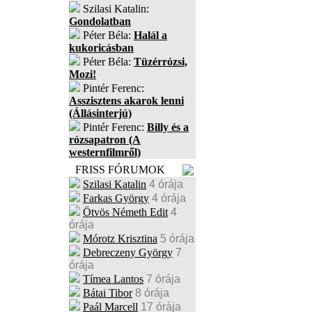
Szilasi Katalin:
Gondolatban
Péter Béla:
Halál a
kukoricásban
Péter Béla:
Tüzérrózsi,
Mozi!
Pintér Ferenc:
Asszisztens akarok lenni
(Állásinterjú)
Pintér Ferenc:
Billy és a
rózsapatron (A
westernfilmről)
FRISS FÓRUMOK
Szilasi Katalin
4 órája
Farkas György
4 órája
Ötvös Németh Edit
4
órája
Mórotz Krisztina
5 órája
Debreczeny György
7
órája
Tímea Lantos
7 órája
Bátai Tibor
8 órája
Paál Marcell
17 órája