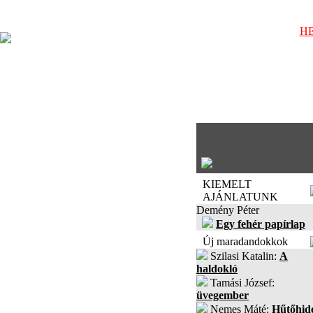
HE
KIEMELT
AJÁNLATUNK
Demény Péter
Egy fehér papírlap
Új maradandokkok
Szilasi Katalin:
A
haldokló
Tamási József:
üvegember
Nemes Máté:
Hűtőhid