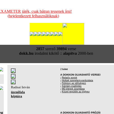
XAMETER játék, csak bátran tessenek írni!
(bejelentkezett felhasználóknak)
2857
szerző
39894
verse
dokk.hu
irodalmi kikötő ::
alapítva
2000-ben
2 kötet
A DOKKON OLVASHATÓ VERSEI
¡
Relatív sorok
¡
Holtak szerelem-varázslata
¡
Félúton az idővégen
¡
Sámán-csalódás
Radnai István
¡
Mű-életek áramlása
üzenőfala
¡
Közel repülök az éghez
képtára
eg
A DOKKON OLVASHATÓ PRÓZÁI