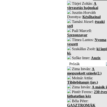
Türjei Zoltán:
A
virrasztás bajnokai
Jusztin-Horváth
Dorottya:
Későhajnal
Tamási József:
északi
szél
Paál Marcell:
Szezonzavar
Tímea Lantos:
Nyoma
veszett
Szakállas Zsolt:
ki lapí
ki.
Szőke Imre:
Anzix
Prózák
Zima István:
A
megszokott színek(2.)
Molnár Attila:
Tibitebitangó (jav.)
Zima István:
A másik i
Pintér Ferenc:
230 éves
láthatatlan kéz
Béla Péter:
GASZTROMÁK