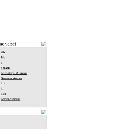
c versei
ŐK
Jók
l
Sokadik
Kosztolányi M. szerint
Genovéva ajánlása
lilis
lili
lista
Kedvenc verseim