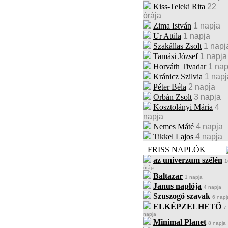
Kiss-Teleki Rita
22
órája
Zima István
1 napja
Ur Attila
1 napja
Szakállas Zsolt
1 napj
Tamási József
1 napja
Horváth Tivadar
1 nap
Kránicz Szilvia
1 napj
Péter Béla
2 napja
Orbán Zsolt
3 napja
Kosztolányi Mária
4
napja
Nemes Máté
4 napja
Tikkel Lajos
4 napja
FRISS NAPLÓK
az univerzum szélén
1
órája
Baltazar
1 napja
Janus naplója
4 napja
Szuszogó szavak
6 napj
ELKÉPZELHETŐ
7
napja
Minimal Planet
8 napja