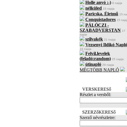
Holle anyó :-)
8 napja
nélküled
15 napja
Paricska. Életmű
15 na
Conquistadores
15 napj
PÁLÓCZI -
SZABADVERSTAN
17
napja
szilvakék
21 napja
Vezsenyi Ildikó Napló
24 napja
Felvil.levelek
(feladó:random)
25 napja
útinapló
29 napja
MÉGTÖBB NAPLÓ
BECENÉV
LEFOGLALÁSA
VERSKERESő
Részlet a versből:
SZERZőKERESő
Szerző névrészletre: