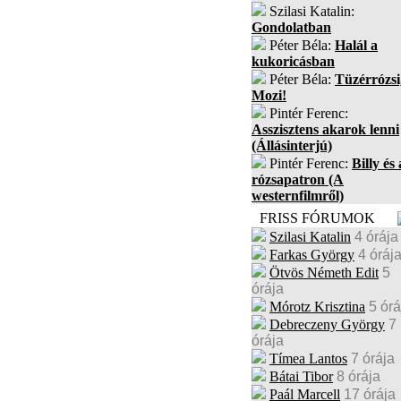
Szilasi Katalin:
Gondolatban
Péter Béla:
Halál a
kukoricásban
Péter Béla:
Tüzérrózsi
Mozi!
Pintér Ferenc:
Asszisztens akarok lenni
(Állásinterjú)
Pintér Ferenc:
Billy és 
rózsapatron (A
westernfilmről)
FRISS FÓRUMOK
Szilasi Katalin
4 órája
Farkas György
4 óráj
Ötvös Németh Edit
5
órája
Mórotz Krisztina
5 órá
Debreczeny György
7
órája
Tímea Lantos
7 órája
Bátai Tibor
8 órája
Paál Marcell
17 órája