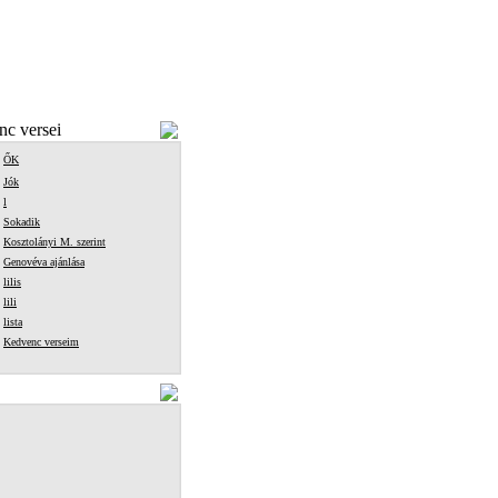
c versei
ŐK
Jók
l
Sokadik
Kosztolányi M. szerint
Genovéva ajánlása
lilis
lili
lista
Kedvenc verseim