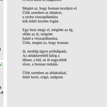
Megint az, hogy honnan kezdjem el.
Ülök szemben az ablakon,
a szoba visszapillantása
kék-fehér keretbe foglal.
Egy busz megy el, mögötte az ég,
előtte az út, mögötte
halad a visszapillantása.
Ülök, megint az, hogy honnan
t
út, meddig ügyes próbálgatás.
Az ablakkeretből kilóg a
lábam, a híd, az út nagyobbik
része, a honnan indulás.
Ülök szemben az ablakokkal,
fehér keret, origó, nullpont.
s
 a