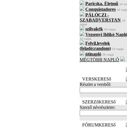
Paricska. Életmű
14 na
Conquistadores
14 napj
PÁLÓCZI -
SZABADVERSTAN
16
napja
szilvakék
19 napja
Vezsenyi Ildikó Napló
22 napja
Felvil.levelek
(feladó:random)
23 napja
útinapló
28 napja
MÉGTÖBB NAPLÓ
BECENÉV
LEFOGLALÁSA
VERSKERESő
Részlet a versből:
SZERZőKERESő
Szerző névrészletre:
FÓRUMKERESő