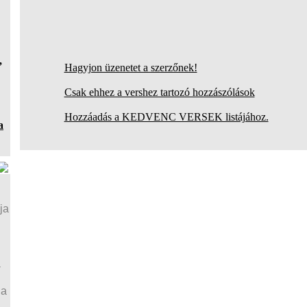
,
Hagyjon üzenetet a szerzőnek!
Csak ehhez a vershez tartozó hozzászólások
Hozzáadás a KEDVENC VERSEK listájához.
a
ja
a
ja
a