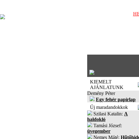
HE
KIEMELT
AJÁNLATUNK
Demény Péter
Egy fehér papírlap
Új maradandokkok
Szilasi Katalin:
A
haldokló
Tamási József:
üvegember
Nemes Máté:
Hűtőhid