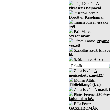
Türjei Zoltán:
A
virrasztás bajnokai
Jusztin-Horváth
Dorottya:
Későhajnal
Tamási József:
északi
szél
Paál Marcell:
Szezonzavar
Tímea Lantos:
Nyoma
veszett
Szakállas Zsolt:
ki lapí
ki.
Szőke Imre:
Anzix
Prózák
Zima István:
A
megszokott színek(2.)
Molnár Attila:
Tibitebitangó (jav.)
Zima István:
A másik i
Pintér Ferenc:
230 éves
láthatatlan kéz
Béla Péter:
GASZTROMÁK