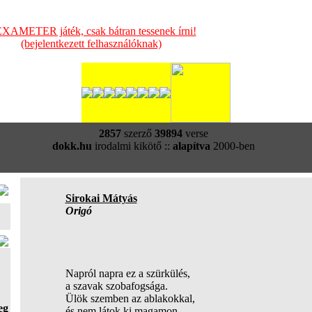
XAMETER játék, csak bátran tessenek írni!
(bejelentkezett felhasználóknak)
2857
szerző
39894
verse
dokk.hu
irodalmi kikötő ::
alapítva
2000-ben
Sirokai Mátyás
Origó
Napról napra ez a szürkülés,
a szavak szobafogsága.
Ülök szemben az ablakokkal,
eg
és nem látok ki magamon.