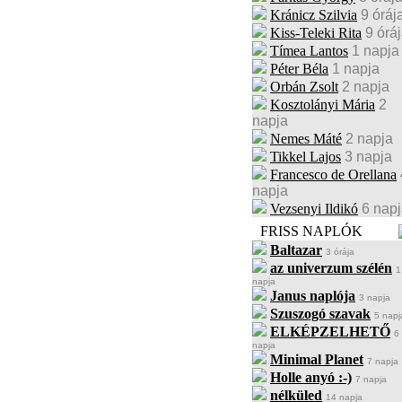
Kránicz Szilvia
9 óráj
Kiss-Teleki Rita
9 órá
Tímea Lantos
1 napja
Péter Béla
1 napja
Orbán Zsolt
2 napja
Kosztolányi Mária
2
napja
Nemes Máté
2 napja
Tikkel Lajos
3 napja
Francesco de Orellana
napja
Vezsenyi Ildikó
6 nap
FRISS NAPLÓK
Baltazar
3 órája
az univerzum szélén
1
napja
Janus naplója
3 napja
Szuszogó szavak
5 napj
ELKÉPZELHETŐ
6
napja
Minimal Planet
7 napja
Holle anyó :-)
7 napja
nélküled
14 napja