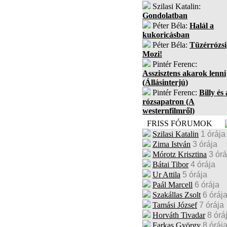
Szilasi Katalin:
Gondolatban
Péter Béla:
Halál a
kukoricásban
Péter Béla:
Tüzérrózsi
Mozi!
Pintér Ferenc:
Asszisztens akarok lenni
(Állásinterjú)
Pintér Ferenc:
Billy és 
rózsapatron (A
westernfilmről)
FRISS FÓRUMOK
Szilasi Katalin
1 órája
Zima István
3 órája
Mórotz Krisztina
3 órá
Bátai Tibor
4 órája
Ur Attila
5 órája
Paál Marcell
6 órája
Szakállas Zsolt
6 óráj
Tamási József
7 órája
Horváth Tivadar
8 órá
Farkas György
8 óráj