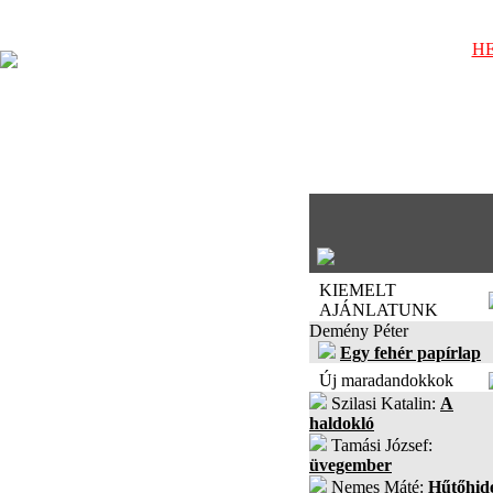
HE
KIEMELT
AJÁNLATUNK
Demény Péter
Egy fehér papírlap
Új maradandokkok
Szilasi Katalin:
A
haldokló
Tamási József:
üvegember
Nemes Máté:
Hűtőhid