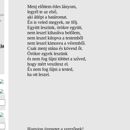
Menj előttem édes lányom,
legyél te az első,
pja
aki átlépi a határomat.
a
Én is veled megyek, ne félj.
Együtt leszünk, örökre együtt,
nem leszel kihasítva belőlem,
nem leszel kilopva a testemből
nem leszel kimosva a véremből.
ja
Csak menj utána és kövesd őt.
Örökre egyek leszünk
és nem fog fájni többet a szíved,
hogy mért veszítesz el.
És nem fog fájni a tested,
ha ott leszel.
Hagyjon üzenetet a szerzőnek!