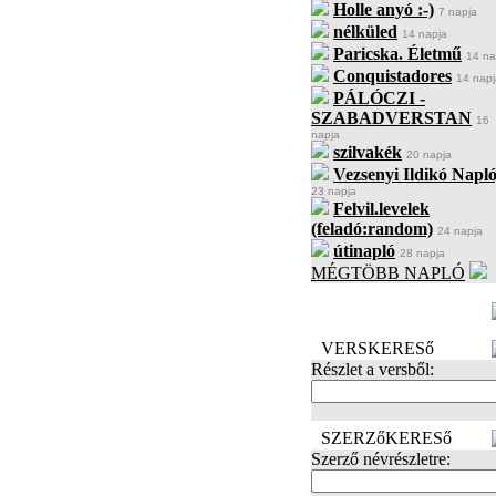
Holle anyó :-)
7 napja
nélküled
14 napja
Paricska. Életmű
14 na
Conquistadores
14 napj
PÁLÓCZI -
SZABADVERSTAN
16
napja
szilvakék
20 napja
Vezsenyi Ildikó Napló
23 napja
Felvil.levelek
(feladó:random)
24 napja
útinapló
28 napja
MÉGTÖBB NAPLÓ
BECENÉV
LEFOGLALÁSA
VERSKERESő
Részlet a versből:
SZERZőKERESő
Szerző névrészletre: