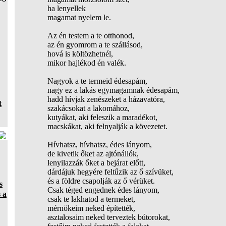
ha lenyellek
magamat nyelem le.
Az én testem a te otthonod,
az én gyomrom a te szállásod,
hová is költözhetnél,
mikor hajlékod én valék.
Nagyok a te termeid édesapám,
nagy ez a lakás egymagamnak édesapám,
hadd hívjak zenészeket a házavatóra,
t
szakácsokat a lakomához,
kutyákat, aki feleszik a maradékot,
macskákat, aki felnyalják a kövezetet.
Hívhatsz, hívhatsz, édes lányom,
de kivetik őket az ajtónállók,
lenyilazzák őket a bejárat előtt,
dárdájuk hegyére feltűzik az ő szívüket,
és a földre csapolják az ő vérüket.
s
Csak téged engednek édes lányom,
 a
csak te lakhatod a termeket,
mérnökeim neked építették,
asztalosaim neked terveztek bútorokat,