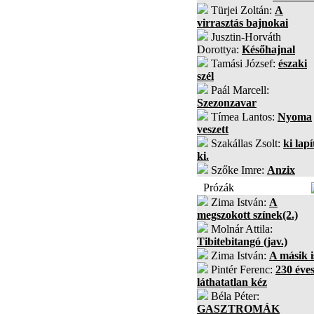
Türjei Zoltán:
A
virrasztás bajnokai
Jusztin-Horváth
Dorottya:
Későhajnal
Tamási József:
északi
szél
Paál Marcell:
Szezonzavar
Tímea Lantos:
Nyoma
veszett
Szakállas Zsolt:
ki lapí
ki.
Szőke Imre:
Anzix
Prózák
Zima István:
A
megszokott színek(2.)
Molnár Attila:
Tibitebitangó (jav.)
Zima István:
A másik i
Pintér Ferenc:
230 éves
láthatatlan kéz
Béla Péter:
GASZTROMÁK