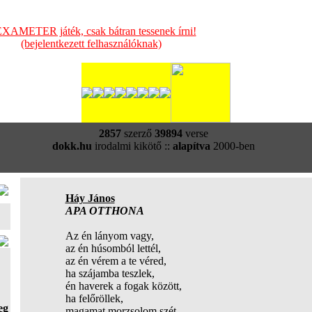
XAMETER játék, csak bátran tessenek írni!
(bejelentkezett felhasználóknak)
2857
szerző
39894
verse
dokk.hu
irodalmi kikötő ::
alapítva
2000-ben
Háy János
APA OTTHONA
Az én lányom vagy,
az én húsomból lettél,
az én vérem a te véred,
ha szájamba teszlek,
én haverek a fogak között,
ha felőröllek,
eg
magamat morzsolom szét,