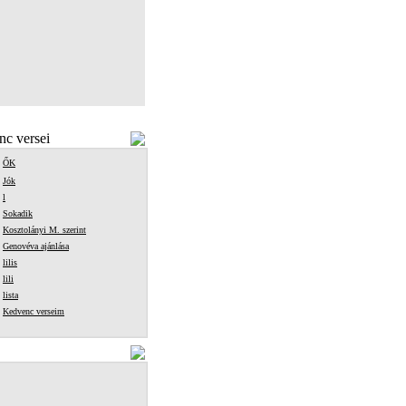
c versei
ŐK
Jók
l
Sokadik
Kosztolányi M. szerint
Genovéva ajánlása
lilis
lili
lista
Kedvenc verseim