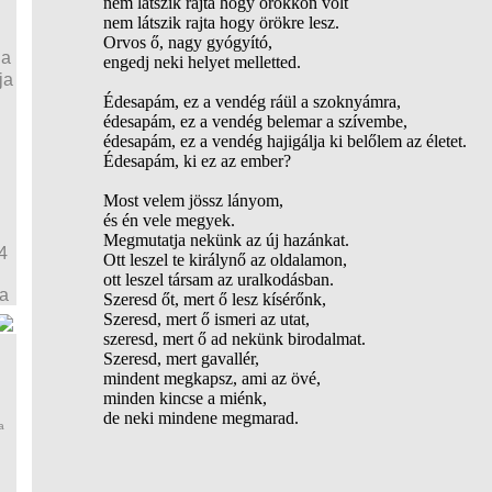
nem látszik rajta hogy örökkön volt
nem látszik rajta hogy örökre lesz.
Orvos ő, nagy gyógyító,
ja
engedj neki helyet melletted.
ja
Édesapám, ez a vendég ráül a szoknyámra,
édesapám, ez a vendég belemar a szívembe,
édesapám, ez a vendég hajigálja ki belőlem az életet.
Édesapám, ki ez az ember?
Most velem jössz lányom,
és én vele megyek.
Megmutatja nekünk az új hazánkat.
4
Ott leszel te királynő az oldalamon,
ott leszel társam az uralkodásban.
ja
Szeresd őt, mert ő lesz kísérőnk,
Szeresd, mert ő ismeri az utat,
szeresd, mert ő ad nekünk birodalmat.
Szeresd, mert gavallér,
mindent megkapsz, ami az övé,
minden kincse a miénk,
de neki mindene megmarad.
a