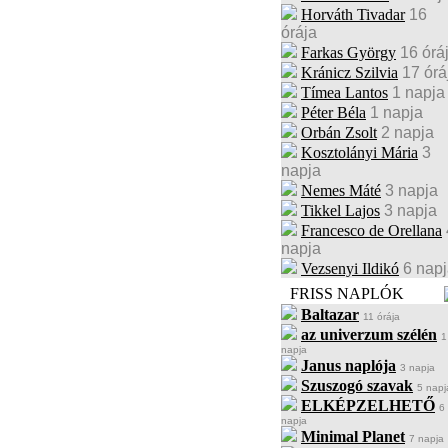
Horváth Tivadar
16
órája
Farkas György
16 órá
Kránicz Szilvia
17 órá
Tímea Lantos
1 napja
Péter Béla
1 napja
Orbán Zsolt
2 napja
Kosztolányi Mária
3
napja
Nemes Máté
3 napja
Tikkel Lajos
3 napja
Francesco de Orellana
napja
Vezsenyi Ildikó
6 nap
FRISS NAPLÓK
Baltazar
11 órája
az univerzum szélén
1
napja
Janus naplója
3 napja
Szuszogó szavak
5 napj
ELKÉPZELHETŐ
6
napja
Minimal Planet
7 napja