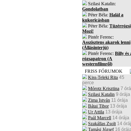
Szilasi Katalin:
Gondolatban
Péter Béla:
Halál a
kukoricásban
Péter Béla:
Tüzérrózsi
Mozi!
Pintér Ferenc:
Asszisztens akarok lenni
(Állásinterjú)
Pintér Ferenc:
Billy és 
rózsapatron (A
westernfilmről)
FRISS FÓRUMOK
Kiss-Teleki Rita
45
perce
Mórotz Krisztina
7 órá
Szilasi Katalin
9 órája
Zima István
11 órája
Bátai Tibor
13 órája
Ur Attila
13 órája
Paál Marcell
14 órája
Szakállas Zsolt
14 órá
Tamási József
16 óráj