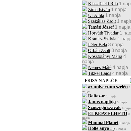
Kiss-Teleki Rita
1 nap
Zima István
1 napja
Ur Attila
1 napja
Szakállas Zsolt
1 napj
Tamási József
1 napja
Horváth Tivadar
1 nap
Kránicz Szilvia
1 napj
Péter Béla
3 napja
Orbán Zsolt
3 napja
Kosztolányi Mária
4
napja
Nemes Máté
4 napja
Tikkel Lajos
4 napja
FRISS NAPLÓK
az univerzum szélén
1
napja
Baltazar
1 napja
Janus naplója
5 napja
Szuszogó szavak
6 napj
ELKÉPZELHETŐ
8
napja
Minimal Planet
8 napja
Holle anyó :-)
8 napja