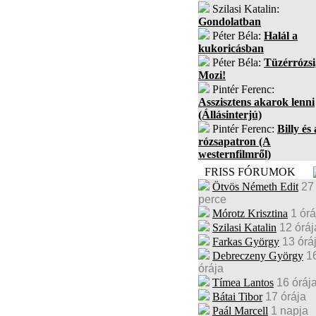
Szilasi Katalin:
Gondolatban
Péter Béla:
Halál a
kukoricásban
Péter Béla:
Tüzérrózsi
Mozi!
Pintér Ferenc:
Asszisztens akarok lenni
(Állásinterjú)
Pintér Ferenc:
Billy és 
rózsapatron (A
westernfilmről)
FRISS FÓRUMOK
Ötvös Németh Edit
27
perce
Mórotz Krisztina
1 órá
Szilasi Katalin
12 óráj
Farkas György
13 órá
Debreczeny György
1
órája
Tímea Lantos
16 óráj
Bátai Tibor
17 órája
Paál Marcell
1 napja