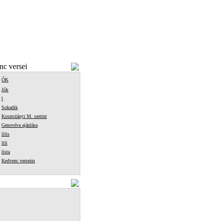
c versei
ŐK
Jók
l
Sokadik
Kosztolányi M. szerint
Genovéva ajánlása
lilis
lili
lista
Kedvenc verseim