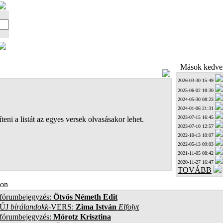
Mások kedven
2026-03-30 15:49
2025-06-02 18:30
2024-05-30 08:23
2024-01-06 21:31
2023-07-15 16:45
teni a listát az egyes versek olvasásakor lehet.
2023-07-10 12:57
2022-10-13 10:07
2022-05-13 09:03
2021-11-05 08:42
2020-11-27 16:47
TOVÁBB
on
 fórumbejegyzés:
Ötvös Németh Edit
ÚJ
bírálandokk
-VERS:
Zima István
Elfolyt
 fórumbejegyzés:
Mórotz Krisztina