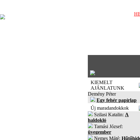
HE
KIEMELT
AJÁNLATUNK
Demény Péter
Egy fehér papírlap
Új maradandokkok
Szilasi Katalin:
A
haldokló
Tamási József:
üvegember
Nemes Máté:
Hűtőhid