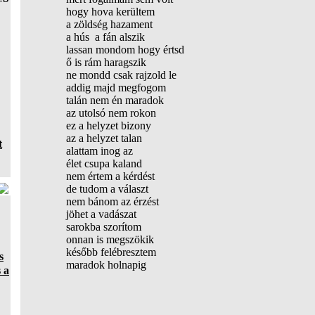
hogy hova kerültem
a zöldség hazament
a hús a fán alszik
lassan mondom hogy értsd
ő is rám haragszik
ne mondd csak rajzold le
addig majd megfogom
talán nem én maradok
az utolsó nem rokon
ez a helyzet bizony
az a helyzet talan
t
alattam inog az
élet csupa kaland
nem értem a kérdést
de tudom a választ
nem bánom az érzést
jöhet a vadászat
sarokba szorítom
onnan is megszökik
később felébresztem
s
maradok holnapig
 a