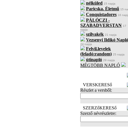
nélküled
15 napja
Paricska. Életmű
15 na
Conquistadores
16 napj
PÁLÓCZI -
SZABADVERSTAN
17
napja
szilvakék
21 napja
Vezsenyi Ildikó Napló
24 napja
Felvil.levelek
(feladó:random)
25 napja
útinapló
29 napja
MÉGTÖBB NAPLÓ
BECENÉV
LEFOGLALÁSA
VERSKERESő
Részlet a versből:
SZERZőKERESő
Szerző névrészletre: