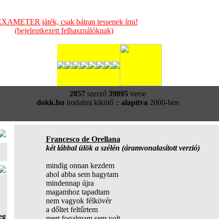
XAMETER játék, csak bátran tessenek írni!
(bejelentkezett felhasználóknak)
2857
szerző
39895
verse
dokk.hu
irodalmi kikötő ::
alapítva
2000-ben
Francesco de Orellana
két lábbal ülök a szélén (áramvonalasított verzió)
mindig onnan kezdem
ahol abba sem hagytam
mindennap újra
magamhoz tapadtam
nem vagyok félkövér
a dőltet feltűrtem
eg
mert fogalmam sem volt