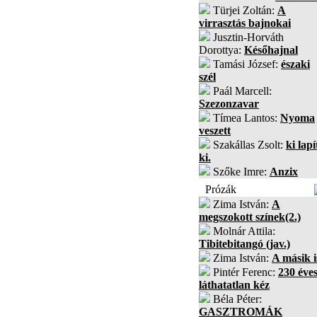
Türjei Zoltán:
A
virrasztás bajnokai
Jusztin-Horváth
Dorottya:
Későhajnal
Tamási József:
északi
szél
Paál Marcell:
Szezonzavar
Tímea Lantos:
Nyoma
veszett
Szakállas Zsolt:
ki lapí
ki.
Szőke Imre:
Anzix
Prózák
Zima István:
A
megszokott színek(2.)
Molnár Attila:
Tibitebitangó (jav.)
Zima István:
A másik i
Pintér Ferenc:
230 éves
láthatatlan kéz
Béla Péter:
GASZTROMÁK