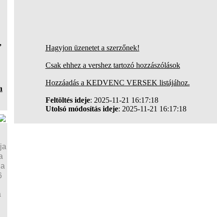
,
Hagyjon üzenetet a szerzőnek!
Csak ehhez a vershez tartozó hozzászólások
Hozzáadás a KEDVENC VERSEK listájához.
a
Feltöltés ideje
: 2025-11-21 16:17:18
Utolsó módosítás ideje
: 2025-11-21 16:17:18
ja
a
ja
6
a