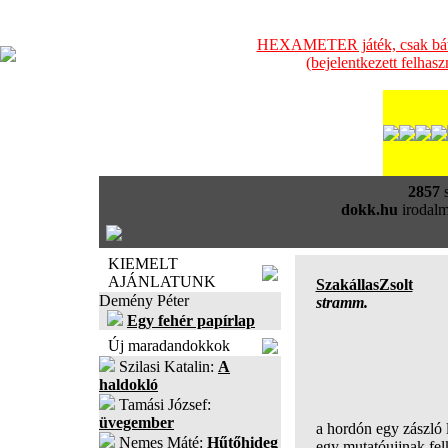
HEXAMETER játék, csak bátra
(bejelentkezett felhas
2857
s
dokk.hu
irodalm
KIEMELT
AJÁNLATUNK
SzakállasZsolt
Demény Péter
stramm.
Egy fehér papírlap
Új maradandokkok
Szilasi Katalin:
A
haldokló
Tamási József:
üvegember
a hordón egy zászló 
Nemes Máté:
Hűtőhideg
egy mutatóujjnak felk