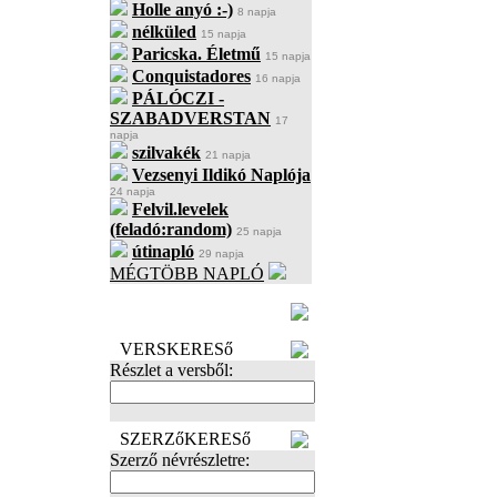
Holle anyó :-)
8 napja
nélküled
15 napja
Paricska. Életmű
15 napja
Conquistadores
16 napja
PÁLÓCZI -
SZABADVERSTAN
17
napja
szilvakék
21 napja
Vezsenyi Ildikó Naplója
24 napja
Felvil.levelek
(feladó:random)
25 napja
útinapló
29 napja
MÉGTÖBB NAPLÓ
BECENÉV
LEFOGLALÁSA
VERSKERESő
Részlet a versből:
SZERZőKERESő
Szerző névrészletre: