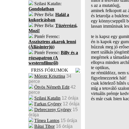
mitől a tetováló szal
Szilasi Katalin:
s az a mutatóujj,
Gondolatban
aminek felkopott az á
Péter Béla:
Halál a
és letarolja a bukfen
kukoricásban
egy könnycsepptől be
Péter Béla:
Tüzérrózsi,
lassan immúnisak les
Mozi!
Pintér Ferenc:
te is kapsz egy gumit
Asszisztens akarok lenni
én is kapok egy gumi
(Állásinterjú)
húzzuk meg jó erőse
mert szálkás jósgöm
Pintér Ferenc:
Billy és a
megérnek a támadásr
rózsapatron (A
ellopva minden arch
westernfilmről)
te optikus,
FRISS FÓRUMOK
ne rémüldözz, nem sz
Mórotz Krisztina
34
figyelmezzetek hát!
perce
csak kötelező hűtés u
Ötvös Németh Edit
42
míg a tetováló szalon
perce
virtuális prémje ked
Szilasi Katalin
12 órája
és már csak Isten ka
Farkas György
12 órája
Debreczeny György
15
órája
Tímea Lantos
15 órája
Bátai Tibor
16 órája