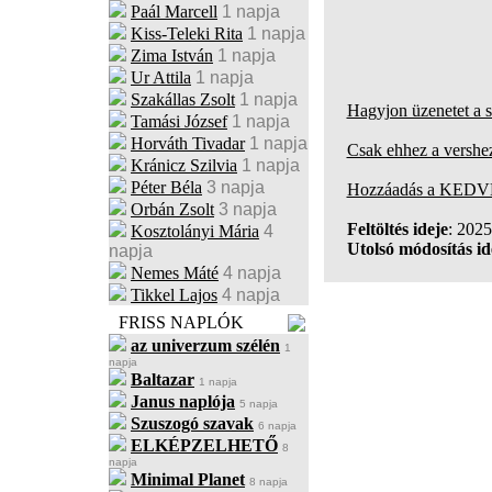
Paál Marcell
1 napja
Kiss-Teleki Rita
1 napja
Zima István
1 napja
Ur Attila
1 napja
Szakállas Zsolt
1 napja
Hagyjon üzenetet a 
Tamási József
1 napja
Horváth Tivadar
1 napja
Csak ehhez a vershez
Kránicz Szilvia
1 napja
Péter Béla
3 napja
Hozzáadás a KEDV
Orbán Zsolt
3 napja
Feltöltés ideje
: 202
Kosztolányi Mária
4
Utolsó módosítás id
napja
Nemes Máté
4 napja
Tikkel Lajos
4 napja
FRISS NAPLÓK
az univerzum szélén
1
napja
Baltazar
1 napja
Janus naplója
5 napja
Szuszogó szavak
6 napja
ELKÉPZELHETŐ
8
napja
Minimal Planet
8 napja