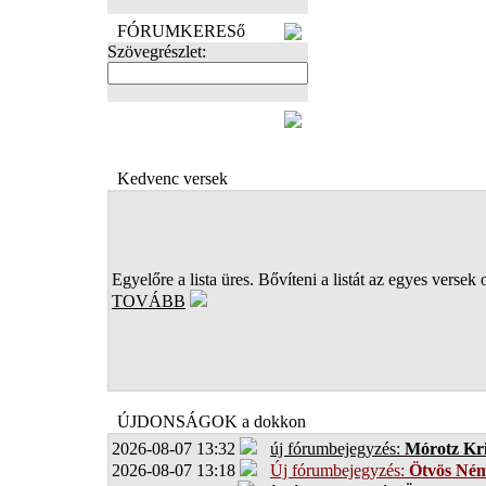
FÓRUMKERESő
Szövegrészlet:
FOTÓK
Kedvenc versek
Egyelőre a lista üres. Bővíteni a listát az egyes versek 
TOVÁBB
ÚJDONSÁGOK a dokkon
2026-08-07 13:32
új fórumbejegyzés:
Mórotz Kri
2026-08-07 13:18
Új fórumbejegyzés:
Ötvös Ném