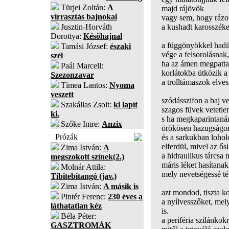
Türjei Zoltán:
A
majd rájövök
virrasztás bajnokai
vagy sem, hogy rázom
Jusztin-Horváth
a kushadt karosszéke
Dorottya:
Későhajnal
a függönyökkel hadil
Tamási József:
északi
vége a felsorolásnak,
szél
ha az ámen megpatta
Paál Marcell:
korlátokba ütközik a
Szezonzavar
a trolltámaszok elves
Tímea Lantos:
Nyoma
veszett
szódásszifon a baj ve
Szakállas Zsolt:
ki lapít
szagos füvek vetetle
ki.
s ha megkaparintaná
Szőke Imre:
Anzix
örökösen hazugságon
Prózák
és a sarkukban lohol
elferdül, mivel az ő
Zima István:
A
a hidraulikus tárcsa
megszokott színek(2.)
máris léket hasítana
Molnár Attila:
mely nevetségessé tév
Tibitebitangó (jav.)
Zima István:
A másik is
azt mondod, tiszta k
Pintér Ferenc:
230 éves a
a nyílvesszőket, mel
láthatatlan kéz
is.
Béla Péter:
a periféria szilánkok
GASZTROMÁK