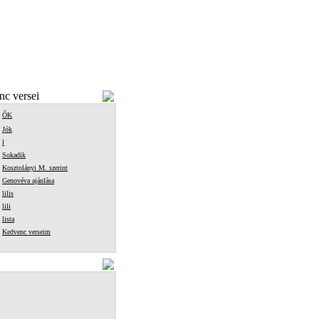
c versei
ŐK
Jók
l
Sokadik
Kosztolányi M. szerint
Genovéva ajánlása
lilis
lili
lista
Kedvenc verseim