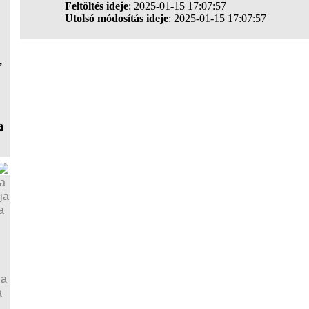
Feltöltés ideje
: 2025-01-15 17:07:57
Utolsó módosítás ideje
: 2025-01-15 17:07:57
,
a
ja
ja
a
ja
a