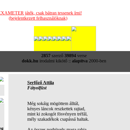
XAMETER játék, csak bátran tessenek írni!
(bejelentkezett felhasználóknak)
2857
szerző
39894
verse
dokk.hu
irodalmi kikötő ::
alapítva
2000-ben
Serfőző Attila
Fátyolfüst
Még sokáig mögöttem álltál,
kényes láncok reszkettek rajtad,
mint ki zokogót fösvényen tréfál,
mély szakadékok csapássá haltak.
eg
Az összes porhüvely maga rabja,