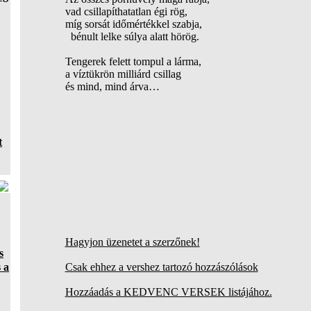
vad csillapíthatatlan égi rög,
míg sorsát időmértékkel szabja,
bénult lelke súlya alatt hörög.
Tengerek felett tompul a lárma,
a víztükrön milliárd csillag
és mind, mind árva…
t
Hagyjon üzenetet a szerzőnek!
s
 a
Csak ehhez a vershez tartozó hozzászólások
Hozzáadás a KEDVENC VERSEK listájához.