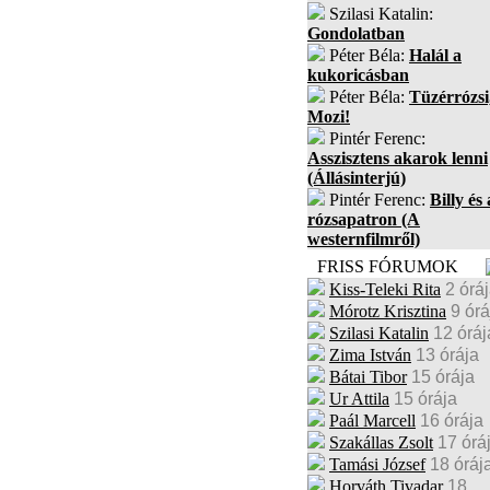
Szilasi Katalin:
Gondolatban
Péter Béla:
Halál a
kukoricásban
Péter Béla:
Tüzérrózsi
Mozi!
Pintér Ferenc:
Asszisztens akarok lenni
(Állásinterjú)
Pintér Ferenc:
Billy és 
rózsapatron (A
westernfilmről)
FRISS FÓRUMOK
Kiss-Teleki Rita
2 órá
Mórotz Krisztina
9 órá
Szilasi Katalin
12 óráj
Zima István
13 órája
Bátai Tibor
15 órája
Ur Attila
15 órája
Paál Marcell
16 órája
Szakállas Zsolt
17 órá
Tamási József
18 óráj
Horváth Tivadar
18