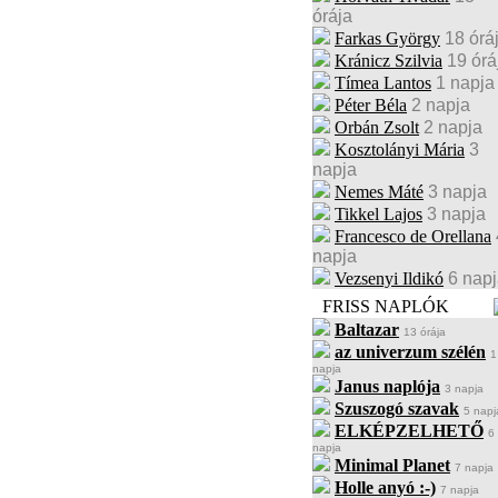
órája
Farkas György
18 órá
Kránicz Szilvia
19 órá
Tímea Lantos
1 napja
Péter Béla
2 napja
Orbán Zsolt
2 napja
Kosztolányi Mária
3
napja
Nemes Máté
3 napja
Tikkel Lajos
3 napja
Francesco de Orellana
napja
Vezsenyi Ildikó
6 nap
FRISS NAPLÓK
Baltazar
13 órája
az univerzum szélén
1
napja
Janus naplója
3 napja
Szuszogó szavak
5 napj
ELKÉPZELHETŐ
6
napja
Minimal Planet
7 napja
Holle anyó :-)
7 napja