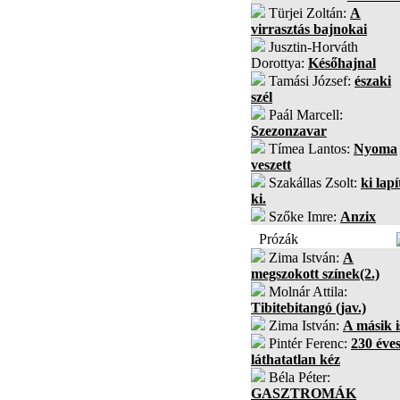
Türjei Zoltán:
A
virrasztás bajnokai
Jusztin-Horváth
Dorottya:
Későhajnal
Tamási József:
északi
szél
Paál Marcell:
Szezonzavar
Tímea Lantos:
Nyoma
veszett
Szakállas Zsolt:
ki lapí
ki.
Szőke Imre:
Anzix
Prózák
Zima István:
A
megszokott színek(2.)
Molnár Attila:
Tibitebitangó (jav.)
Zima István:
A másik i
Pintér Ferenc:
230 éves
láthatatlan kéz
Béla Péter:
GASZTROMÁK