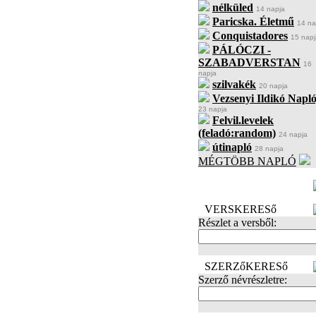
nélküled
14 napja
Paricska. Életmű
14 na
Conquistadores
15 napj
PÁLÓCZI -
SZABADVERSTAN
16
napja
szilvakék
20 napja
Vezsenyi Ildikó Napló
23 napja
Felvil.levelek
(feladó:random)
24 napja
útinapló
28 napja
MÉGTÖBB NAPLÓ
BECENÉV
LEFOGLALÁSA
VERSKERESő
Részlet a versből:
SZERZőKERESő
Szerző névrészletre: