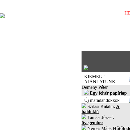
HE
KIEMELT
AJÁNLATUNK
Demény Péter
Egy fehér papírlap
Új maradandokkok
Szilasi Katalin:
A
haldokló
Tamási József:
üvegember
Nemes Máté:
Hűtőhid