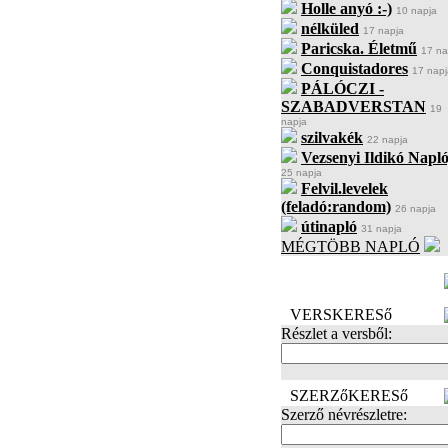
Holle anyó :-)
10 napja
nélküled
17 napja
Paricska. Életmű
17 na
Conquistadores
17 napj
PÁLÓCZI -
SZABADVERSTAN
19
napja
szilvakék
22 napja
Vezsenyi Ildikó Napló
25 napja
Felvil.levelek
(feladó:random)
26 napja
útinapló
31 napja
MÉGTÖBB NAPLÓ
BECENÉV
LEFOGLALÁSA
VERSKERESő
Részlet a versből:
SZERZőKERESő
Szerző névrészletre: