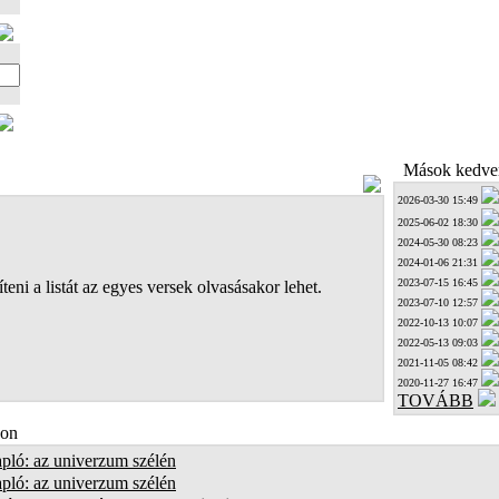
Mások kedven
2026-03-30 15:49
2025-06-02 18:30
2024-05-30 08:23
2024-01-06 21:31
2023-07-15 16:45
teni a listát az egyes versek olvasásakor lehet.
2023-07-10 12:57
2022-10-13 10:07
2022-05-13 09:03
2021-11-05 08:42
2020-11-27 16:47
TOVÁBB
on
pló: az univerzum szélén
pló: az univerzum szélén