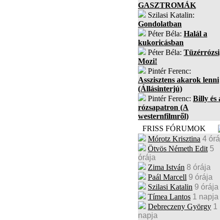
GASZTROMÁK
Szilasi Katalin:
Gondolatban
Péter Béla:
Halál a
kukoricásban
Péter Béla:
Tüzérrózsi
Mozi!
Pintér Ferenc:
Asszisztens akarok lenni
(Állásinterjú)
Pintér Ferenc:
Billy és 
rózsapatron (A
westernfilmről)
FRISS FÓRUMOK
Mórotz Krisztina
4 órá
Ötvös Németh Edit
5
órája
Zima István
8 órája
Paál Marcell
9 órája
Szilasi Katalin
9 órája
Tímea Lantos
1 napja
Debreczeny György
1
napja