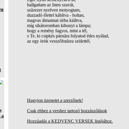
hallgattam az Isten szavát,
eg
százezer nyelven motyogtam,
duzzadó élettel kábítva - holtan,
magvas álmaimat sírba kiáltva,
míg sikátoromban kihunyt a lámpa;
hogy a remény fagyos, mint a tél,
s Te, ki csipkés párnára folyatod édes nyálad,
az egy örök vesszőfutásra születtél.
t
Hagyjon üzenetet a szerzőnek!
s
Csak ehhez a vershez tartozó hozzászólások
 a
Hozzáadás a KEDVENC VERSEK listájához.