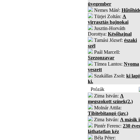
üvegember
Nemes Máté:
Hűtőhid
Türjei Zoltán:
A
virrasztás bajnokai
Jusztin-Horváth
Dorottya:
Későhajnal
Tamási József:
északi
szél
Paál Marcell:
Szezonzavar
Tímea Lantos:
Nyoma
veszett
Szakállas Zsolt:
ki lapí
ki.
Prózák
Zima István:
A
megszokott színek(2.)
Molnár Attila:
Tibitebitangó (jav.)
Zima István:
A másik i
Pintér Ferenc:
230 éves
láthatatlan kéz
Béla Péter: