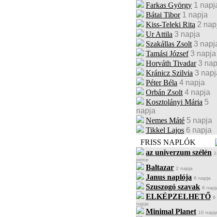
Farkas György
1 napj
Bátai Tibor
1 napja
Kiss-Teleki Rita
2 nap
Ur Attila
3 napja
Szakállas Zsolt
3 napj
Tamási József
3 napja
Horváth Tivadar
3 nap
Kránicz Szilvia
3 napj
Péter Béla
4 napja
Orbán Zsolt
4 napja
Kosztolányi Mária
5
napja
Nemes Máté
5 napja
Tikkel Lajos
6 napja
FRISS NAPLÓK
az univerzum szélén
2
perce
Baltazar
2 napja
Janus naplója
6 napja
Szuszogó szavak
8 napj
ELKÉPZELHETŐ
9
napja
Minimal Planet
10 napj