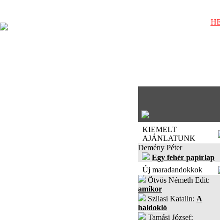
HE
KIEMELT
AJÁNLATUNK
Demény Péter
Egy fehér papírlap
Új maradandokkok
Ötvös Németh Edit:
amikor
Szilasi Katalin:
A
haldokló
Tamási József: