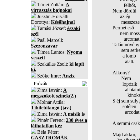
Türjei Zoltán:
A
felhőt,
virrasztás bajnokai
Nem dördül
Jusztin-Horváth
az ég
Dorottya:
Későhajnal
messzezen
Permet eső
Tamási József:
északi
nem moss
szél
arcomat
Paál Marcell:
Talán növény
Szezonzavar
sem serke
Tímea Lantos:
Nyoma
a lomb
veszett
alatt.
Szakállas Zsolt:
ki lapít
ki.
Alkony?
Szőke Imre:
Anzix
Nem
Prózák
lopózik
altatatn
Zima István:
A
kínokat
megszokott színek(2.)
S éj sem sulyt
Molnár Attila:
sötéten
Tibitebitangó (jav.)
arcodat
Zima István:
A másik is
Pintér Ferenc:
230 éves a
A semmi csak 
láthatatlan kéz
Béla Péter:
Majd akkor,
GASZTROMÁK