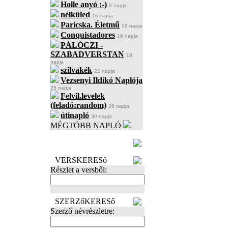
Holle anyó :-)
9 napja
nélküled
16 napja
Paricska. Életmű
16 napja
Conquistadores
16 napja
PÁLÓCZI -
SZABADVERSTAN
18
napja
szilvakék
22 napja
Vezsenyi Ildikó Naplója
25 napja
Felvil.levelek
(feladó:random)
26 napja
útinapló
30 napja
MÉGTÖBB NAPLÓ
BECENÉV
LEFOGLALÁSA
VERSKERESő
Részlet a versből:
SZERZőKERESő
Szerző névrészletre: