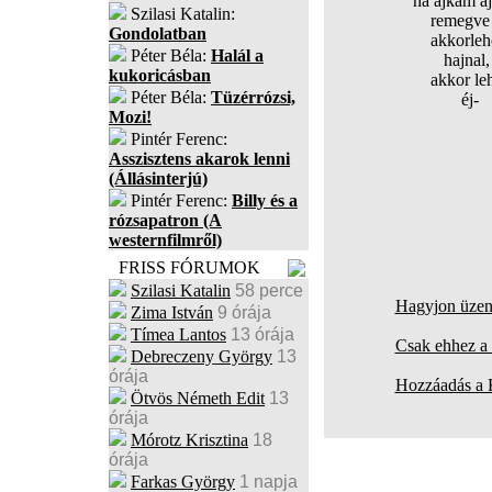
ha ajkam aj
Szilasi Katalin:
remegve lét
Gondolatban
akkorlehe
Péter Béla:
Halál a
hajnal,
kukoricásban
akkor leh
Péter Béla:
Tüzérrózsi,
éj-
Mozi!
Pintér Ferenc:
Asszisztens akarok lenni
(Állásinterjú)
Pintér Ferenc:
Billy és a
rózsapatron (A
westernfilmről)
FRISS FÓRUMOK
Szilasi Katalin
58 perce
Hagyjon üzene
Zima István
9 órája
Tímea Lantos
13 órája
Csak ehhez a 
Debreczeny György
13
órája
Hozzáadás a
Ötvös Németh Edit
13
órája
Mórotz Krisztina
18
órája
Farkas György
1 napja