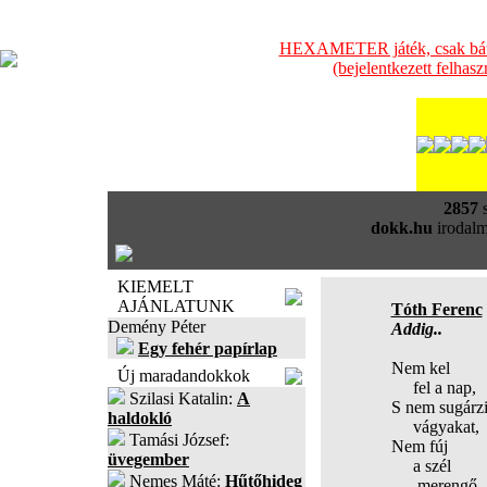
HEXAMETER játék, csak bátra
(bejelentkezett felhas
2857
s
dokk.hu
irodalm
KIEMELT
AJÁNLATUNK
Tóth Ferenc
Demény Péter
Addig..
Egy fehér papírlap
Nem kel
Új maradandokkok
fel a nap,
Szilasi Katalin:
A
S nem sugárz
haldokló
vágyakat,
Tamási József:
Nem fúj
üvegember
a szél
Nemes Máté:
Hűtőhideg
merengő