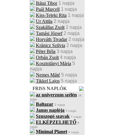
Bátai Tibor
1 napja
Paál Marcell
1 napja
Kiss-Teleki Rita
1 napja
Ur Attila
2 napja
Szakállas Zsolt
2 napja
Tamási József
2 napja
Horváth Tivadar
2 napja
Kránicz Szilvia
2 napja
Péter Béla
3 napja
Orbán Zsolt
4 napja
Kosztolányi Mária
5
napja
Nemes Máté
5 napja
Tikkel Lajos
5 napja
FRISS NAPLÓK
az univerzum szélén
16
órája
Baltazar
2 napja
Janus naplója
5 napja
Szuszogó szavak
7 napja
ELKÉPZELHETŐ
8
napja
Minimal Planet
9 napja