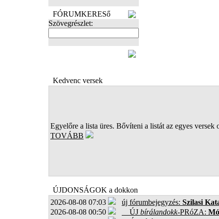
FÓRUMKERESő
Szövegrészlet:
FOTÓK
Kedvenc versek
Egyelőre a lista üres. Bővíteni a listát az egyes versek 
TOVÁBB
ÚJDONSÁGOK a dokkon
2026-08-08 07:03
új fórumbejegyzés:
Szilasi Kat
2026-08-08 00:50
ÚJ
bírálandokk
-PRóZA:
Mór