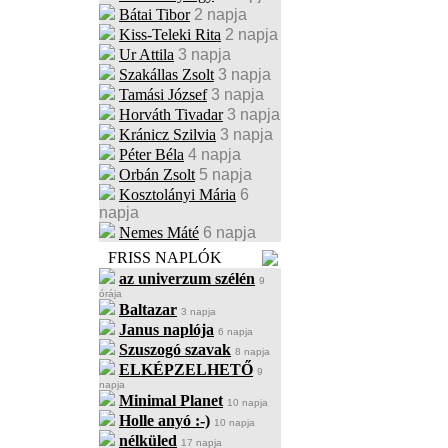
Bátai Tibor
2 napja
Kiss-Teleki Rita
2 napja
Ur Attila
3 napja
Szakállas Zsolt
3 napja
Tamási József
3 napja
Horváth Tivadar
3 napja
Kránicz Szilvia
3 napja
Péter Béla
4 napja
Orbán Zsolt
5 napja
Kosztolányi Mária
6
napja
Nemes Máté
6 napja
FRISS NAPLÓK
az univerzum szélén
9
órája
Baltazar
3 napja
Janus naplója
6 napja
Szuszogó szavak
8 napja
ELKÉPZELHETŐ
9
napja
Minimal Planet
10 napja
Holle anyó :-)
10 napja
nélküled
17 napja