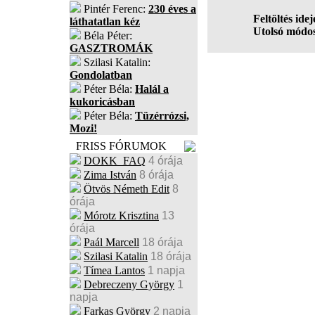
Pintér Ferenc:
230 éves a
Feltöltés idej
láthatatlan kéz
Utolsó módos
Béla Péter:
GASZTROMÁK
Szilasi Katalin:
Gondolatban
Péter Béla:
Halál a
kukoricásban
Péter Béla:
Tüzérrózsi,
Mozi!
FRISS FÓRUMOK
DOKK_FAQ
4 órája
Zima István
8 órája
Ötvös Németh Edit
8
órája
Mórotz Krisztina
13
órája
Paál Marcell
18 órája
Szilasi Katalin
18 órája
Tímea Lantos
1 napja
Debreczeny György
1
napja
Farkas György
2 napja