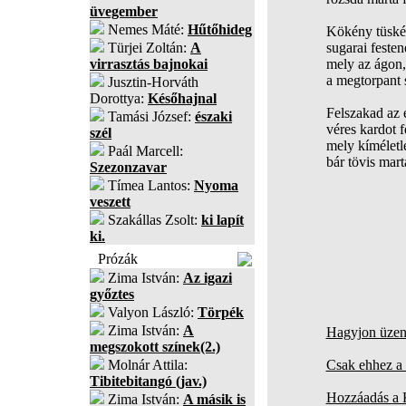
üvegember
Nemes Máté:
Hűtőhideg
Kökény tüskéi
Türjei Zoltán:
A
sugarai festen
virrasztás bajnokai
mely az ágon,
a megtorpant 
Jusztin-Horváth
Dorottya:
Későhajnal
Felszakad az é
Tamási József:
északi
véres kardot f
szél
mely kíméletle
Paál Marcell:
bár tövis marta
Szezonzavar
Tímea Lantos:
Nyoma
veszett
Szakállas Zsolt:
ki lapít
ki.
Prózák
Zima István:
Az igazi
győztes
Valyon László:
Törpék
Zima István:
A
Hagyjon üzene
megszokott színek(2.)
Molnár Attila:
Csak ehhez a 
Tibitebitangó (jav.)
Hozzáadás a
Zima István:
A másik is