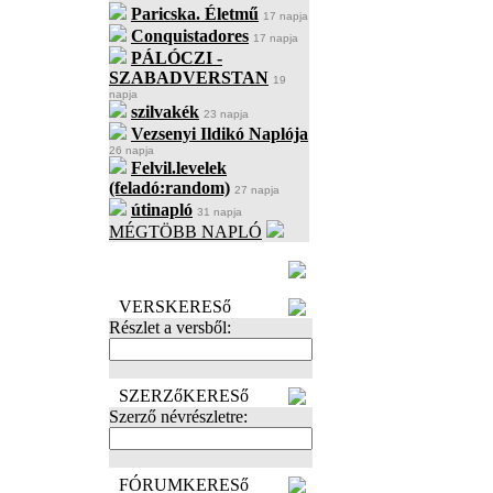
Paricska. Életmű
17 napja
Conquistadores
17 napja
PÁLÓCZI -
SZABADVERSTAN
19
napja
szilvakék
23 napja
Vezsenyi Ildikó Naplója
26 napja
Felvil.levelek
(feladó:random)
27 napja
útinapló
31 napja
MÉGTÖBB NAPLÓ
BECENÉV
LEFOGLALÁSA
VERSKERESő
Részlet a versből:
SZERZőKERESő
Szerző névrészletre:
FÓRUMKERESő