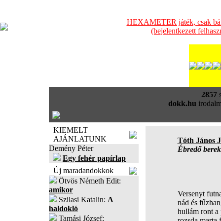
HEXAMETER játék, csak bátra
(bejelentkezett felhas
2857
s
dokk.hu
irodalm
KIEMELT
AJÁNLATUNK
Tóth János 
Demény Péter
Ébredő berek
Egy fehér papírlap
Új maradandokkok
Ötvös Németh Edit:
amikor
Versenyt futna
Szilasi Katalin:
A
nád és fűzhan
haldokló
hullám ront a 
Tamási József:
rozsda marta f