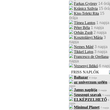
Farkas György
14 órá
Kránicz Szilvia
15 órá
Kiss-Teleki Rita
15
órája
Tímea Lantos
1 napja
Péter Béla
1 napja
Orbán Zsolt
2 napja
Kosztolányi Mária
3
napja
Nemes Máté
3 napja
Tikkel Lajos
3 napja
Francesco de Orellana
napja
Vezsenyi Ildikó
6 nap
FRISS NAPLÓK
Baltazar
9 órája
az univerzum szélén
1
napja
Janus naplója
3 napja
Szuszogó szavak
5 napj
ELKÉPZELHETŐ
6
napja
Minimal Planet
7 napja