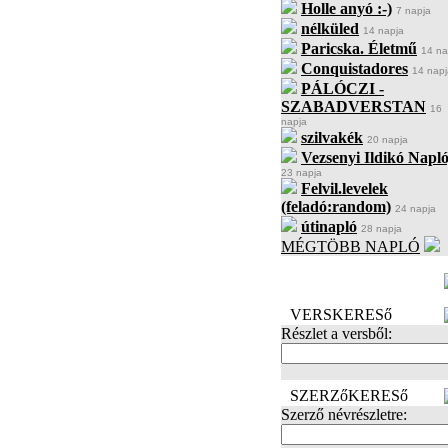
Holle anyó :-)
7 napja
nélküled
14 napja
Paricska. Életmű
14 na
Conquistadores
14 napj
PÁLÓCZI -
SZABADVERSTAN
16
napja
szilvakék
20 napja
Vezsenyi Ildikó Napló
23 napja
Felvil.levelek
(feladó:random)
24 napja
útinapló
28 napja
MÉGTÖBB NAPLÓ
BECENÉV
LEFOGLALÁSA
VERSKERESő
Részlet a versből:
SZERZőKERESő
Szerző névrészletre: