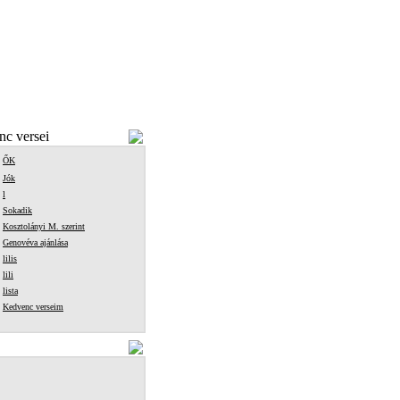
c versei
ŐK
Jók
l
Sokadik
Kosztolányi M. szerint
Genovéva ajánlása
lilis
lili
lista
Kedvenc verseim