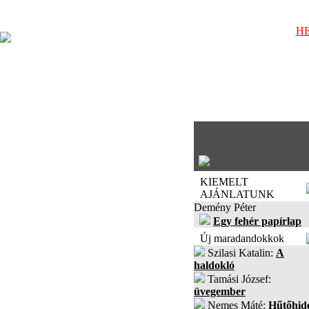
HE
KIEMELT
AJÁNLATUNK
Demény Péter
Egy fehér papírlap
Új maradandokkok
Szilasi Katalin:
A
haldokló
Tamási József:
üvegember
Nemes Máté:
Hűtőhid