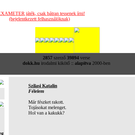
XAMETER játék, csak bátran tessenek írni!
(bejelentkezett felhasználóknak)
2857
szerző
39894
verse
dokk.hu
irodalmi kikötő ::
alapítva
2000-ben
Szilasi Katalin
Félelem
Már fészket rakott.
Tojásokat melenget.
Hol van a kakukk?
eg