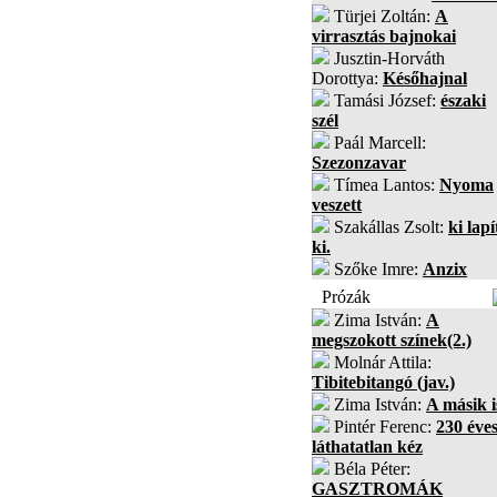
Türjei Zoltán:
A
virrasztás bajnokai
Jusztin-Horváth
Dorottya:
Későhajnal
Tamási József:
északi
szél
Paál Marcell:
Szezonzavar
Tímea Lantos:
Nyoma
veszett
Szakállas Zsolt:
ki lapí
ki.
Szőke Imre:
Anzix
Prózák
Zima István:
A
megszokott színek(2.)
Molnár Attila:
Tibitebitangó (jav.)
Zima István:
A másik i
Pintér Ferenc:
230 éves
láthatatlan kéz
Béla Péter:
GASZTROMÁK