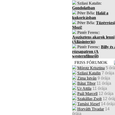
Szilasi Katalin:
Gondolatban
Péter Béla:
Halál a
kukoricásban
Péter Béla:
Tüzérrózsi
Mozi!
Pintér Ferenc:
Asszisztens akarok lenni
(Állásinterjú)
Pintér Ferenc:
Billy és 
rózsapatron (A
westernfilmről)
FRISS FÓRUMOK
Mórotz Krisztina
5 órá
Szilasi Katalin
7 órája
Zima István
9 órája
Bátai Tibor
11 órája
Ur Attila
11 órája
Paál Marcell
12 órája
Szakállas Zsolt
12 órá
Tamási József
14 óráj
Horváth Tivadar
14
órája