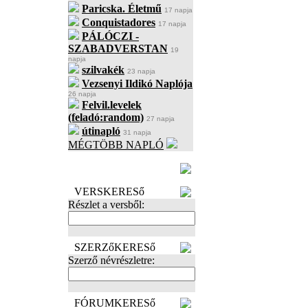
Paricska. Életmű
17 napja
Conquistadores
17 napja
PÁLÓCZI -
SZABADVERSTAN
19
napja
szilvakék
23 napja
Vezsenyi Ildikó Naplója
26 napja
Felvil.levelek
(feladó:random)
27 napja
útinapló
31 napja
MÉGTÖBB NAPLÓ
BECENÉV
LEFOGLALÁSA
VERSKERESő
Részlet a versből:
SZERZőKERESő
Szerző névrészletre:
FÓRUMKERESő