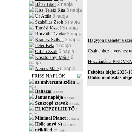
Bátai Tibor
2 napja
Kiss-Teleki Rita
3 napja
Ur Attila
3 napja
Szakállas Zsolt
3 napja
Tamási József
3 napja
Horváth Tivadar
3 napja
Kránicz Szilvia
3 napja
Hagyjon üzenetet a sze
Péter Béla
4 napja
Csak ehhez a vershez t
Orbán Zsolt
5 napja
Kosztolányi Mária
6
Hozzáadás a KEDVENC
napja
Nemes Máté
6 napja
Feltöltés ideje
: 2025-1
FRISS NAPLÓK
Utolsó módosítás ideje
az univerzum szélén
13
órája
Baltazar
3 napja
Janus naplója
6 napja
Szuszogó szavak
8 napja
ELKÉPZELHETŐ
9
napja
Minimal Planet
10 napja
Holle anyó :-)
10 napja
nélküled
17 napja