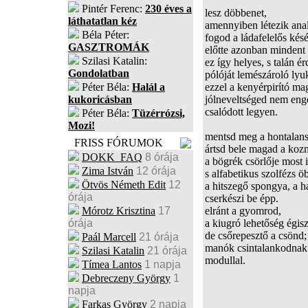
Pintér Ferenc:
230 éves a
lesz döbbenet,
láthatatlan kéz
amennyiben létezik ana
Béla Péter:
fogod a ládafelelős kés
GASZTROMÁK
előtte azonban mindent
Szilasi Katalin:
ez így helyes, s talán é
Gondolatban
pólóját lemészároló lyu
Péter Béla:
Halál a
ezzel a kenyérpirító ma
kukoricásban
jólneveltséged nem enge
csalódott legyen.
Péter Béla:
Tüzérrózsi,
Mozi!
mentsd meg a hontalansá
FRISS FÓRUMOK
ártsd bele magad a koz
DOKK_FAQ
8 órája
a bögrék csörlője most i
Zima István
12 órája
s alfabetikus szolfézs ö
Ötvös Németh Edit
12
a hitszegő spongya, a 
órája
cserkészi be épp.
Mórotz Krisztina
17
elránt a gyomrod,
órája
a kiugró lehetőség égisz
de csőrepesztő a csönd;
Paál Marcell
21 órája
manók csintalankodnak a
Szilasi Katalin
21 órája
modullal.
Tímea Lantos
1 napja
Debreczeny György
1
napja
Farkas György
2 napja