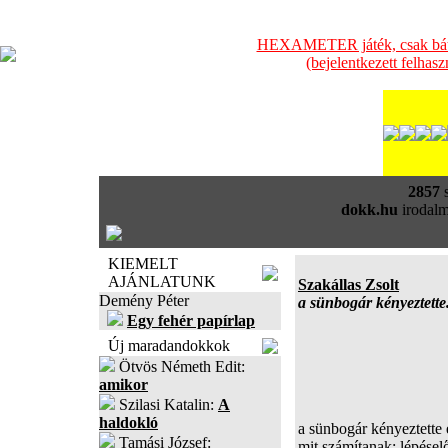
HEXAMETER játék, csak bátra
(bejelentkezett felhas
2857
s
dokk.hu
irodalm
KIEMELT
AJÁNLATUNK
Szakállas Zsolt
Demény Péter
a sünbogár kényeztette.
Egy fehér papírlap
Új maradandokkok
Ötvös Németh Edit:
amikor
Szilasi Katalin:
A
haldokló
a sünbogár kényeztette
Tamási József:
mit számítanak; lépése