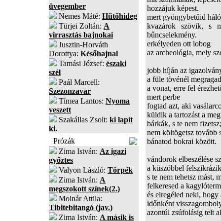
üvegember
hozzájuk képest.
Nemes Máté:
Hűtőhideg
mert gyöngybetűid háló
Türjei Zoltán:
A
kvazárok szövik, s m
virrasztás bajnokai
bűncselekmény.
erkélyeden ott lobog
Jusztin-Horváth
az archeológia, mely sz
Dorottya:
Későhajnal
Tamási József:
északi
jobb híján az igazolvá
szél
a füle tövénél megragadt
Paál Marcell:
a vonat, erre fel érezhet
Szezonzavar
mert perbe
Tímea Lantos:
Nyoma
fogtad azt, aki vasálarco
veszett
küldik a tartozást a meg
Szakállas Zsolt:
ki lapít
bárkák, s te nem fizetsz
ki.
nem költögetsz tovább 
Prózák
bánatod bokrai között.
Zima István:
Az igazi
vándorok elbeszélése s
győztes
a küszöbbel felszikrázi
Valyon László:
Törpék
s te nem tehetsz mást,
Zima István:
A
felkeresed a kagylótermő
megszokott színek(2.)
és elregéled neki, hogy
Molnár Attila:
időnként visszagomboly
Tibitebitangó (jav.)
azontúl zsúfolásig telt 
Zima István:
A másik is