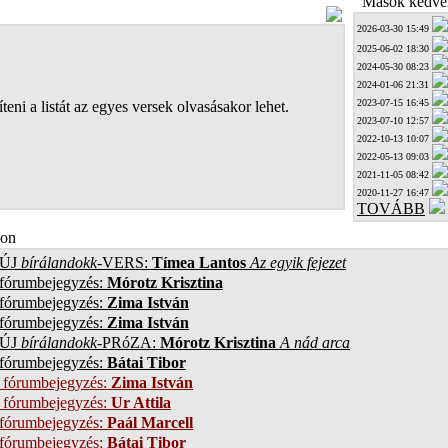
Mások kedven
2026-03-30 15:49
2025-06-02 18:30
2024-05-30 08:23
2024-01-06 21:31
2023-07-15 16:45
teni a listát az egyes versek olvasásakor lehet.
2023-07-10 12:57
2022-10-13 10:07
2022-05-13 09:03
2021-11-05 08:42
2020-11-27 16:47
TOVÁBB
on
ÚJ
bírálandokk
-VERS:
Tímea Lantos
Az egyik fejezet
 fórumbejegyzés:
Mórotz Krisztina
 fórumbejegyzés:
Zima István
 fórumbejegyzés:
Zima István
ÚJ
bírálandokk
-PRóZA:
Mórotz Krisztina
A nád arca
 fórumbejegyzés:
Bátai Tibor
 fórumbejegyzés:
Zima István
 fórumbejegyzés:
Ur Attila
 fórumbejegyzés:
Paál Marcell
 fórumbejegyzés:
Bátai Tibor