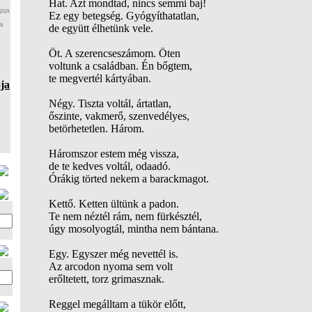
Hat. Azt mondtad, nincs semmi baj!
pja
Ez egy betegség. Gyógyíthatatlan,
a
de együtt élhetünk vele.
Öt. A szerencseszámom. Öten
voltunk a családban. Én bőgtem,
te megvertél kártyában.
ja
Négy. Tiszta voltál, ártatlan,
őszinte, vakmerő, szenvedélyes,
betörhetetlen. Három.
Háromszor estem még vissza,
de te kedves voltál, odaadó.
Órákig törted nekem a barackmagot.
Kettő. Ketten ültünk a padon.
Te nem néztél rám, nem fürkésztél,
úgy mosolyogtál, mintha nem bántana.
Egy. Egyszer még nevettél is.
Az arcodon nyoma sem volt
erőltetett, torz grimasznak.
Reggel megálltam a tükör előtt,