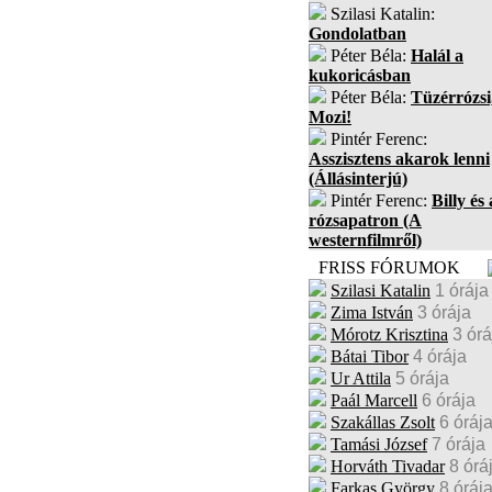
Szilasi Katalin:
Gondolatban
Péter Béla:
Halál a
kukoricásban
Péter Béla:
Tüzérrózsi
Mozi!
Pintér Ferenc:
Asszisztens akarok lenni
(Állásinterjú)
Pintér Ferenc:
Billy és 
rózsapatron (A
westernfilmről)
FRISS FÓRUMOK
Szilasi Katalin
1 órája
Zima István
3 órája
Mórotz Krisztina
3 órá
Bátai Tibor
4 órája
Ur Attila
5 órája
Paál Marcell
6 órája
Szakállas Zsolt
6 óráj
Tamási József
7 órája
Horváth Tivadar
8 órá
Farkas György
8 óráj