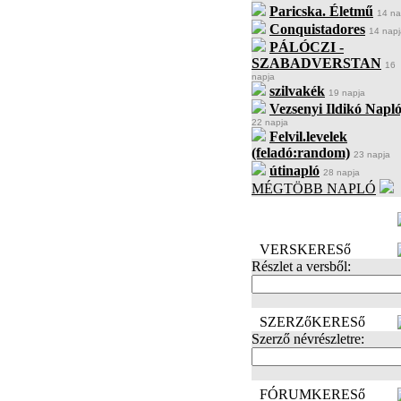
Paricska. Életmű
14 na
Conquistadores
14 napj
PÁLÓCZI -
SZABADVERSTAN
16
napja
szilvakék
19 napja
Vezsenyi Ildikó Napló
22 napja
Felvil.levelek
(feladó:random)
23 napja
útinapló
28 napja
MÉGTÖBB NAPLÓ
BECENÉV
LEFOGLALÁSA
VERSKERESő
Részlet a versből:
SZERZőKERESő
Szerző névrészletre:
FÓRUMKERESő