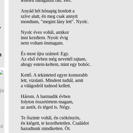
lehetett haragudni rád. Hét.
Anyád hét hónapig hordott a
szíve alatt, én meg csak annyit
mondtam, "megint lány lett". Nyolc.
,
Nyolc éves voltál, amikor
inni kezdtem. Nyolc évig
nem voltam önmagam.
És most újra számol: Egy.
a
Az első évben még nevettél rajtam,
ahogy estem-keltem, mint egy bohóc.
Kettő. A tekinteted egyre komorabb
lett, vizslató. Mindent tudtál, amit
a világodról tudnod kellett.
ja
Három. A harmadik évben
folyton összetörtem magam,
az autót, és téged is. Négy.
a
Te őszinte voltál, én csökönyös,
én kiégett, te kezelhetetlen. Családot
ja
hazudtunk mindketten. Öt.
a