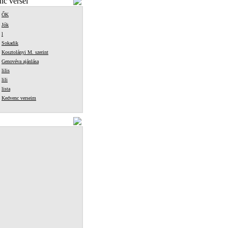
c versei
ŐK
Jók
l
Sokadik
Kosztolányi M. szerint
Genovéva ajánlása
lilis
lili
lista
Kedvenc verseim