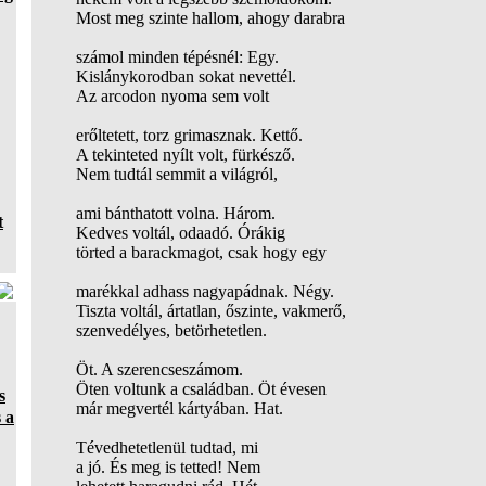
Most meg szinte hallom, ahogy darabra
számol minden tépésnél: Egy.
Kislánykorodban sokat nevettél.
Az arcodon nyoma sem volt
erőltetett, torz grimasznak. Kettő.
A tekinteted nyílt volt, fürkésző.
Nem tudtál semmit a világról,
ami bánthatott volna. Három.
t
Kedves voltál, odaadó. Órákig
törted a barackmagot, csak hogy egy
marékkal adhass nagyapádnak. Négy.
Tiszta voltál, ártatlan, őszinte, vakmerő,
szenvedélyes, betörhetetlen.
Öt. A szerencseszámom.
Öten voltunk a családban. Öt évesen
s
már megvertél kártyában. Hat.
 a
Tévedhetetlenül tudtad, mi
a jó. És meg is tetted! Nem