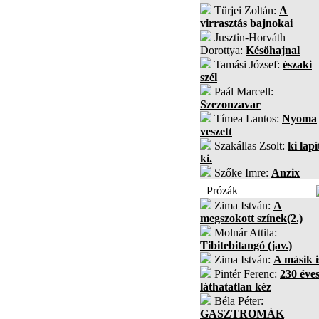
Türjei Zoltán:
A
virrasztás bajnokai
Jusztin-Horváth
Dorottya:
Későhajnal
Tamási József:
északi
szél
Paál Marcell:
Szezonzavar
Tímea Lantos:
Nyoma
veszett
Szakállas Zsolt:
ki lapí
ki.
Szőke Imre:
Anzix
Prózák
Zima István:
A
megszokott színek(2.)
Molnár Attila:
Tibitebitangó (jav.)
Zima István:
A másik i
Pintér Ferenc:
230 éves
láthatatlan kéz
Béla Péter:
GASZTROMÁK