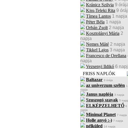
Kránicz Szilvia
9 óráj
Kiss-Teleki Rita
9 órá
Tímea Lantos
1 napja
Péter Béla
1 napja
Orbán Zsolt
2 napja
Kosztolányi Mária
2
napja
Nemes Máté
2 napja
Tikkel Lajos
3 napja
Francesco de Orellana
napja
Vezsenyi Ildikó
6 nap
FRISS NAPLÓK
Baltazar
3 órája
az univerzum szélén
1
napja
Janus naplója
3 napja
Szuszogó szavak
5 napj
ELKÉPZELHETŐ
6
napja
Minimal Planet
7 napja
Holle anyó :-)
7 napja
nélküled
14 napja