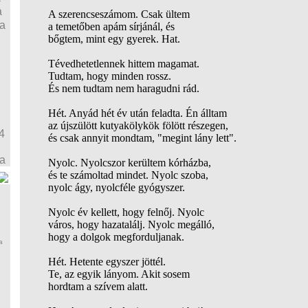
a
A szerencseszámom. Csak ültem
ja
a temetőben apám sírjánál, és
bőgtem, mint egy gyerek. Hat.
Tévedhetetlennek hittem magamat.
Tudtam, hogy minden rossz.
És nem tudtam nem haragudni rád.
Hét. Anyád hét év után feladta. Én álltam
az újszülött kutyakölykök fölött részegen,
4
és csak annyit mondtam, "megint lány lett".
ja
Nyolc. Nyolcszor kerültem kórházba,
és te számoltad mindet. Nyolc szoba,
nyolc ágy, nyolcféle gyógyszer.
Nyolc év kellett, hogy felnőj. Nyolc
város, hogy hazatalálj. Nyolc megálló,
hogy a dolgok megforduljanak.
a
Hét. Hetente egyszer jöttél.
Te, az egyik lányom. Akit sosem
hordtam a szívem alatt.