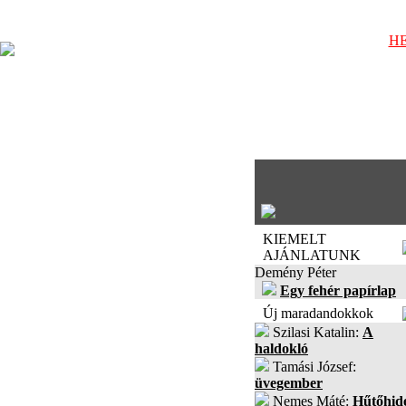
HE
KIEMELT
AJÁNLATUNK
Demény Péter
Egy fehér papírlap
Új maradandokkok
Szilasi Katalin:
A
haldokló
Tamási József:
üvegember
Nemes Máté:
Hűtőhid