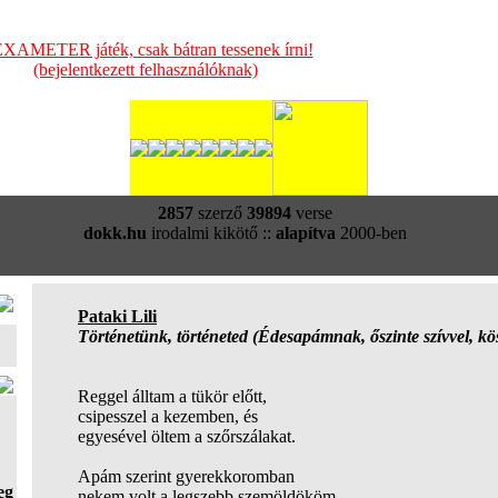
XAMETER játék, csak bátran tessenek írni!
(bejelentkezett felhasználóknak)
2857
szerző
39894
verse
dokk.hu
irodalmi kikötő ::
alapítva
2000-ben
Pataki Lili
Történetünk, történeted (Édesapámnak, őszinte szívvel, kö
Reggel álltam a tükör előtt,
csipesszel a kezemben, és
egyesével öltem a szőrszálakat.
Apám szerint gyerekkoromban
eg
nekem volt a legszebb szemöldököm.