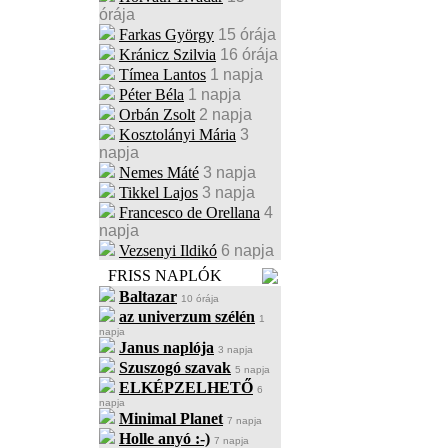
órája
Farkas György
15 órája
Kránicz Szilvia
16 órája
Tímea Lantos
1 napja
Péter Béla
1 napja
Orbán Zsolt
2 napja
Kosztolányi Mária
3
napja
Nemes Máté
3 napja
Tikkel Lajos
3 napja
Francesco de Orellana
4
napja
Vezsenyi Ildikó
6 napja
FRISS NAPLÓK
Baltazar
10 órája
az univerzum szélén
1
napja
Janus naplója
3 napja
Szuszogó szavak
5 napja
ELKÉPZELHETŐ
6
napja
Minimal Planet
7 napja
Holle anyó :-)
7 napja