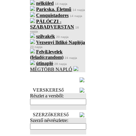
nélküled
14 napja
Paricska. Életmű
14 napja
Conquistadores
14 napja
PÁLÓCZI -
SZABADVERSTAN
16
napja
szilvakék
20 napja
Vezsenyi Ildikó Naplója
23 napja
Felvil.levelek
(feladó:random)
24 napja
útinapló
28 napja
MÉGTÖBB NAPLÓ
BECENÉV
LEFOGLALÁSA
VERSKERESő
Részlet a versből:
SZERZőKERESő
Szerző névrészletre: