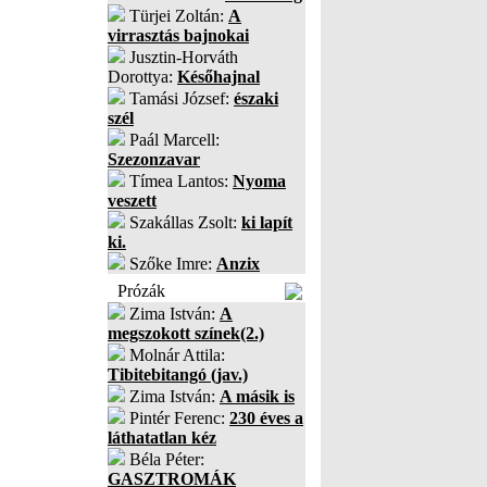
Türjei Zoltán:
A
virrasztás bajnokai
Jusztin-Horváth
Dorottya:
Későhajnal
Tamási József:
északi
szél
Paál Marcell:
Szezonzavar
Tímea Lantos:
Nyoma
veszett
Szakállas Zsolt:
ki lapít
ki.
Szőke Imre:
Anzix
Prózák
Zima István:
A
megszokott színek(2.)
Molnár Attila:
Tibitebitangó (jav.)
Zima István:
A másik is
Pintér Ferenc:
230 éves a
láthatatlan kéz
Béla Péter:
GASZTROMÁK