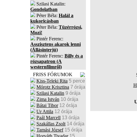
Szilasi Katalin:
Gondolatban
Péter Béla:
Halál a
kukoricásban
Péter Béla:
Tüzérrózsi,
Mozi!
Pintér Ferenc:
Asszisztens akarok lenni
(Állásinterjú)
Pintér Ferenc:
Billy és a
rózsapatron (A
westernfilmről)
FRISS FÓRUMOK
Kiss-Teleki Rita
5 perce
H
Mórotz Krisztina
7 órája
Szilasi Katalin
9 órája
Zima István
10 órája
U
Bátai Tibor
12 órája
Ur Attila
12 órája
Paál Marcell
13 órája
Szakállas Zsolt
14 órája
Tamási József
15 órája
Horváth Tivadar
15