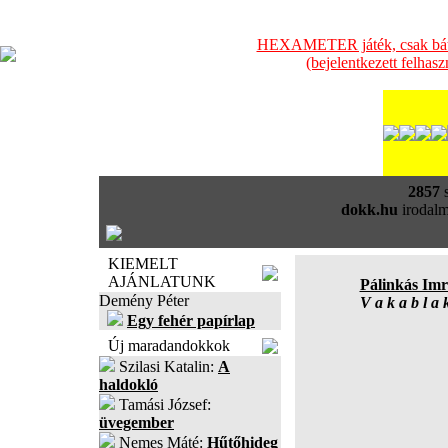
HEXAMETER játék, csak bátra
(bejelentkezett felhas
2857
s
dokk.hu
irodalm
KIEMELT
AJÁNLATUNK
Pálinkás Imr
Demény Péter
V a k a b l a 
Egy fehér papírlap
Új maradandokkok
Szilasi Katalin:
A
haldokló
Tamási József:
üvegember
Nemes Máté:
Hűtőhideg