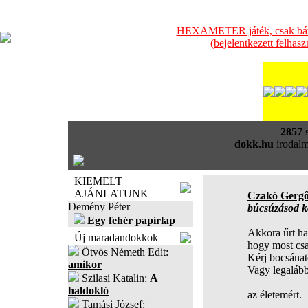
HEXAMETER játék, csak bátra
(bejelentkezett felhas
2857
s
dokk.hu
irodalm
KIEMELT
AJÁNLATUNK
Czakó Gerg
Demény Péter
búcsúzásod k
Egy fehér papírlap
Akkora űrt ha
Új maradandokkok
hogy most csa
Ötvös Németh Edit:
Kérj bocsánat
amikor
Vagy legalább
Szilasi Katalin:
A
haldokló
az életemért.
Tamási József: