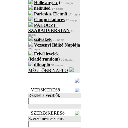
Holle anyó :-)
10 napja
nélküled
17 napja
Paricska. Életmű
17 napja
Conquistadores
17 napja
PÁLÓCZI -
SZABADVERSTAN
19
napja
szilvakék
22 napja
Vezsenyi Ildikó Naplója
25 napja
Felvil.levelek
(feladó:random)
26 napja
útinapló
31 napja
MÉGTÖBB NAPLÓ
BECENÉV
LEFOGLALÁSA
VERSKERESő
Részlet a versből:
SZERZőKERESő
Szerző névrészletre: