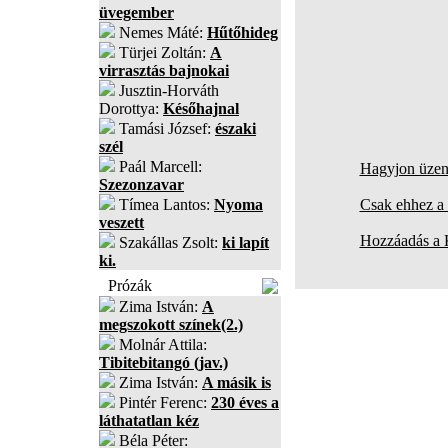
üvegember
Nemes Máté:
Hűtőhideg
Türjei Zoltán:
A
virrasztás bajnokai
Jusztin-Horváth
Dorottya:
Későhajnal
Tamási József:
északi
szél
Paál Marcell:
Hagyjon üzene
Szezonzavar
Tímea Lantos:
Nyoma
Csak ehhez a 
veszett
Hozzáadás a
Szakállas Zsolt:
ki lapít
ki.
Prózák
Zima István:
A
megszokott színek(2.)
Molnár Attila:
Tibitebitangó (jav.)
Zima István:
A másik is
Pintér Ferenc:
230 éves a
láthatatlan kéz
Béla Péter: