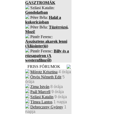
GASZTROMÁK
Szilasi Katalin:
Gondolatban
Péter Béla:
Halál a
kukoricásban
Péter Béla:
Tüzérrózsi,
Mozi!
Pintér Ferenc:
Asszisztens akarok lenni
(Állásinterjú)
Pintér Ferenc:
Billy és a
rózsapatron (A
westernfilmről)
FRISS FÓRUMOK
Mórotz Krisztina
4 órája
Ötvös Németh Edit
5
órája
Zima István
8 órája
Paál Marcell
9 órája
Szilasi Katalin
9 órája
Tímea Lantos
1 napja
Debreczeny György
1
napja