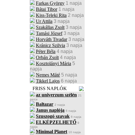
Farkas György
1 napja
Bátai Tibor
1 napja
Kiss-Teleki Rita
2 napja
Ur Attila
3 napja
Szakállas Zsolt
3 napja
Tamási József
3 napja
Horváth Tivadar
3 napja
Kránicz Szilvia
3 napja
Péter Béla
4 napja
Orbán Zsolt
4 napja
Kosztolányi Mária
5
napja
Nemes Máté
5 napja
Tikkel Lajos
6 napja
FRISS NAPLÓK
az univerzum szélén
21
perce
Baltazar
2 napja
Janus naplója
6 napja
Szuszogó szavak
8 napja
ELKÉPZELHETŐ
9
napja
Minimal Planet
10 napja