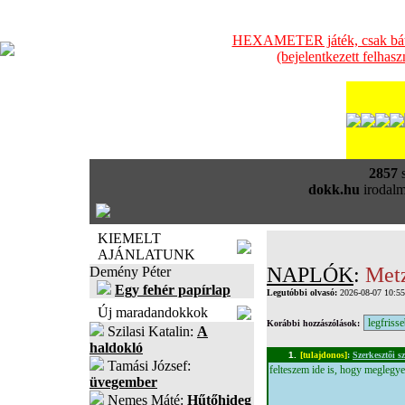
HEXAMETER játék, csak bátra
(bejelentkezett felhas
2857
s
dokk.hu
irodalm
KIEMELT
AJÁNLATUNK
NAPLÓK
:
Met
Demény Péter
Egy fehér papírlap
Legutóbbi olvasó:
2026-08-07 10:5
Új maradandokkok
Korábbi hozzászólások:
Szilasi Katalin:
A
haldokló
1.
[tulajdonos]
:
Szerkesztői s
Tamási József:
felteszem ide is, hogy meglegye
üvegember
Nemes Máté:
Hűtőhideg