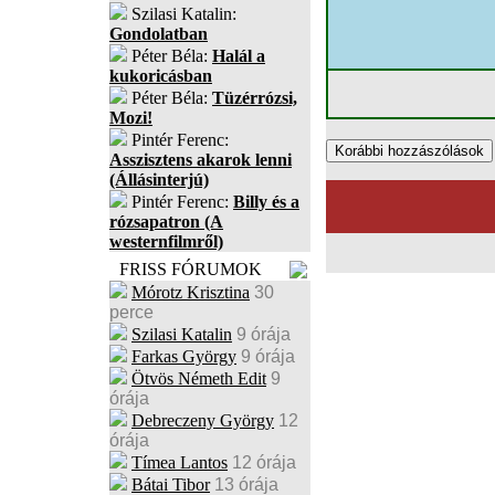
Szilasi Katalin:
Gondolatban
Péter Béla:
Halál a
kukoricásban
Péter Béla:
Tüzérrózsi,
Mozi!
Pintér Ferenc:
Asszisztens akarok lenni
(Állásinterjú)
Pintér Ferenc:
Billy és a
rózsapatron (A
westernfilmről)
FRISS FÓRUMOK
Mórotz Krisztina
30
perce
Szilasi Katalin
9 órája
Farkas György
9 órája
Ötvös Németh Edit
9
órája
Debreczeny György
12
órája
Tímea Lantos
12 órája
Bátai Tibor
13 órája