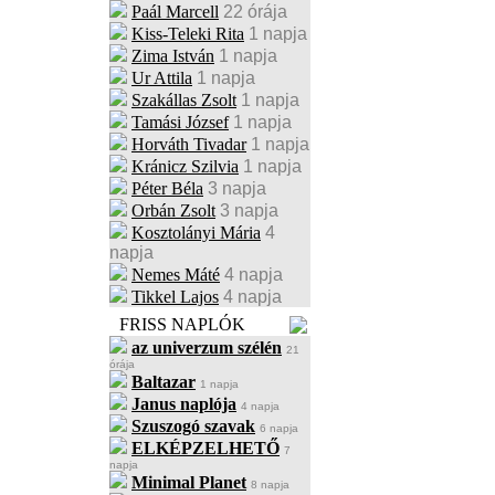
Paál Marcell
22 órája
Kiss-Teleki Rita
1 napja
Zima István
1 napja
Ur Attila
1 napja
Szakállas Zsolt
1 napja
Tamási József
1 napja
Horváth Tivadar
1 napja
Kránicz Szilvia
1 napja
Péter Béla
3 napja
Orbán Zsolt
3 napja
Kosztolányi Mária
4
napja
Nemes Máté
4 napja
Tikkel Lajos
4 napja
FRISS NAPLÓK
az univerzum szélén
21
órája
Baltazar
1 napja
Janus naplója
4 napja
Szuszogó szavak
6 napja
ELKÉPZELHETŐ
7
napja
Minimal Planet
8 napja