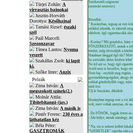
Szerkesztői szigoeour
Türjei Zoltán:
A
(nemvárt nemvers)
virrasztás bajnokai
Jusztin-Horváth
Rövidhír:
Dorottya:
Későhajnal
" Korányban, tegnap az esti órák
Tamási József:
északi
erőkkel oltották, és sikerült me
szél
eldobott, égő cigarettacsikk okoz
Paál Marcell:
- Korány? Mit gondolsz, hány mi
Szezonzavar
FŐSZERKESZTŐ, annak a zöldfülű
Tímea Lantos:
Nyoma
történt, még elveszítjük a hitelü
veszett
Hatalmas lánggal égő tűz? Miért
ha szexuális aktus közben lelné 
Szakállas Zsolt:
ki lapít
Ne írd azt se, hogy égő cigaret
ki.
Arról nem is beszélve, hogy err
Szőke Imre:
Anzix
Nem baj - enyhült meg rögtön, a
gyermekbetegségeket, ahogy én i
Prózák
sokkal gömbölyűbb vagy, mint am
Zima István:
A
amit írsz.
megszokott színek(2.)
Ülj le fiacskám, diktálok:
Molnár Attila:
Horányban tegnap este a víz átlá
Tibitebitangó (jav.)
volt, mert voltak annyian, de a
Zima István:
A másik is
- De FŐNÖK, fogják érteni az 
Pintér Ferenc:
230 éves a
- Aki hülye, annak mindegy, aki
láthatatlan kéz
Béla Péter:
“ Na, ezt is nekem kellett kikaká
GASZTROMÁK
“SZERETLEK” rajzolta oda a szí