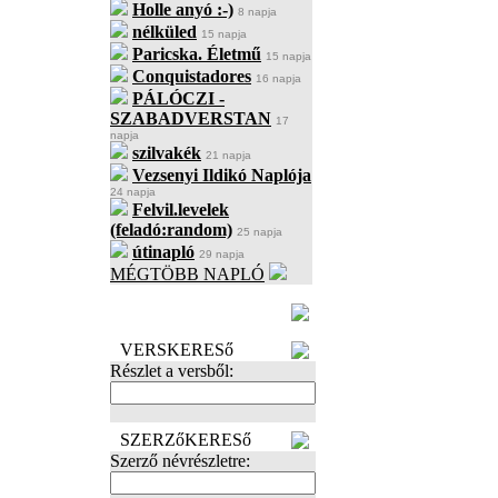
Holle anyó :-)
8 napja
nélküled
15 napja
Paricska. Életmű
15 napja
Conquistadores
16 napja
PÁLÓCZI -
SZABADVERSTAN
17
napja
szilvakék
21 napja
Vezsenyi Ildikó Naplója
24 napja
Felvil.levelek
(feladó:random)
25 napja
útinapló
29 napja
MÉGTÖBB NAPLÓ
BECENÉV
LEFOGLALÁSA
VERSKERESő
Részlet a versből:
SZERZőKERESő
Szerző névrészletre: