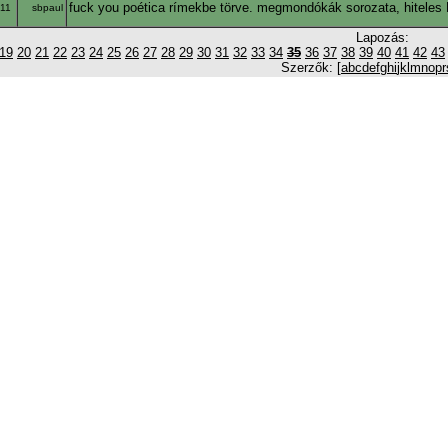
fuck you poética rímekbe törve. megmondókák sorozata, hiteles M
011
sbpaul
Lapozás:
19
20
21
22
23
24
25
26
27
28
29
30
31
32
33
34
35
36
37
38
39
40
41
42
43
Szerzők: [
a
b
c
d
e
f
g
h
i
j
k
l
m
n
o
p
r