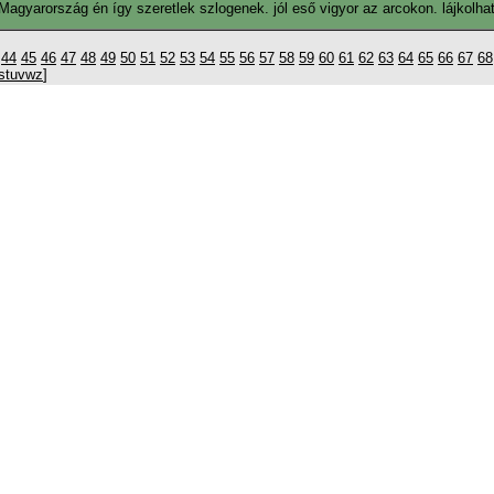
agyarország én így szeretlek szlogenek. jól eső vigyor az arcokon. lájkolhat
44
45
46
47
48
49
50
51
52
53
54
55
56
57
58
59
60
61
62
63
64
65
66
67
68
s
t
u
v
w
z
]