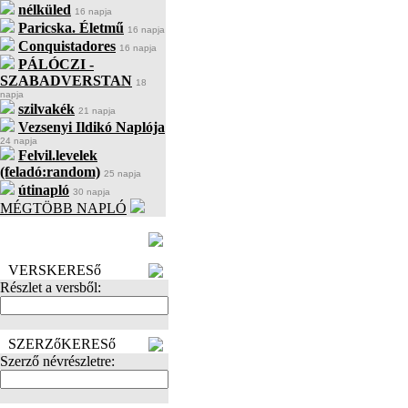
nélküled
16 napja
Paricska. Életmű
16 napja
Conquistadores
16 napja
PÁLÓCZI -
SZABADVERSTAN
18
napja
szilvakék
21 napja
Vezsenyi Ildikó Naplója
24 napja
Felvil.levelek
(feladó:random)
25 napja
útinapló
30 napja
MÉGTÖBB NAPLÓ
BECENÉV
LEFOGLALÁSA
VERSKERESő
Részlet a versből:
SZERZőKERESő
Szerző névrészletre: