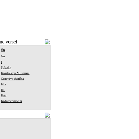
c versei
ŐK
Jók
l
Sokadik
Kosztolányi M. szerint
Genovéva ajánlása
lilis
lili
lista
Kedvenc verseim