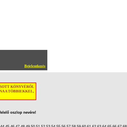
Bejelentkezés
ASOTT KÖNYVÉRŐL
A A TÖBBIEKKEL,
felelő oszlop nevére!
44
45
46
47
48
49
50
51
52
53
54
55
56
57
58
59
60
61
62
63
64
65
66
67
68