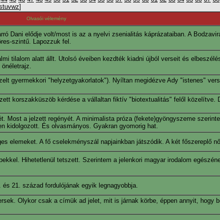
s
t
u
v
w
z
]
Olvasói vélemény
arró Dani elődje volt/most is az a nyelvi zsenialitás káprázataiban. A Bodzavi
es-szintű. Lapozzuk fel.
mi tilalom alatt állt. Utolsó éveiben kezdték kiadni újból verseit és elbeszélé
önéletrajz.
zelt gyermekkori "helyzetgyakorlatok"). Nyíltan megidézve Ady "istenes" verse
 korszakküszöb kérdése a vállaltan fiktív "biotextualitás" felől közelítve. 
t. Most a jelzett regényét. A minimalista próza (fekete)gyöngyszeme szerin
sen kidolgozott. És olvasmányos. Gyakran gyomorig hat.
ges elemeket. A fő cselekményszál napjainkban játszódik. A két főszereplő nő
ekkel. Hihetetlenül tetszett. Szerintem a jelenkori magyar irodalom egészén
. és 21. század fordulójának egyik legnagyobbja.
ersek. Olykor csak a címük ad jelet, mit is járnak körbe, éppen annyit, hogy b