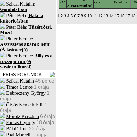
410
vers
Palatinus
2
Szilasi Katalin:
A Trabantfejű Nő
Gondolatban
Péter Béla:
Halál a
1
2
3
4
5
6
7
8
9
10
11
12
13
14
15
16
17
18
kukoricásban
Péter Béla:
Tüzérrózsi,
Mozi!
Pintér Ferenc:
Asszisztens akarok lenni
(Állásinterjú)
Pintér Ferenc:
Billy és a
rózsapatron (A
westernfilmről)
FRISS FÓRUMOK
Szilasi Katalin
45 perce
Tímea Lantos
1 órája
Debreczeny György
1
órája
Ötvös Németh Edit
1
órája
Mórotz Krisztina
6 órája
Farkas György
18 órája
Bátai Tibor
23 órája
Paál Marcell
1 napja