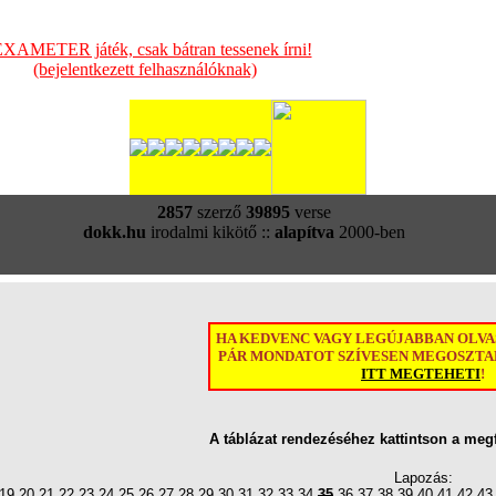
XAMETER játék, csak bátran tessenek írni!
(bejelentkezett felhasználóknak)
2857
szerző
39895
verse
dokk.hu
irodalmi kikötő ::
alapítva
2000-ben
HA KEDVENC VAGY LEGÚJABBAN OLV
PÁR MONDATOT SZÍVESEN MEGOSZTAN
ITT MEGTEHETI
!
A táblázat rendezéséhez kattintson a meg
Lapozás:
19
20
21
22
23
24
25
26
27
28
29
30
31
32
33
34
35
36
37
38
39
40
41
42
43