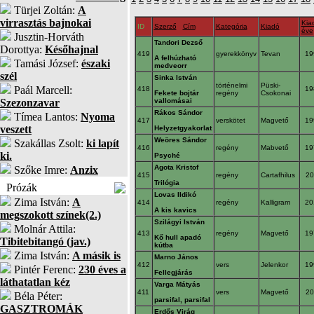
Türjei Zoltán:
A
virrasztás bajnokai
Kia
ID
Szerző
Cím
Kategória
Kiadó
éve
Jusztin-Horváth
Tandori Dezső
Dorottya:
Későhajnal
419
gyerekkönyv
Tevan
19
A felhúzható
Tamási József:
északi
medveorr
szél
Sinka István
történelmi
Püski-
Paál Marcell:
418
19
Fekete bojtár
regény
Csokonai
Szezonzavar
vallomásai
Rákos Sándor
Tímea Lantos:
Nyoma
417
verskötet
Magvető
19
veszett
Helyzetgyakorlat
Weöres Sándor
Szakállas Zsolt:
ki lapít
416
regény
Mabvető
19
ki.
Psyché
Agota Kristof
Szőke Imre:
Anzix
415
regény
Cartafhilus
2
Trilógia
Prózák
Lovas Ildikó
Zima István:
A
414
regény
Kalligram
20
A kis kavics
megszokott színek(2.)
Szilágyi István
Molnár Attila:
413
regény
Magvető
19
Kő hull apadó
Tibitebitangó (jav.)
kútba
Zima István:
A másik is
Marno János
412
vers
Jelenkor
19
Pintér Ferenc:
230 éves a
Fellegjárás
láthatatlan kéz
Varga Mátyás
411
vers
Magvető
2
Béla Péter:
parsifal, parsifal
GASZTROMÁK
Erdős Virág