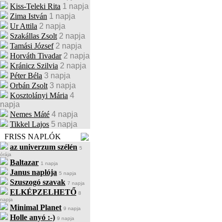
Kiss-Teleki Rita
1 napja
Zima István
1 napja
Ur Attila
2 napja
Szakállas Zsolt
2 napja
Tamási József
2 napja
Horváth Tivadar
2 napja
Kránicz Szilvia
2 napja
Péter Béla
3 napja
Orbán Zsolt
3 napja
Kosztolányi Mária
4
napja
Nemes Máté
4 napja
Tikkel Lajos
5 napja
FRISS NAPLÓK
az univerzum szélén
5
órája
Baltazar
1 napja
Janus naplója
5 napja
Szuszogó szavak
7 napja
ELKÉPZELHETŐ
8
napja
Minimal Planet
9 napja
Holle anyó :-)
9 napja