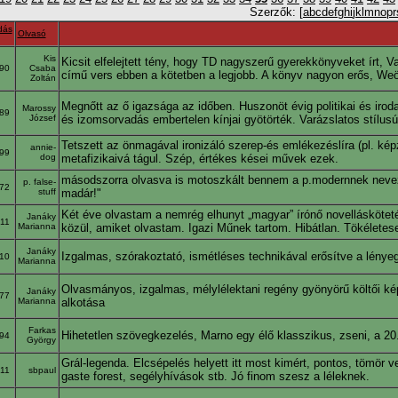
Szerzők: [
a
b
c
d
e
f
g
h
i
j
k
l
m
n
o
p
r
dás
Olvasó
Kis
Kicsit elfelejtett tény, hogy TD nagyszerű gyerekkönyveket írt, V
90
Csaba
című vers ebben a kötetben a legjobb. A könyv nagyon erős, Weör
Zoltán
Megnőtt az ő igazsága az időben. Huszonöt évig politikai és irodal
Marossy
89
József
és izomsorvadás embertelen kínjai gyötörték. Varázslatos stílusú 
Tetszett az önmagával ironizáló szerep-és emlékezéslíra (pl. kép
annie-
99
dog
metafizikaivá tágul. Szép, értékes kései művek ezek.
másodszorra olvasva is motoszkált bennem a p.modernnek nevezett
p. false-
72
stuff
madár!"
Két éve olvastam a nemrég elhunyt „magyar” írónő novellásköteté
Janáky
011
Marianna
közül, amiket olvastam. Igazi Műnek tartom. Hibátlan. Tökélete
Janáky
Izgalmas, szórakoztató, ismétléses technikával erősítve a lénye
10
Marianna
Olvasmányos, izgalmas, mélylélektani regény gyönyörű költői kép
Janáky
77
Marianna
alkotása
Farkas
Hihetetlen szövegkezelés, Marno egy élő klasszikus, zseni, a 20
94
György
Grál-legenda. Elcsépelés helyett itt most kimért, pontos, tömör v
011
sbpaul
gaste forest, segélyhívások stb. Jó finom szesz a léleknek.