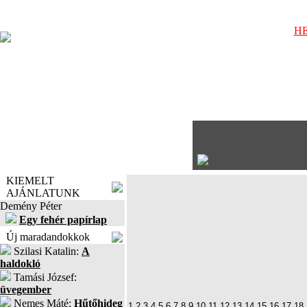
HE
KIEMELT
AJÁNLATUNK
Demény Péter
Egy fehér papírlap
Új maradandokkok
Szilasi Katalin:
A
haldokló
Tamási József:
üvegember
Nemes Máté:
Hűtőhideg
1
2
3
4
5
6
7
8
9
10
11
12
13
14
15
16
17
18