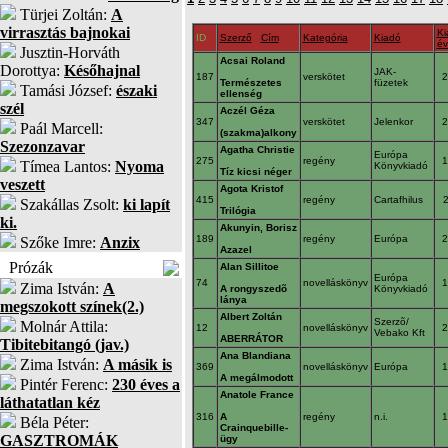
Türjei Zoltán:
A
virrasztás bajnokai
Ki
ID
Szerző
Cím
Kategória
Kiadó
év
Jusztin-Horváth
Acsai Roland
Dorottya:
Későhajnal
JAK-
187
verskötet
Természetes
füzetek
Tamási József:
északi
ellenség
szél
Aczél Géza
347
verskötet
Jelenkor
Paál Marcell:
(szakma)alkony
Szezonzavar
Agatha Christie
Európa
275
regény
Tímea Lantos:
Nyoma
Könyvkiadó
Tíz kicsi néger
veszett
Agota Kristof
415
regény
Cartafhilus
Szakállas Zsolt:
ki lapít
Trilógia
ki.
Akunyin, Borisz
189
regény
Európa
Szőke Imre:
Anzix
Azazel
Prózák
Alan Sillitoe
Európa
74
novelláskönyv
Zima István:
A
A rongyszedõ
Könyvkiadó
lánya
megszokott színek(2.)
Albert Zoltán
Szerzõ/
Molnár Attila:
12
novelláskönyv
Vebako Kft
ABERRÁTOR
Tibitebitangó (jav.)
Ana Blandiana
Zima István:
A másik is
369
novelláskönyv
Európa
A megálmodott
Pintér Ferenc:
230 éves a
Anatole France
láthatatlan kéz
316
A
regény
n.i.
Béla Péter:
Crainquebille-
GASZTROMÁK
ügy