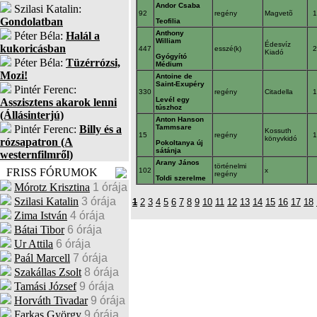
Andor Csaba
Szilasi Katalin:
92
regény
Magvetõ
Gondolatban
Teofilia
Anthony
Péter Béla:
Halál a
William
Édesvíz
kukoricásban
447
esszé(k)
Kiadó
Gyógyító
Péter Béla:
Tüzérrózsi,
Médium
Mozi!
Antoine de
Saint-Exupéry
Pintér Ferenc:
330
regény
Citadella
Levél egy
Asszisztens akarok lenni
túszhoz
(Állásinterjú)
Anton Hanson
Pintér Ferenc:
Billy és a
Tammsare
Kossuth
15
regény
könyvkidó
rózsapatron (A
Pokoltanya új
sátánja
westernfilmről)
Arany János
történelmi
FRISS FÓRUMOK
102
x
regény
Toldi szerelme
Mórotz Krisztina
1 órája
Szilasi Katalin
3 órája
1
2
3
4
5
6
7
8
9
10
11
12
13
14
15
16
17
18
Zima István
4 órája
Bátai Tibor
6 órája
Ur Attila
6 órája
Paál Marcell
7 órája
Szakállas Zsolt
8 órája
Tamási József
9 órája
Horváth Tivadar
9 órája
Farkas György
9 órája