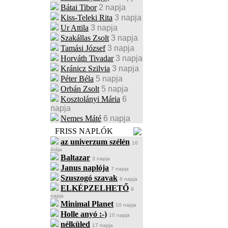
Bátai Tibor
2 napja
Kiss-Teleki Rita
3 napja
Ur Attila
3 napja
Szakállas Zsolt
3 napja
Tamási József
3 napja
Horváth Tivadar
3 napja
Kránicz Szilvia
3 napja
Péter Béla
5 napja
Orbán Zsolt
5 napja
Kosztolányi Mária
6
napja
Nemes Máté
6 napja
FRISS NAPLÓK
az univerzum szélén
16
órája
Baltazar
3 napja
Janus naplója
7 napja
Szuszogó szavak
8 napja
ELKÉPZELHETŐ
9
napja
Minimal Planet
10 napja
Holle anyó :-)
10 napja
nélküled
17 napja