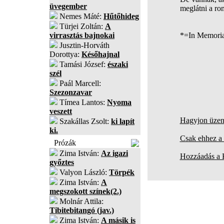
üvegember
meglátni a r
Nemes Máté:
Hűtőhideg
Türjei Zoltán:
A
virrasztás bajnokai
*=In Memoria
Jusztin-Horváth
Dorottya:
Későhajnal
Tamási József:
északi
szél
Paál Marcell:
Szezonzavar
Tímea Lantos:
Nyoma
veszett
Hagyjon üzene
Szakállas Zsolt:
ki lapít
ki.
Csak ehhez a 
Prózák
Zima István:
Az igazi
Hozzáadás a
győztes
Valyon László:
Törpék
Zima István:
A
megszokott színek(2.)
Molnár Attila:
Tibitebitangó (jav.)
Zima István:
A másik is