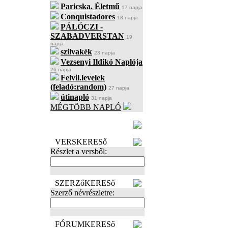
Paricska. Életmű
17 napja
Conquistadores
18 napja
PÁLÓCZI -
SZABADVERSTAN
19
napja
szilvakék
23 napja
Vezsenyi Ildikó Naplója
26 napja
Felvil.levelek
(feladó:random)
27 napja
útinapló
31 napja
MÉGTÖBB NAPLÓ
BECENÉV
LEFOGLALÁSA
VERSKERESő
Részlet a versből:
SZERZőKERESő
Szerző névrészletre:
FÓRUMKERESő