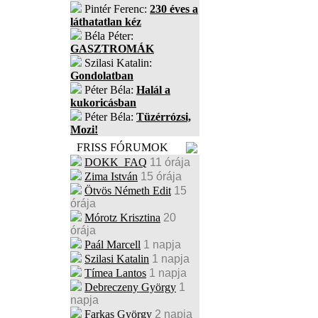
Pintér Ferenc:
230 éves a
láthatatlan kéz
Béla Péter:
GASZTROMÁK
Szilasi Katalin:
Gondolatban
Péter Béla:
Halál a
kukoricásban
Péter Béla:
Tüzérrózsi,
Mozi!
FRISS FÓRUMOK
DOKK_FAQ
11 órája
Zima István
15 órája
Ötvös Németh Edit
15
órája
Mórotz Krisztina
20
órája
Paál Marcell
1 napja
Szilasi Katalin
1 napja
Tímea Lantos
1 napja
Debreczeny György
1
napja
Farkas György
2 napja