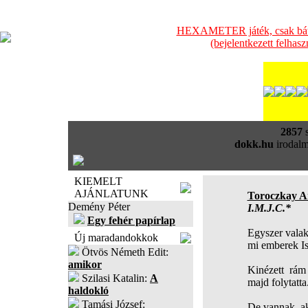
HEXAMETER játék, csak bátra
(bejelentkezett felhas
2857
s
dokk.hu
irodalm
KIEMELT
AJÁNLATUNK
Toroczkay A
Demény Péter
I.M.J.C.*
Egy fehér papírlap
Egyszer valak
Új maradandokkok
mi emberek Is
Ötvös Németh Edit:
amikor
Kinézett rám
Szilasi Katalin:
A
majd folytatta
haldokló
Tamási József:
De vannak, a