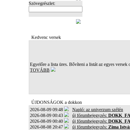
Szövegrészlet:
FOTÓK
Kedvenc versek
Egyelőre a lista üres. Bővíteni a listát az egyes versek 
TOVÁBB
ÚJDONSÁGOK a dokkon
2026-08-09 09:48
Napló: az univerzum szélén
2026-08-09 00:43
új fórumbejegyzés:
DOKK_F
2026-08-09 00:40
új fórumbejegyzés:
DOKK_F
2026-08-08 20:47
új fórumbejegyzés:
Zima Istvá