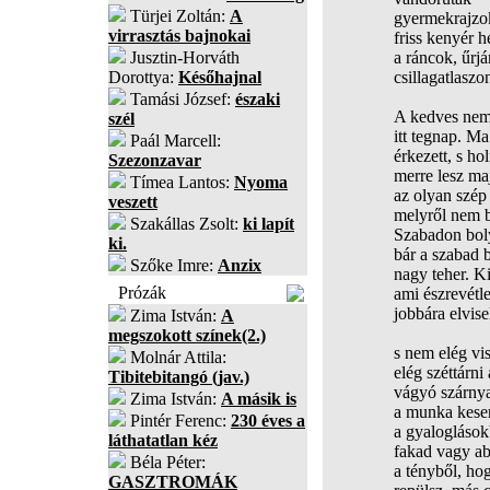
Türjei Zoltán:
A
gyermekrajzo
virrasztás bajnokai
friss kenyér h
Jusztin-Horváth
a ráncok, űrjá
Dorottya:
Későhajnal
csillagatlaszo
Tamási József:
északi
A kedves nem
szél
itt tegnap. M
Paál Marcell:
érkezett, s ho
Szezonzavar
merre lesz ma
Tímea Lantos:
Nyoma
az olyan szép 
veszett
melyről nem b
Szakállas Zsolt:
ki lapít
Szabadon bol
ki.
bár a szabad 
Szőke Imre:
Anzix
nagy teher. Ki
Prózák
ami észrevétle
jobbára elvisel
Zima István:
A
megszokott színek(2.)
s nem elég vi
Molnár Attila:
elég széttárni
Tibitebitangó (jav.)
vágyó szárnya
Zima István:
A másik is
a munka kese
Pintér Ferenc:
230 éves a
a gyaloglások
láthatatlan kéz
fakad vagy a
Béla Péter:
a tényből, ho
GASZTROMÁK