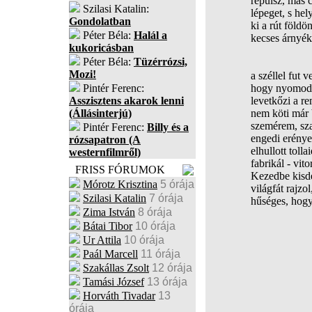
repülsz, más 
Szilasi Katalin:
lépeget, s hel
Gondolatban
ki a rút földön
Péter Béla:
Halál a
kecses árnyéko
kukoricásban
Péter Béla:
Tüzérrózsi,
Mozi!
a széllel fut v
Pintér Ferenc:
hogy nyomodb
Asszisztens akarok lenni
levetkőzi a re
(Állásinterjú)
nem köti már 
szemérem, sz
Pintér Ferenc:
Billy és a
engedi erényei
rózsapatron (A
elhullott tolla
westernfilmről)
fabrikál - vito
FRISS FÓRUMOK
Kezedbe kisd
Mórotz Krisztina
5 órája
világfát rajzol
Szilasi Katalin
7 órája
hűséges, hogy 
Zima István
8 órája
Bátai Tibor
10 órája
Ur Attila
10 órája
Paál Marcell
11 órája
Szakállas Zsolt
12 órája
Tamási József
13 órája
Horváth Tivadar
13
órája