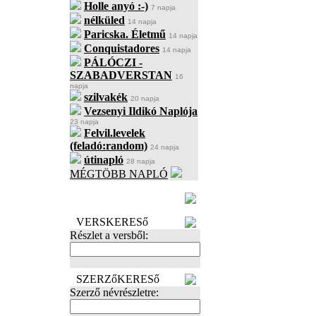
Holle anyó :-)
7 napja
nélküled
14 napja
Paricska. Életmű
14 napja
Conquistadores
14 napja
PÁLÓCZI -
SZABADVERSTAN
16
napja
szilvakék
20 napja
Vezsenyi Ildikó Naplója
23 napja
Felvil.levelek
(feladó:random)
24 napja
útinapló
28 napja
MÉGTÖBB NAPLÓ
BECENÉV
LEFOGLALÁSA
VERSKERESő
Részlet a versből:
SZERZőKERESő
Szerző névrészletre: