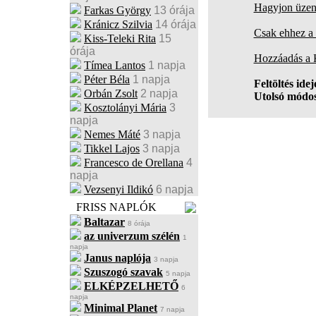
Hagyjon üzene
Farkas György
13 órája
Kránicz Szilvia
14 órája
Csak ehhez a 
Kiss-Teleki Rita
15
órája
Hozzáadás a
Tímea Lantos
1 napja
Péter Béla
1 napja
Feltöltés idej
Orbán Zsolt
2 napja
Utolsó módos
Kosztolányi Mária
3
napja
Nemes Máté
3 napja
Tikkel Lajos
3 napja
Francesco de Orellana
4
napja
Vezsenyi Ildikó
6 napja
FRISS NAPLÓK
Baltazar
8 órája
az univerzum szélén
1
napja
Janus naplója
3 napja
Szuszogó szavak
5 napja
ELKÉPZELHETŐ
6
napja
Minimal Planet
7 napja