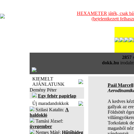
HEXAMETER játék, csak bátra
(bejelentkezett felhas
2857
s
dokk.hu
irodalm
KIEMELT
AJÁNLATUNK
Paál Marcell
Demény Péter
Aerodinamik
Egy fehér papírlap
A kedves kéz
Új maradandokkok
gallyak az ere
Szilasi Katalin:
A
Földsötét ége
haldokló
villámgyökere
Tamási József:
Torkolatok del
üvegember
magasból néz
Nemes Máté:
Hűtőhideg
vándorutak