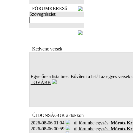
FÓRUMKERESő
Szövegrészlet:
FOTÓK
Kedvenc versek
Egyelőre a lista üres. Bővíteni a listát az egyes versek 
TOVÁBB
ÚJDONSÁGOK a dokkon
2026-08-06 01:04
új fórumbejegyzés:
Mórotz Kri
2026-08-06 00:59
új fórumbejegyzés:
Mórotz Kri