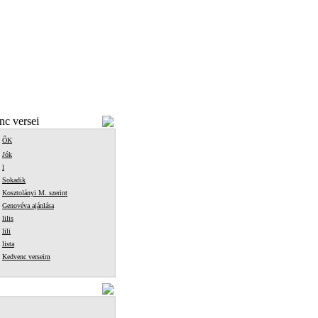
c versei
ŐK
Jók
l
Sokadik
Kosztolányi M. szerint
Genovéva ajánlása
lilis
lili
lista
Kedvenc verseim