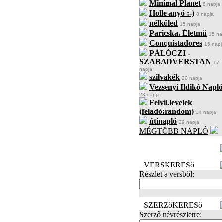
Minimal Planet
8 napja
Holle anyó :-)
8 napja
nélküled
15 napja
Paricska. Életmű
15 na
Conquistadores
15 napj
PÁLÓCZI -
SZABADVERSTAN
17
napja
szilvakék
20 napja
Vezsenyi Ildikó Napló
23 napja
Felvil.levelek
(feladó:random)
24 napja
útinapló
29 napja
MÉGTÖBB NAPLÓ
BECENÉV
LEFOGLALÁSA
VERSKERESő
Részlet a versből:
SZERZőKERESő
Szerző névrészletre: