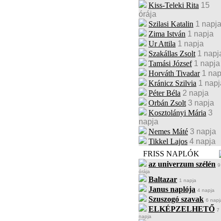
Kiss-Teleki Rita
15
órája
Szilasi Katalin
1 napj
Zima István
1 napja
Ur Attila
1 napja
Szakállas Zsolt
1 napj
Tamási József
1 napja
Horváth Tivadar
1 nap
Kránicz Szilvia
1 napj
Péter Béla
2 napja
Orbán Zsolt
3 napja
Kosztolányi Mária
3
napja
Nemes Máté
3 napja
Tikkel Lajos
4 napja
FRISS NAPLÓK
az univerzum szélén
9
órája
Baltazar
1 napja
Janus naplója
4 napja
Szuszogó szavak
6 napj
ELKÉPZELHETŐ
7
napja