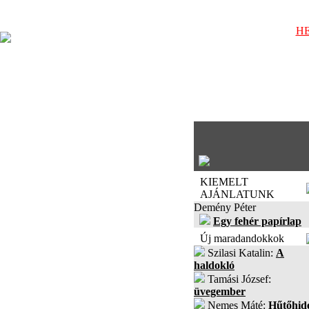
HE
KIEMELT
AJÁNLATUNK
Demény Péter
Egy fehér papírlap
Új maradandokkok
Szilasi Katalin:
A
haldokló
Tamási József:
üvegember
Nemes Máté:
Hűtőhid