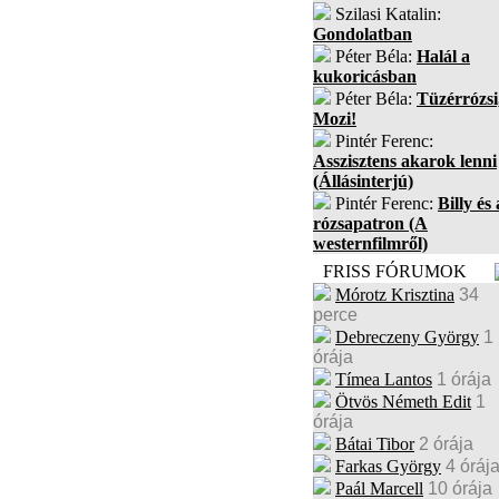
Szilasi Katalin:
Gondolatban
Péter Béla:
Halál a
kukoricásban
Péter Béla:
Tüzérrózsi
Mozi!
Pintér Ferenc:
Asszisztens akarok lenni
(Állásinterjú)
Pintér Ferenc:
Billy és 
rózsapatron (A
westernfilmről)
FRISS FÓRUMOK
Mórotz Krisztina
34
perce
Debreczeny György
1
órája
Tímea Lantos
1 órája
Ötvös Németh Edit
1
órája
Bátai Tibor
2 órája
Farkas György
4 óráj
Paál Marcell
10 órája