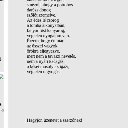
s nézni, ahogy a potrohos
darázs donog
szőlőt szemelve.
Az édes lé csorog
a lomha alkonyatban,
fanyar füst kanyarog,
végtelen nyugalom van.
Érzem, hogy én már
az ősszel vagyok
örökre eljegyezve,
mert nem a tavaszi nevetés,
t
nem a nyári kacagás,
a kései mosoly az igazi,
végtelen ragyogás.
s
 a
Hagyjon üzenetet a szerzőnek!