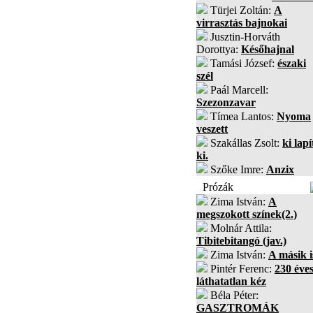
Türjei Zoltán:
A
virrasztás bajnokai
Jusztin-Horváth
Dorottya:
Későhajnal
Tamási József:
északi
szél
Paál Marcell:
Szezonzavar
Tímea Lantos:
Nyoma
veszett
Szakállas Zsolt:
ki lapí
ki.
Szőke Imre:
Anzix
Prózák
Zima István:
A
megszokott színek(2.)
Molnár Attila:
Tibitebitangó (jav.)
Zima István:
A másik i
Pintér Ferenc:
230 éves
láthatatlan kéz
Béla Péter:
GASZTROMÁK