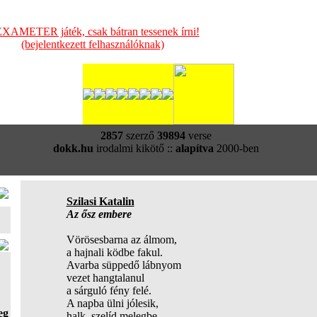
XAMETER játék, csak bátran tessenek írni!
(bejelentkezett felhasználóknak)
2857
szerző
39894
verse
dokk.hu
irodalmi kikötő ::
alapítva
2000-ben
Szilasi Katalin
Az ősz embere
Vörösesbarna az álmom,
a hajnali ködbe fakul.
Avarba süppedő lábnyom
vezet hangtalanul
a sárguló fény felé.
A napba ülni jólesik,
eg
halk, szelíd melegbe,