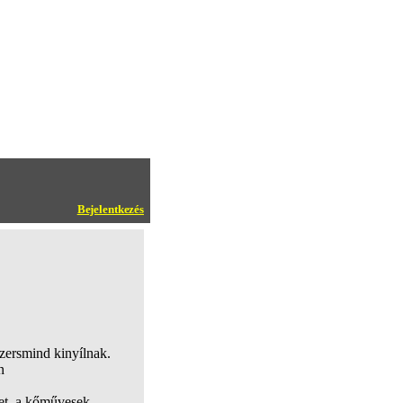
Bejelentkezés
zersmind kinyílnak.
n
ket, a kőművesek