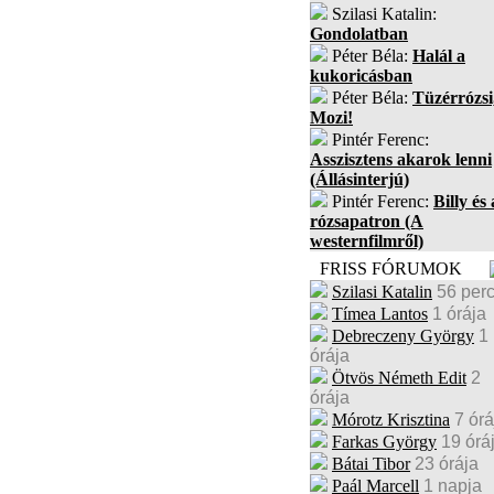
Szilasi Katalin:
Gondolatban
Péter Béla:
Halál a
kukoricásban
Péter Béla:
Tüzérrózsi
Mozi!
Pintér Ferenc:
Asszisztens akarok lenni
(Állásinterjú)
Pintér Ferenc:
Billy és 
rózsapatron (A
westernfilmről)
FRISS FÓRUMOK
Szilasi Katalin
56 per
Tímea Lantos
1 órája
Debreczeny György
1
órája
Ötvös Németh Edit
2
órája
Mórotz Krisztina
7 órá
Farkas György
19 órá
Bátai Tibor
23 órája
Paál Marcell
1 napja