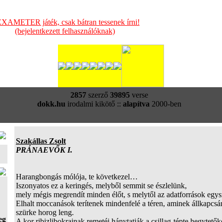
XAMETER játék, csak bátran tessenek írni!
(bejelentkezett felhasználóknak)
2857
szerző
39895
verse
dokk.hu
irodalmi kikötő ::
alapítva
2000-ben
Szakállas Zsolt
PRÁNAEVŐK I.
Harangbongás mólója, te következel…
Iszonyatos ez a keringés, melyből semmit se észlelünk,
mely mégis megrendít minden élőt, s melytől az adatforrások egys
Elhalt moccanások terítenek mindenfelé a téren, aminek állkapcsá
szürke horog leng.
eg
A kor ribizlibokrainak remetéi hánytatják a csillag-tépte hegytető