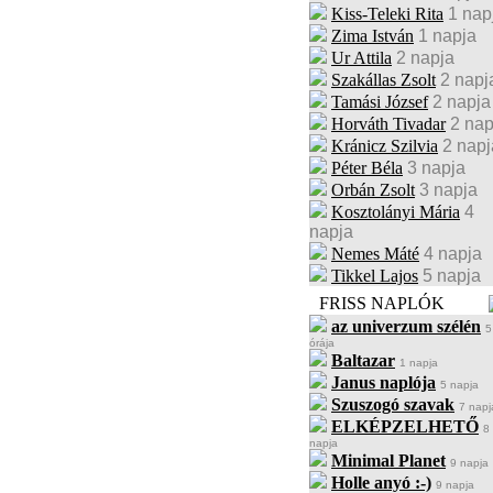
Kiss-Teleki Rita
1 nap
Zima István
1 napja
Ur Attila
2 napja
Szakállas Zsolt
2 napj
Tamási József
2 napja
Horváth Tivadar
2 nap
Kránicz Szilvia
2 napj
Péter Béla
3 napja
Orbán Zsolt
3 napja
Kosztolányi Mária
4
napja
Nemes Máté
4 napja
Tikkel Lajos
5 napja
FRISS NAPLÓK
az univerzum szélén
5
órája
Baltazar
1 napja
Janus naplója
5 napja
Szuszogó szavak
7 napj
ELKÉPZELHETŐ
8
napja
Minimal Planet
9 napja
Holle anyó :-)
9 napja