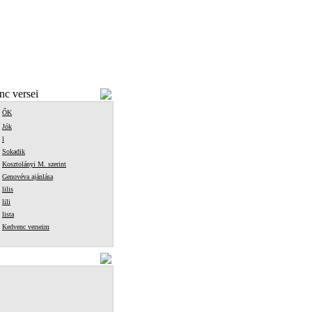
c versei
ŐK
Jók
l
Sokadik
Kosztolányi M. szerint
Genovéva ajánlása
lilis
lili
lista
Kedvenc verseim