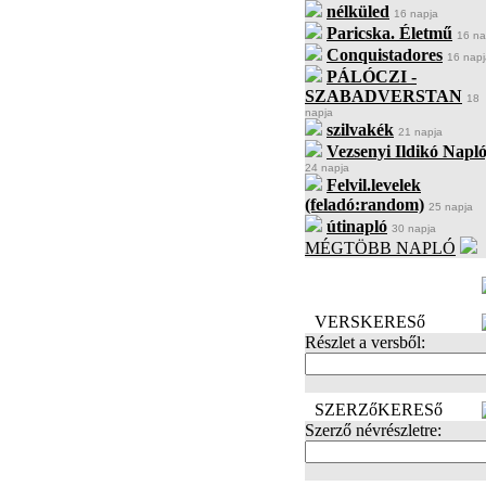
nélküled
16 napja
Paricska. Életmű
16 na
Conquistadores
16 napj
PÁLÓCZI -
SZABADVERSTAN
18
napja
szilvakék
21 napja
Vezsenyi Ildikó Napló
24 napja
Felvil.levelek
(feladó:random)
25 napja
útinapló
30 napja
MÉGTÖBB NAPLÓ
BECENÉV
LEFOGLALÁSA
VERSKERESő
Részlet a versből:
SZERZőKERESő
Szerző névrészletre: