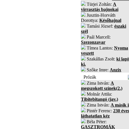
Türjei Zoltán:
A
virrasztás bajnokai
Jusztin-Horváth
Dorottya:
Későhajnal
Tamási József:
északi
szél
Paál Marcell:
Szezonzavar
Tímea Lantos:
Nyoma
veszett
Szakállas Zsolt:
ki lapí
ki.
Szőke Imre:
Anzix
Prózák
Zima István:
A
megszokott színek(2.)
Molnár Attila:
Tibitebitangó (jav.)
Zima István:
A másik i
Pintér Ferenc:
230 éves
láthatatlan kéz
Béla Péter:
GASZTROMÁK