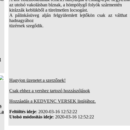
az utolsó vakolásban bíznak, a hömpölygő folyók szármentén
kirázzák keblükből a türelmetlen locsogást.
A pálinkásüveg alján felgyülemlett lejtőkön csak az válthat 
hadnagyához
tüzérnek szegődik.
t
Hagyjon üzenetet a szerzőnek!
Csak ehhez a vershez tartozó hozzászólások
Hozzáadás a KEDVENC VERSEK listájához.
s
 a
Feltöltés ideje
: 2020-03-16 12:52:22
Utolsó módosítás ideje
: 2020-03-16 12:52:22