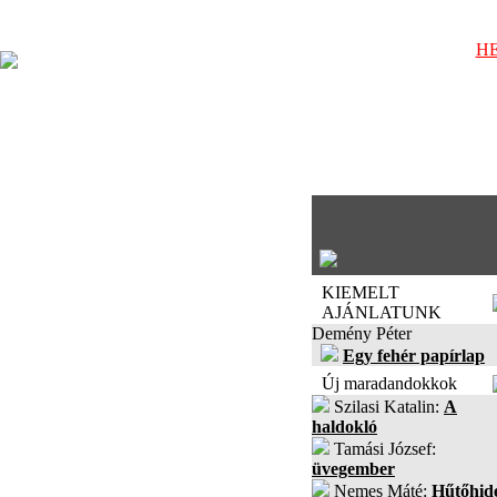
HE
KIEMELT
AJÁNLATUNK
Demény Péter
Egy fehér papírlap
Új maradandokkok
Szilasi Katalin:
A
haldokló
Tamási József:
üvegember
Nemes Máté:
Hűtőhid