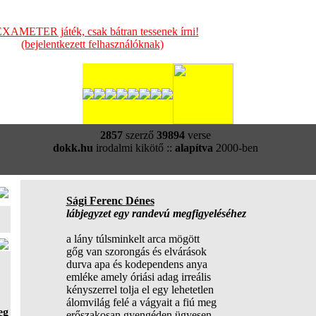
XAMETER játék, csak bátran tessenek írni!
(bejelentkezett felhasználóknak)
2857
szerző
39894
verse
dokk.hu
irodalmi kikötő ::
alapítva
2000-ben
Sági Ferenc Dénes
lábjegyzet egy randevú megfigyeléséhez
a lány túlsminkelt arca mögött
gőg van szorongás és elvárások
durva apa és kodependens anya
emléke amely óriási adag irreális
kényszerrel tolja el egy lehetetlen
álomvilág felé a vágyait a fiú meg
eg
erőszakosan gyengéden ügyesen