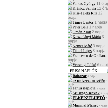
Farkas György
11 órá
Kránicz Szilvia
12 órá
Kiss-Teleki Rita
12
órája
Tímea Lantos
1 napja
Péter Béla
1 napja
Orbán Zsolt
2 napja
Kosztolányi Mária
3
napja
Nemes Máté
3 napja
Tikkel Lajos
3 napja
Francesco de Orellana
napja
Vezsenyi Ildikó
6 nap
FRISS NAPLÓK
Baltazar
6 órája
az univerzum szélén
1
napja
Janus naplója
3 napja
Szuszogó szavak
5 napj
ELKÉPZELHETŐ
6
napja
Minimal Planet
7 napja