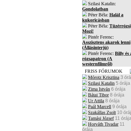
Szilasi Katalin:
Gondolatban
Péter Béla:
Halál a
kukoricásban
Péter Béla:
Tüzérrózsi
Mozi!
Pintér Ferenc:
Asszisztens akarok lenni
(Állásinterjú)
Pintér Ferenc:
Billy és 
rózsapatron (A
westernfilmről)
FRISS FÓRUMOK
Mórotz Krisztina
3 órá
Szilasi Katalin
5 órája
Zima István
6 órája
Bátai Tibor
8 órája
Ur Attila
8 órája
Paál Marcell
9 órája
Szakállas Zsolt
10 órá
Tamási József
11 óráj
Horváth Tivadar
11
órája