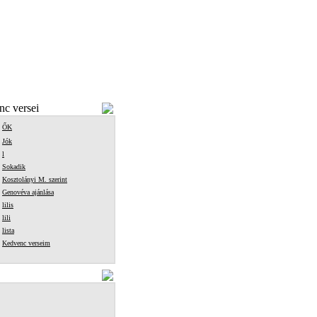
c versei
ŐK
Jók
l
Sokadik
Kosztolányi M. szerint
Genovéva ajánlása
lilis
lili
lista
Kedvenc verseim