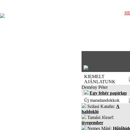
HE
KIEMELT
AJÁNLATUNK
Demény Péter
Egy fehér papírlap
Új maradandokkok
Szilasi Katalin:
A
haldokló
Tamási József:
üvegember
Nemes Máté:
Hűtőhid