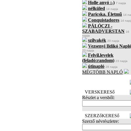
Holle anyó :-)
7 napja
nélküled
14 napja
Paricska. Életmű
14 na
Conquistadores
14 napj
PÁLÓCZI -
SZABADVERSTAN
16
napja
szilvakék
20 napja
Vezsenyi Ildikó Napló
23 napja
Felvil.levelek
(feladó:random)
23 napja
útinapló
28 napja
MÉGTÖBB NAPLÓ
BECENÉV
LEFOGLALÁSA
VERSKERESő
Részlet a versből:
SZERZőKERESő
Szerző névrészletre: