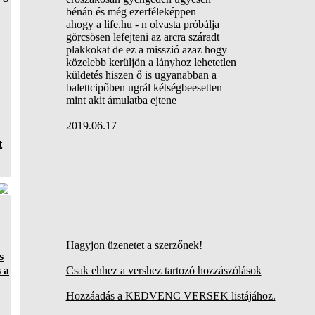
bénán és még ezerféleképpen
ahogy a life.hu - n olvasta próbálja
görcsösen lefejteni az arcra száradt
plakkokat de ez a misszió azaz hogy
közelebb kerüljön a lányhoz lehetetlen
küldetés hiszen ő is ugyanabban a
balettcipőben ugrál kétségbeesetten
mint akit ámulatba ejtene
2019.06.17
t
Hagyjon üzenetet a szerzőnek!
s
 a
Csak ehhez a vershez tartozó hozzászólások
Hozzáadás a KEDVENC VERSEK listájához.