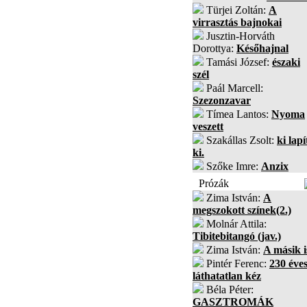
Türjei Zoltán:
A
virrasztás bajnokai
Jusztin-Horváth
Dorottya:
Későhajnal
Tamási József:
északi
szél
Paál Marcell:
Szezonzavar
Tímea Lantos:
Nyoma
veszett
Szakállas Zsolt:
ki lapí
ki.
Szőke Imre:
Anzix
Prózák
Zima István:
A
megszokott színek(2.)
Molnár Attila:
Tibitebitangó (jav.)
Zima István:
A másik i
Pintér Ferenc:
230 éves
láthatatlan kéz
Béla Péter:
GASZTROMÁK