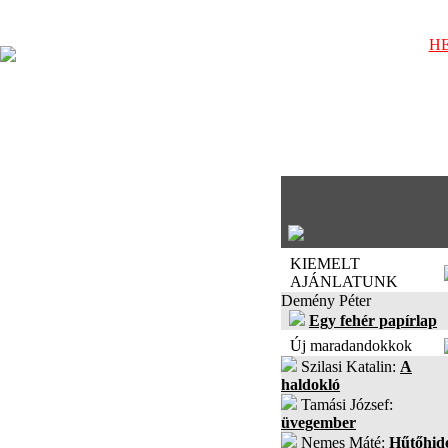
HE
KIEMELT
AJÁNLATUNK
Demény Péter
Egy fehér papírlap
Új maradandokkok
Szilasi Katalin:
A
haldokló
Tamási József:
üvegember
Nemes Máté:
Hűtőhid