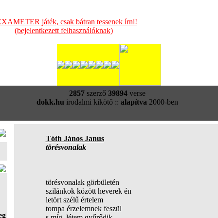
XAMETER játék, csak bátran tessenek írni!
(bejelentkezett felhasználóknak)
2857
szerző
39894
verse
dokk.hu
irodalmi kikötő ::
alapítva
2000-ben
Tóth János Janus
törésvonalak
törésvonalak görbületén
szilánkok között heverek én
letört szélű értelem
tompa érzelemnek feszül
eg
s míg létem gyűrődik