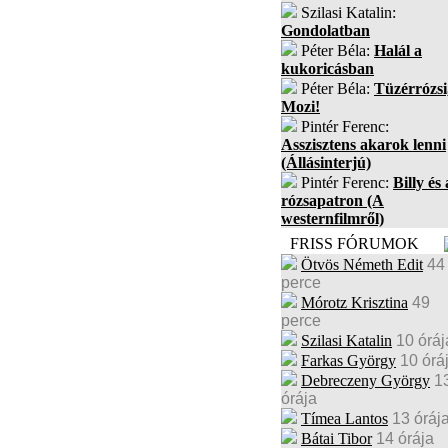
Szilasi Katalin:
Gondolatban
Péter Béla:
Halál a
kukoricásban
Péter Béla:
Tüzérrózsi
Mozi!
Pintér Ferenc:
Asszisztens akarok lenni
(Állásinterjú)
Pintér Ferenc:
Billy és 
rózsapatron (A
westernfilmről)
FRISS FÓRUMOK
Ötvös Németh Edit
44
perce
Mórotz Krisztina
49
perce
Szilasi Katalin
10 óráj
Farkas György
10 órá
Debreczeny György
1
órája
Tímea Lantos
13 óráj
Bátai Tibor
14 órája