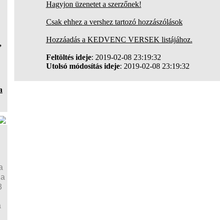
Hagyjon üzenetet a szerzőnek!
Csak ehhez a vershez tartozó hozzászólások
Hozzáadás a KEDVENC VERSEK listájához.
,
Feltöltés ideje
: 2019-02-08 23:19:32
Utolsó módosítás ideje
: 2019-02-08 23:19:32
a
a
ja
3
a