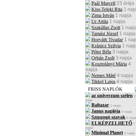
Paál Marcell
23 órája
Kiss-Teleki Rita
1 nap
Zima István
1 napja
Ur Attila
1 napja
Szakállas Zsolt
1 napj
Tamási József
1 napja
Horváth Tivadar
1 nap
Kránicz Szilvia
1 napj
Péter Béla
3 napja
Orbán Zsolt
3 napja
Kosztolányi Mária
4
napja
Nemes Máté
4 napja
Tikkel Lajos
4 napja
FRISS NAPLÓK
az univerzum szélén
2
órája
Baltazar
1 napja
Janus naplója
4 napja
Szuszogó szavak
6 napj
ELKÉPZELHETŐ
7
napja
Minimal Planet
8 napja