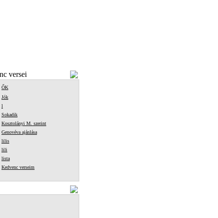
c versei
ŐK
Jók
l
Sokadik
Kosztolányi M. szerint
Genovéva ajánlása
lilis
lili
lista
Kedvenc verseim