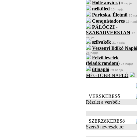
Holle anyó :-)
8 napja
nélküled
15 napja
Paricska. Életmű
15 na
Conquistadores
16 napj
PÁLÓCZI -
SZABADVERSTAN
17
napja
szilvakék
21 napja
Vezsenyi Ildikó Napló
24 napja
Felvil.levelek
(feladó:random)
25 napja
útinapló
29 napja
MÉGTÖBB NAPLÓ
BECENÉV
LEFOGLALÁSA
VERSKERESő
Részlet a versből:
SZERZőKERESő
Szerző névrészletre: