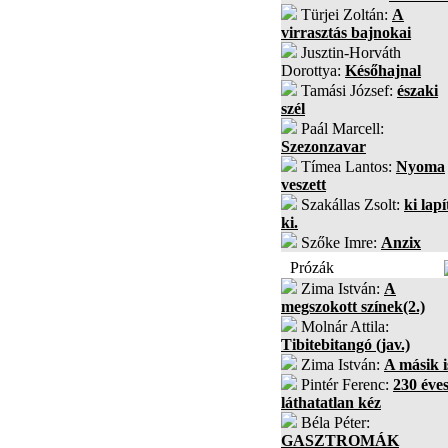
Türjei Zoltán:
A
virrasztás bajnokai
Jusztin-Horváth
Dorottya:
Későhajnal
Tamási József:
északi
szél
Paál Marcell:
Szezonzavar
Tímea Lantos:
Nyoma
veszett
Szakállas Zsolt:
ki lapí
ki.
Szőke Imre:
Anzix
Prózák
Zima István:
A
megszokott színek(2.)
Molnár Attila:
Tibitebitangó (jav.)
Zima István:
A másik i
Pintér Ferenc:
230 éves
láthatatlan kéz
Béla Péter:
GASZTROMÁK