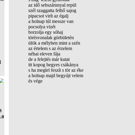
az idő sebszárnnyal repül
szél szaggatta felhő sajog
pipacsot virít az égalj
a holnap túl messze van
pocsolya vizét
borzolja egy sóhaj
törésvonalak görbületén
ülök a mélyben mint a szén
az értelem s az érzelem
néhai eleven fája
de a felejtés már kutat
t
itt kopog hegyes csákánya
s ha meglel feszít s tör az éke
a holnap majd begyújt velem
és vége
s
 a