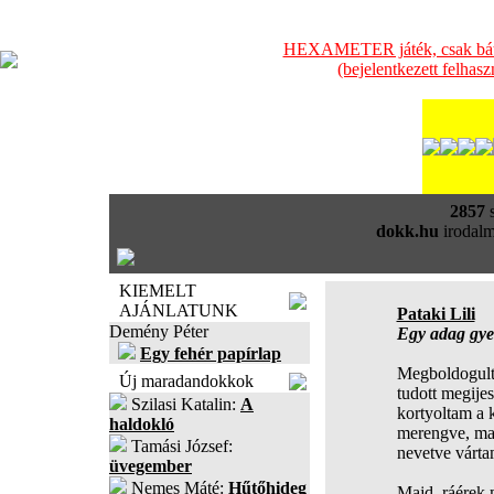
HEXAMETER játék, csak bátra
(bejelentkezett felhas
2857
s
dokk.hu
irodalm
KIEMELT
AJÁNLATUNK
Pataki Lili
Demény Péter
Egy adag gyer
Egy fehér papírlap
Megboldogult
Új maradandokkok
tudott megijes
Szilasi Katalin:
A
kortyoltam a
haldokló
merengve, maj
Tamási József:
nevetve várta
üvegember
Nemes Máté:
Hűtőhideg
Majd, ráérek 