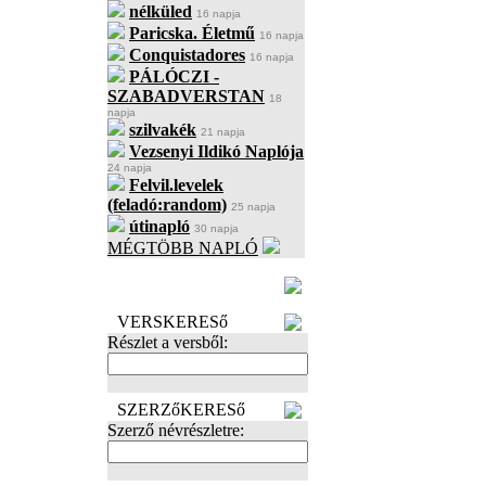
nélküled
16 napja
Paricska. Életmű
16 napja
Conquistadores
16 napja
PÁLÓCZI -
SZABADVERSTAN
18
napja
szilvakék
21 napja
Vezsenyi Ildikó Naplója
24 napja
Felvil.levelek
(feladó:random)
25 napja
útinapló
30 napja
MÉGTÖBB NAPLÓ
BECENÉV
LEFOGLALÁSA
VERSKERESő
Részlet a versből:
SZERZőKERESő
Szerző névrészletre: