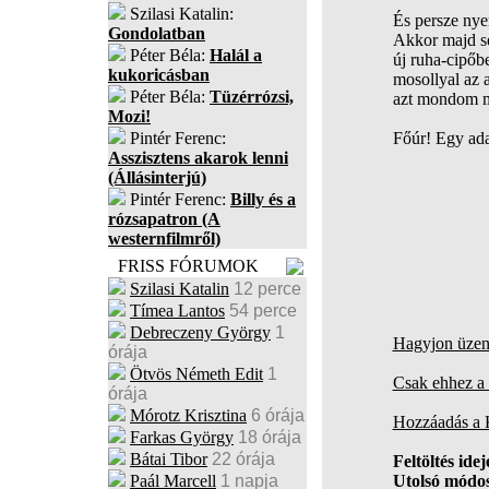
Szilasi Katalin:
És persze nye
Gondolatban
Akkor majd se
Péter Béla:
Halál a
új ruha-cipőbe
kukoricásban
mosollyal az 
Péter Béla:
Tüzérrózsi,
azt mondom m
Mozi!
Pintér Ferenc:
Főúr! Egy ada
Asszisztens akarok lenni
(Állásinterjú)
Pintér Ferenc:
Billy és a
rózsapatron (A
westernfilmről)
FRISS FÓRUMOK
Szilasi Katalin
12 perce
Tímea Lantos
54 perce
Debreczeny György
1
Hagyjon üzene
órája
Ötvös Németh Edit
1
Csak ehhez a 
órája
Mórotz Krisztina
6 órája
Hozzáadás a
Farkas György
18 órája
Bátai Tibor
22 órája
Feltöltés idej
Paál Marcell
1 napja
Utolsó módos