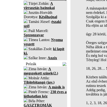
Türjei Zoltán:
A
virrasztás bajnokai
A másnapokról
Jusztin-Horváth
nem érdekel. I
Dorottya:
Későhajnal
Szolgálja ki a
Csak engem ha
Tamási József:
északi
Ha eljön az id
szél
Paál Marcell:
úgy 28 körül,
Szezonzavar
Tímea Lantos:
Nyoma
Öreges szégye
veszett
Néha állok a t
Szakállas Zsolt:
ki lapít
melleimet eme
ki.
És még hol va
Szőke Imre:
Anzix
Tényleg! Hol 
Prózák
18, 26, 28… M
Zima István:
A
megszokott színek(2.)
Közben találta
Molnár Attila:
Az első évbe
Tibitebitangó (jav.)
rutinra tesze
Zima István:
A másik is
Addig pedig, 
Pintér Ferenc:
230 éves a
továbbra is j
láthatatlan kéz
Béla Péter:
1, 2, 3, 18, 26
GASZTROMÁK