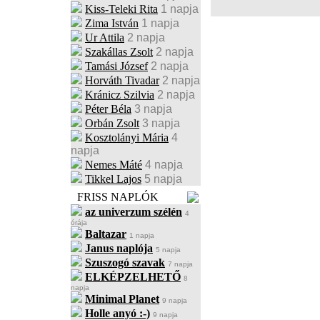
Kiss-Teleki Rita
1 napja
Zima István
1 napja
Ur Attila
2 napja
Szakállas Zsolt
2 napja
Tamási József
2 napja
Horváth Tivadar
2 napja
Kránicz Szilvia
2 napja
Péter Béla
3 napja
Orbán Zsolt
3 napja
Kosztolányi Mária
4
napja
Nemes Máté
4 napja
Tikkel Lajos
5 napja
FRISS NAPLÓK
az univerzum szélén
4
órája
Baltazar
1 napja
Janus naplója
5 napja
Szuszogó szavak
7 napja
ELKÉPZELHETŐ
8
napja
Minimal Planet
9 napja
Holle anyó :-)
9 napja