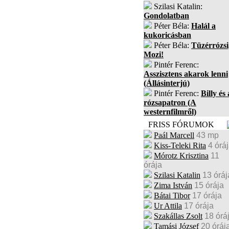
Szilasi Katalin:
Gondolatban
Péter Béla:
Halál a
kukoricásban
Péter Béla:
Tüzérrózsi
Mozi!
Pintér Ferenc:
Asszisztens akarok lenni
(Állásinterjú)
Pintér Ferenc:
Billy és 
rózsapatron (A
westernfilmről)
FRISS FÓRUMOK
Paál Marcell
43 mp
Kiss-Teleki Rita
4 órá
Mórotz Krisztina
11
órája
Szilasi Katalin
13 óráj
Zima István
15 órája
Bátai Tibor
17 órája
Ur Attila
17 órája
Szakállas Zsolt
18 órá
Tamási József
20 óráj