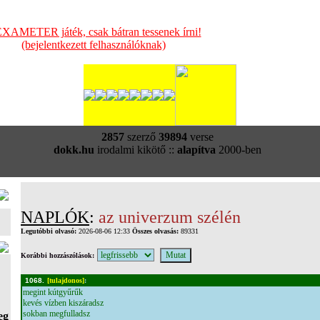
XAMETER játék, csak bátran tessenek írni!
(bejelentkezett felhasználóknak)
2857
szerző
39894
verse
dokk.hu
irodalmi kikötő ::
alapítva
2000-ben
NAPLÓK
:
az univerzum szélén
Legutóbbi olvasó:
2026-08-06 12:33
Összes olvasás:
89331
Korábbi hozzászólások:
1068.
[tulajdonos]
:
megint kútgyűrűk
kevés vízben kiszáradsz
sokban megfulladsz
eg