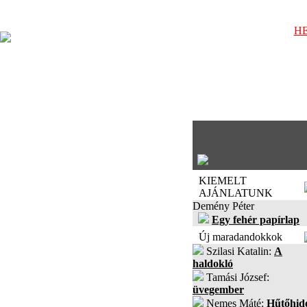
HE
KIEMELT
AJÁNLATUNK
Demény Péter
Egy fehér papírlap
Új maradandokkok
Szilasi Katalin:
A
haldokló
Tamási József:
üvegember
Nemes Máté:
Hűtőhid