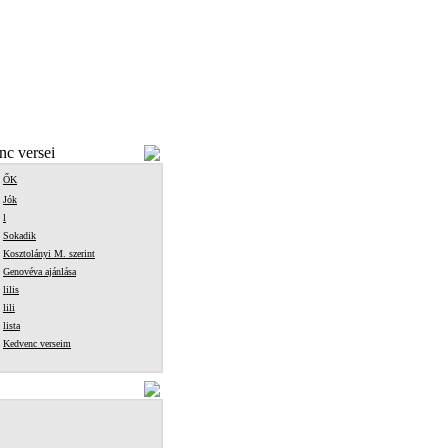
c versei
ŐK
Jók
l
Sokadik
Kosztolányi M. szerint
Genovéva ajánlása
lilis
lili
lista
Kedvenc verseim