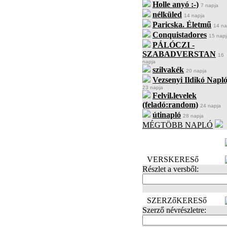
Holle anyó :-)
7 napja
nélküled
14 napja
Paricska. Életmű
14 na
Conquistadores
15 napj
PÁLÓCZI -
SZABADVERSTAN
16
napja
szilvakék
20 napja
Vezsenyi Ildikó Napló
23 napja
Felvil.levelek
(feladó:random)
24 napja
útinapló
28 napja
MÉGTÖBB NAPLÓ
BECENÉV
LEFOGLALÁSA
VERSKERESő
Részlet a versből:
SZERZőKERESő
Szerző névrészletre: