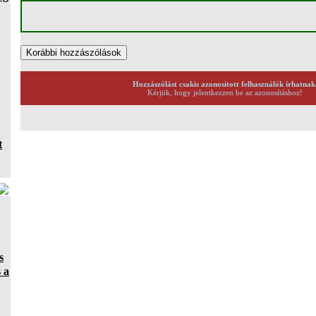
Hozzászólást csakis azonosított felhasználók írhatnak
Kérjük, hogy jelentkezzen be az azonosításhoz!
t
s
 a