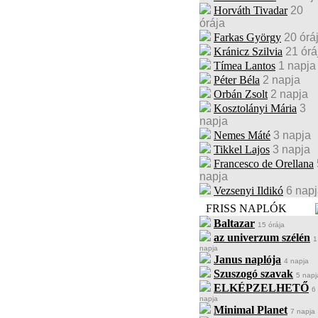
Horváth Tivadar
20
órája
Farkas György
20 órá
Kránicz Szilvia
21 órá
Tímea Lantos
1 napja
Péter Béla
2 napja
Orbán Zsolt
2 napja
Kosztolányi Mária
3
napja
Nemes Máté
3 napja
Tikkel Lajos
3 napja
Francesco de Orellana
napja
Vezsenyi Ildikó
6 nap
FRISS NAPLÓK
Baltazar
15 órája
az univerzum szélén
1
napja
Janus naplója
4 napja
Szuszogó szavak
5 napj
ELKÉPZELHETŐ
6
napja
Minimal Planet
7 napja