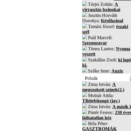
Türjei Zoltán:
A
virrasztás bajnokai
Jusztin-Horváth
Dorottya:
Későhajnal
Tamási József:
északi
szél
Paál Marcell:
Szezonzavar
Tímea Lantos:
Nyoma
veszett
Szakállas Zsolt:
ki lapí
ki.
Szőke Imre:
Anzix
Prózák
Zima István:
A
megszokott színek(2.)
Molnár Attila:
Tibitebitangó (jav.)
Zima István:
A másik i
Pintér Ferenc:
230 éves
láthatatlan kéz
Béla Péter:
GASZTROMÁK