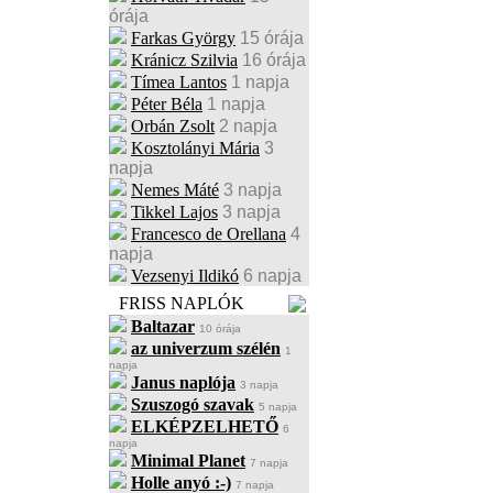
órája
Farkas György
15 órája
Kránicz Szilvia
16 órája
Tímea Lantos
1 napja
Péter Béla
1 napja
Orbán Zsolt
2 napja
Kosztolányi Mária
3
napja
Nemes Máté
3 napja
Tikkel Lajos
3 napja
Francesco de Orellana
4
napja
Vezsenyi Ildikó
6 napja
FRISS NAPLÓK
Baltazar
10 órája
az univerzum szélén
1
napja
Janus naplója
3 napja
Szuszogó szavak
5 napja
ELKÉPZELHETŐ
6
napja
Minimal Planet
7 napja
Holle anyó :-)
7 napja