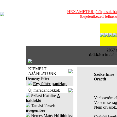
HEXAMETER játék, csak bátra
(bejelentkezett felhas
2857
s
dokk.hu
irodalm
KIEMELT
AJÁNLATUNK
Szőke Imre
Demény Péter
Öregút
Egy fehér papírlap
Új maradandokkok
Szilasi Katalin:
A
Varázserőm el
haldokló
Versem se ra
Tamási József:
Nem olvasok,
üvegember
Nemes Máté:
Hűtőhideg
Gyűrött keré