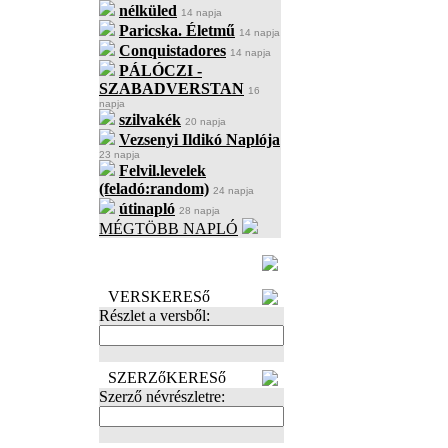
nélküled
14 napja
Paricska. Életmű
14 napja
Conquistadores
14 napja
PÁLÓCZI -
SZABADVERSTAN
16
napja
szilvakék
20 napja
Vezsenyi Ildikó Naplója
23 napja
Felvil.levelek
(feladó:random)
24 napja
útinapló
28 napja
MÉGTÖBB NAPLÓ
BECENÉV
LEFOGLALÁSA
VERSKERESő
Részlet a versből:
SZERZőKERESő
Szerző névrészletre: