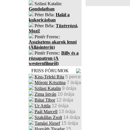
Szilasi Katalin:
Gondolatban
Péter Béla:
Halál a
kukoricásban
Péter Béla:
Tüzérrózsi,
Mozi!
Pintér Ferenc:
Asszisztens akarok lenni
(Állásinterjú)
Pintér Ferenc:
Billy és a
rózsapatron (A
westernfilmről)
FRISS FÓRUMOK
Kiss-Teleki Rita
5 perce
Mórotz Krisztina
7 órája
Szilasi Katalin
9 órája
Zima István
10 órája
Bátai Tibor
12 órája
Ur Attila
12 órája
Paál Marcell
13 órája
Szakállas Zsolt
14 órája
Tamási József
15 órája
Horváth Tivadar
15