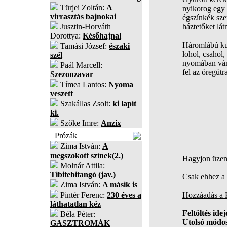
Türjei Zoltán:
A
nyikorog egy 
virrasztás bajnokai
égszínkék sz
Jusztin-Horváth
háztetőket látn
Dorottya:
Későhajnal
Háromlábú ku
Tamási József:
északi
lohol, csahol,
szél
nyomában vá
Paál Marcell:
fel az öregútra
Szezonzavar
Tímea Lantos:
Nyoma
veszett
Szakállas Zsolt:
ki lapít
ki.
Szőke Imre:
Anzix
Prózák
Zima István:
A
megszokott színek(2.)
Hagyjon üzene
Molnár Attila:
Tibitebitangó (jav.)
Csak ehhez a 
Zima István:
A másik is
Pintér Ferenc:
230 éves a
Hozzáadás a
láthatatlan kéz
Feltöltés idej
Béla Péter:
Utolsó módos
GASZTROMÁK