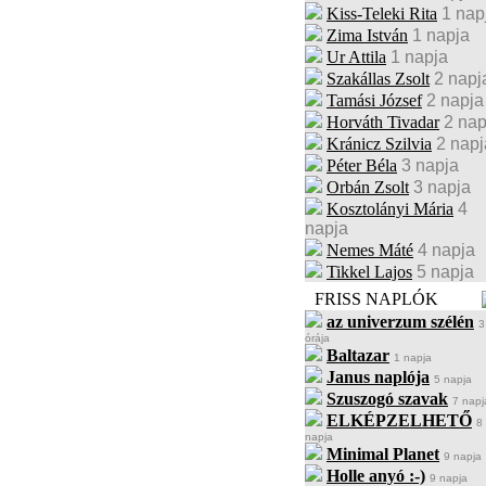
Kiss-Teleki Rita
1 nap
Zima István
1 napja
Ur Attila
1 napja
Szakállas Zsolt
2 napj
Tamási József
2 napja
Horváth Tivadar
2 nap
Kránicz Szilvia
2 napj
Péter Béla
3 napja
Orbán Zsolt
3 napja
Kosztolányi Mária
4
napja
Nemes Máté
4 napja
Tikkel Lajos
5 napja
FRISS NAPLÓK
az univerzum szélén
3
órája
Baltazar
1 napja
Janus naplója
5 napja
Szuszogó szavak
7 napj
ELKÉPZELHETŐ
8
napja
Minimal Planet
9 napja
Holle anyó :-)
9 napja