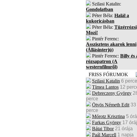
Szilasi Katalin:
Gondolatban
Péter Béla:
Halál a
kukoricásban
Péter Béla:
Tüzérrózsi
Mozi!
Pintér Ferenc:
Asszisztens akarok lenni
(Állásinterjú)
Pintér Ferenc:
Billy és 
rózsapatron (A
westernfilmről)
FRISS FÓRUMOK
Szilasi Katalin
6 perc
Tímea Lantos
12 perc
Debreczeny György
2
perce
Ötvös Németh Edit
33
perce
Mórotz Krisztina
5 órá
Farkas György
17 órá
Bátai Tibor
21 órája
Paál Marcell
1 napja