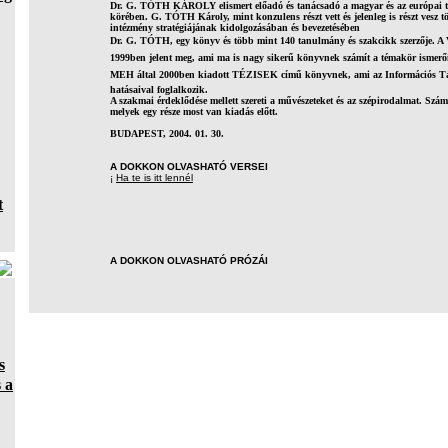
Dr. G. TÓTH KÁROLY elismert előadó és tanácsadó a magyar és az európai tá
körében. G. TÓTH Károly, mint konzulens részt vett és jelenleg is részt vesz tö
intézmény stratégiájának kidolgozásában és bevezetésében
Dr. G. TÓTH, egy könyv és több mint 140 tanulmány és szakcikk szerzője. A 
1999ben jelent meg, ami ma is nagy sikerű könyvnek számít a témakör ismerő
MEH által 2000ben kiadott TÉZISEK című könyvnek, ami az Információs T
hatásaival foglalkozik.
A szakmai érdeklődése mellett szereti a művészeteket és az szépirodalmat. Számos
melyek egy része most van kiadás előtt.
BUDAPEST, 2004. 01. 30.
A DOKKON OLVASHATÓ VERSEI
¡
Ha te is itt lennél
t
A DOKKON OLVASHATÓ PRÓZÁI
s
 a