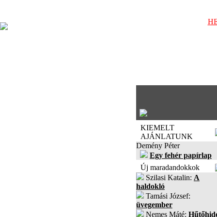
HE
KIEMELT
AJÁNLATUNK
Demény Péter
Egy fehér papírlap
Új maradandokkok
Szilasi Katalin:
A
haldokló
Tamási József:
üvegember
Nemes Máté:
Hűtőhid