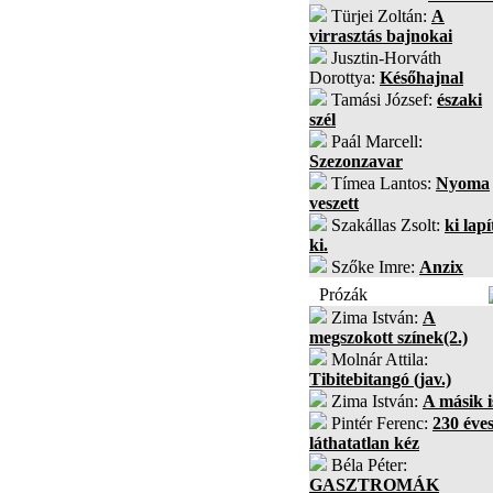
Türjei Zoltán:
A
virrasztás bajnokai
Jusztin-Horváth
Dorottya:
Későhajnal
Tamási József:
északi
szél
Paál Marcell:
Szezonzavar
Tímea Lantos:
Nyoma
veszett
Szakállas Zsolt:
ki lapí
ki.
Szőke Imre:
Anzix
Prózák
Zima István:
A
megszokott színek(2.)
Molnár Attila:
Tibitebitangó (jav.)
Zima István:
A másik i
Pintér Ferenc:
230 éves
láthatatlan kéz
Béla Péter:
GASZTROMÁK