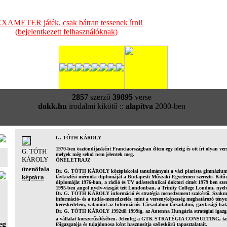
XAMETER játék, csak bátran tessenek írni!
(bejelentkezett felhasználóknak)
2857
szerző
39895
verse
dokk.hu
irodalmi kikötő ::
alapítva
2000-ben
G. TÓTH KÁROLY
1970-ben ösztöndíjasként Franciaországban éltem egy ideig és ott írt olyan ve
G. TÓTH
melyek még sehol nem jelentek meg.
KÁROLY
ÖNÉLETRAJZ
üzenőfala
Dr. G. TÓTH KÁROLY középiskolai tanulmányait a váci piarista gimnáziumb
képtára
távközlési mérnöki diplomáját a Budapesti Műszaki Egyetemen szerezte. Kitű
diplomáját 1976-ban, a rádió és TV adástechnikai doktori címét 1979 ben szer
1995-ben angol nyelv-vizsgát tett Londonban, a Trinity College London, nyel
Dr. G. TÓTH KÁROLY információ és stratégia menedzsment szakértő. Szakmai
információ- és a tudás-menedzselés, mint a versenyképesség meghatározó tényez
kereskedelem, valamint az Információs Társadalom társadalmi, gazdasági hatá
Dr. G. TÓTH KÁROLY 1992től 1999ig. az Antenna Hungária stratégiai igazgató
a vállalat korszerűsítésében. Jelenleg a GTK STRATÉGIA CONSULTING, tan
eg
főigazgatója és tulajdonosa ként hasznosítja széleskörű tapasztalatait.