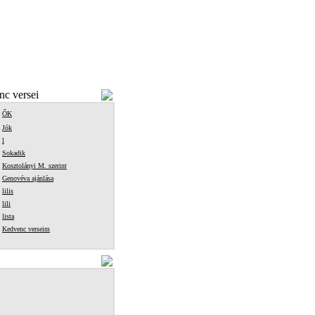
c versei
ŐK
Jók
l
Sokadik
Kosztolányi M. szerint
Genovéva ajánlása
lilis
lili
lista
Kedvenc verseim