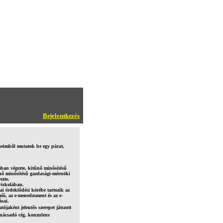
Bejelentkezés
rseimből mutatok be egy párat,
an végezte, kitűnő minősítésű
nő minősítésű gazdasági-mérnöki
ezte.
viskolában.
 érdeklődési körébe tartozik az
ői, az e-menedzsment és az e-
sai.
jaként jelentős szerepet játszott
ácsadó cég, konzulens