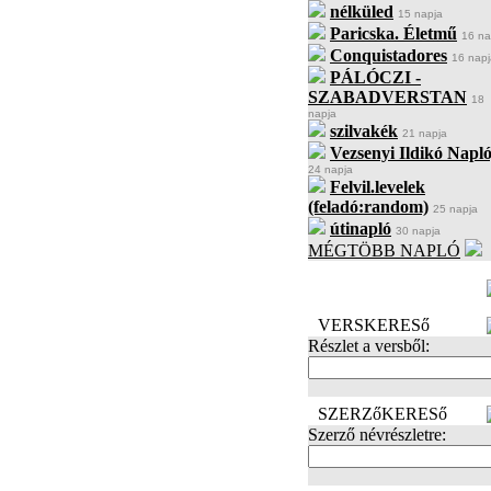
nélküled
15 napja
Paricska. Életmű
16 na
Conquistadores
16 napj
PÁLÓCZI -
SZABADVERSTAN
18
napja
szilvakék
21 napja
Vezsenyi Ildikó Napló
24 napja
Felvil.levelek
(feladó:random)
25 napja
útinapló
30 napja
MÉGTÖBB NAPLÓ
BECENÉV
LEFOGLALÁSA
VERSKERESő
Részlet a versből:
SZERZőKERESő
Szerző névrészletre: