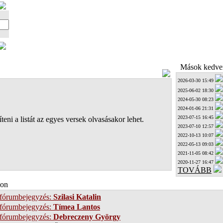
Mások kedven
2026-03-30 15:49
2025-06-02 18:30
2024-05-30 08:23
2024-01-06 21:31
2023-07-15 16:45
teni a listát az egyes versek olvasásakor lehet.
2023-07-10 12:57
2022-10-13 10:07
2022-05-13 09:03
2021-11-05 08:42
2020-11-27 16:47
TOVÁBB
on
 fórumbejegyzés:
Szilasi Katalin
 fórumbejegyzés:
Tímea Lantos
 fórumbejegyzés:
Debreczeny György