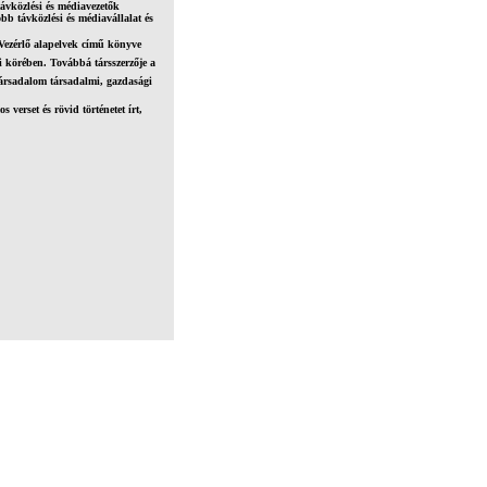
vközlési és médiavezetők
bb távközlési és médiavállalat és
Vezérlő alapelvek című könyve
i körében. Továbbá társszerzője a
ársadalom társadalmi, gazdasági
 verset és rövid történetet írt,