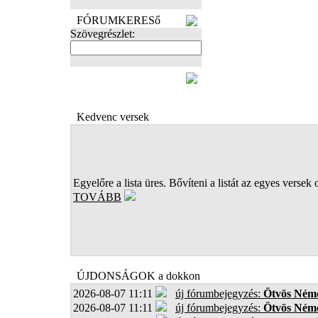
FÓRUMKERESő
Szövegrészlet:
FOTÓK
Kedvenc versek
Egyelőre a lista üres. Bővíteni a listát az egyes versek 
TOVÁBB
ÚJDONSÁGOK a dokkon
2026-08-07 11:11
új fórumbejegyzés:
Ötvös Néme
2026-08-07 11:11
új fórumbejegyzés:
Ötvös Néme