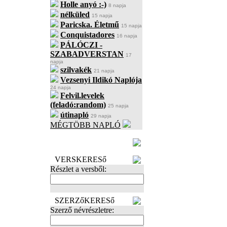
Holle anyó :-)
8 napja
nélküled
15 napja
Paricska. Életmű
15 napja
Conquistadores
16 napja
PÁLÓCZI -
SZABADVERSTAN
17
napja
szilvakék
21 napja
Vezsenyi Ildikó Naplója
24 napja
Felvil.levelek
(feladó:random)
25 napja
útinapló
29 napja
MÉGTÖBB NAPLÓ
BECENÉV
LEFOGLALÁSA
VERSKERESő
Részlet a versből:
SZERZőKERESő
Szerző névrészletre: