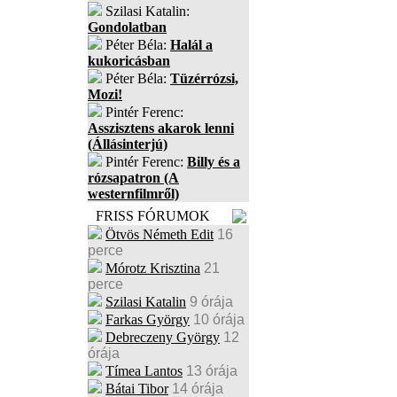
Szilasi Katalin:
Gondolatban
Péter Béla:
Halál a
kukoricásban
Péter Béla:
Tüzérrózsi,
Mozi!
Pintér Ferenc:
Asszisztens akarok lenni
(Állásinterjú)
Pintér Ferenc:
Billy és a
rózsapatron (A
westernfilmről)
FRISS FÓRUMOK
Ötvös Németh Edit
16
perce
Mórotz Krisztina
21
perce
Szilasi Katalin
9 órája
Farkas György
10 órája
Debreczeny György
12
órája
Tímea Lantos
13 órája
Bátai Tibor
14 órája