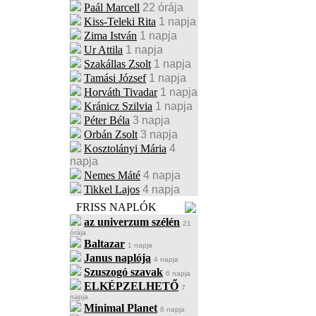
Paál Marcell
22 órája
Kiss-Teleki Rita
1 napja
Zima István
1 napja
Ur Attila
1 napja
Szakállas Zsolt
1 napja
Tamási József
1 napja
Horváth Tivadar
1 napja
Kránicz Szilvia
1 napja
Péter Béla
3 napja
Orbán Zsolt
3 napja
Kosztolányi Mária
4
napja
Nemes Máté
4 napja
Tikkel Lajos
4 napja
FRISS NAPLÓK
az univerzum szélén
21
órája
Baltazar
1 napja
Janus naplója
4 napja
Szuszogó szavak
6 napja
ELKÉPZELHETŐ
7
napja
Minimal Planet
8 napja