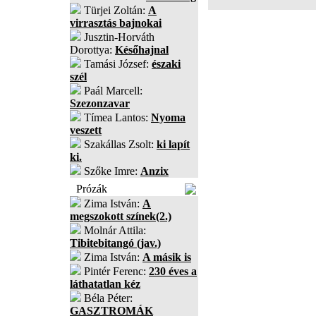
Türjei Zoltán:
A
virrasztás bajnokai
Jusztin-Horváth
Dorottya:
Későhajnal
Tamási József:
északi
szél
Paál Marcell:
Szezonzavar
Tímea Lantos:
Nyoma
veszett
Szakállas Zsolt:
ki lapít
ki.
Szőke Imre:
Anzix
Prózák
Zima István:
A
megszokott színek(2.)
Molnár Attila:
Tibitebitangó (jav.)
Zima István:
A másik is
Pintér Ferenc:
230 éves a
láthatatlan kéz
Béla Péter:
GASZTROMÁK