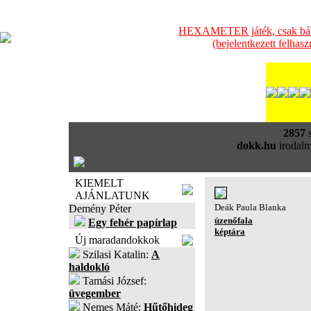
HEXAMETER játék, csak bátra
(bejelentkezett felhas
2857
s
dokk.hu
irodalm
KIEMELT
AJÁNLATUNK
Deák Paula Blanka
Demény Péter
üzenőfala
Egy fehér papírlap
képtára
Új maradandokkok
Szilasi Katalin:
A
haldokló
Tamási József:
üvegember
Nemes Máté:
Hűtőhideg