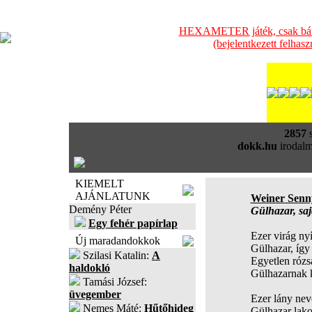
HEXAMETER játék, csak bátra
(bejelentkezett felhas
2857
s
dokk.hu
irodalm
KIEMELT
AJÁNLATUNK
Weiner Senn
Demény Péter
Gülhazar, saj
Egy fehér papírlap
Ezer virág ny
Új maradandokkok
Gülhazar, így
Szilasi Katalin:
A
Egyetlen rózs
haldokló
Gülhazarnak 
Tamási József:
üvegember
Ezer lány nev
Nemes Máté:
Hűtőhideg
Gülhazar lak