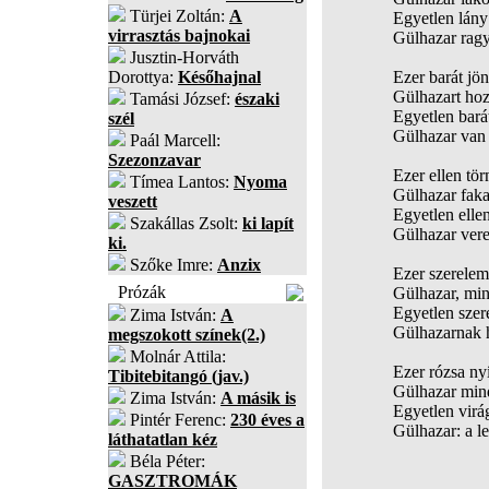
Türjei Zoltán:
A
Egyetlen lán
virrasztás bajnokai
Gülhazar ragy
Jusztin-Horváth
Dorottya:
Későhajnal
Ezer barát jö
Gülhazart hoz
Tamási József:
északi
Egyetlen bará
szél
Gülhazar van a
Paál Marcell:
Szezonzavar
Ezer ellen tö
Tímea Lantos:
Nyoma
Gülhazar fak
veszett
Egyetlen elle
Szakállas Zsolt:
ki lapít
Gülhazar vere
ki.
Szőke Imre:
Anzix
Ezer szerelem
Prózák
Gülhazar, min
Egyetlen szer
Zima István:
A
Gülhazarnak h
megszokott színek(2.)
Molnár Attila:
Ezer rózsa nyí
Tibitebitangó (jav.)
Gülhazar mind
Zima István:
A másik is
Egyetlen virág
Pintér Ferenc:
230 éves a
Gülhazar: a 
láthatatlan kéz
Béla Péter:
GASZTROMÁK