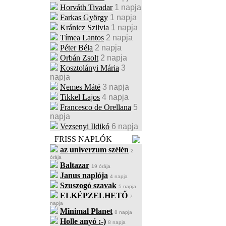
Horváth Tivadar
1 napja
Farkas György
1 napja
Kránicz Szilvia
1 napja
Tímea Lantos
2 napja
Péter Béla
2 napja
Orbán Zsolt
2 napja
Kosztolányi Mária
3
napja
Nemes Máté
3 napja
Tikkel Lajos
4 napja
Francesco de Orellana
5
napja
Vezsenyi Ildikó
6 napja
FRISS NAPLÓK
az univerzum szélén
2
órája
Baltazar
19 órája
Janus naplója
4 napja
Szuszogó szavak
5 napja
ELKÉPZELHETŐ
7
napja
Minimal Planet
8 napja
Holle anyó :-)
8 napja