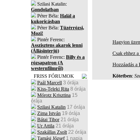
Szilasi Katalin:
Gondolatban
Péter Béla:
Halál a
kukoricásban
Péter Béla:
Tüzérrózsi,
Mozi!
Pintér Ferenc:
Hagyjon üzene
Asszisztens akarok lenni
(Állásinterjú)
Csak ehhez a 
Pintér Ferenc:
Billy és a
rózsapatron (A
Hozzáadás a
westernfilmről)
Kötetben
:
Sz
FRISS FÓRUMOK
Paál Marcell
3 órája
Kiss-Teleki Rita
8 órája
Mórotz Krisztina
15
órája
Szilasi Katalin
17 órája
Zima István
19 órája
Bátai Tibor
21 órája
Ur Attila
21 órája
Szakállas Zsolt
22 órája
Tamási József
1 napja