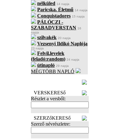
nélküled
14 napja
Paricska. Életmű
14 napja
Conquistadores
15 napja
PÁLÓCZI -
SZABADVERSTAN
16
napja
szilvakék
20 napja
Vezsenyi Ildikó Naplója
23 napja
Felvil.levelek
(feladó:random)
24 napja
útinapló
29 napja
MÉGTÖBB NAPLÓ
BECENÉV
LEFOGLALÁSA
VERSKERESő
Részlet a versből:
SZERZőKERESő
Szerző névrészletre: