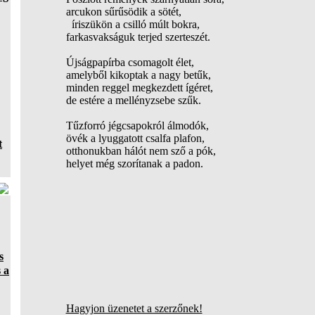
arcukon sűrűsödik a sötét,
íriszükön a csilló múlt bokra,
farkasvakságuk terjed szerteszét.
Újságpapírba csomagolt élet,
amelyből kikoptak a nagy betűk,
minden reggel megkezdett ígéret,
de estére a mellényzsebe szűk.
Tűzforró jégcsapokról álmodók,
övék a lyuggatott csalfa plafon,
t
otthonukban hálót nem sző a pók,
helyet még szorítanak a padon.
s
 a
Hagyjon üzenetet a szerzőnek!