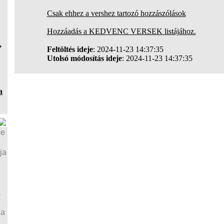
Csak ehhez a vershez tartozó hozzászólások
Hozzáadás a KEDVENC VERSEK listájához.
,
Feltöltés ideje
: 2024-11-23 14:37:35
Utolsó módosítás ideje
: 2024-11-23 14:37:35
a
ce
ja
a
ja
a