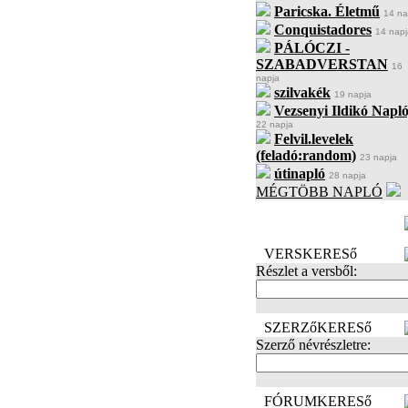
Paricska. Életmű
14 na
Conquistadores
14 napj
PÁLÓCZI -
SZABADVERSTAN
16
napja
szilvakék
19 napja
Vezsenyi Ildikó Napló
22 napja
Felvil.levelek
(feladó:random)
23 napja
útinapló
28 napja
MÉGTÖBB NAPLÓ
BECENÉV
LEFOGLALÁSA
VERSKERESő
Részlet a versből:
SZERZőKERESő
Szerző névrészletre:
FÓRUMKERESő