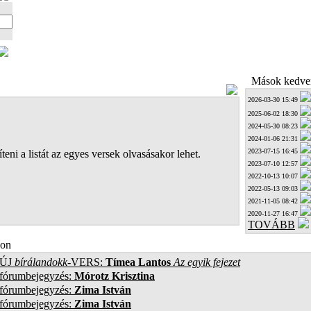
Mások kedven
2026-03-30 15:49
2025-06-02 18:30
2024-05-30 08:23
2024-01-06 21:31
2023-07-15 16:45
teni a listát az egyes versek olvasásakor lehet.
2023-07-10 12:57
2022-10-13 10:07
2022-05-13 09:03
2021-11-05 08:42
2020-11-27 16:47
TOVÁBB
on
ÚJ
bírálandokk
-VERS:
Tímea Lantos
Az egyik fejezet
 fórumbejegyzés:
Mórotz Krisztina
 fórumbejegyzés:
Zima István
 fórumbejegyzés:
Zima István