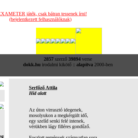
XAMETER játék, csak bátran tessenek írni!
(bejelentkezett felhasználóknak)
2857
szerző
39894
verse
dokk.hu
irodalmi kikötő ::
alapítva
2000-ben
Serfőző Attila
Híd alatt
Az úton virrasztó idegenek,
mosolyukon a megkérgült idő,
egy szelíd senki felé intenek,
vérükben lágy filléres gondűző.
eg
Foszlott remények szárnyatlan sora,