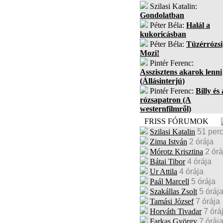
Szilasi Katalin:
Gondolatban
Péter Béla:
Halál a
kukoricásban
Péter Béla:
Tüzérrózsi
Mozi!
Pintér Ferenc:
Asszisztens akarok lenni
(Állásinterjú)
Pintér Ferenc:
Billy és 
rózsapatron (A
westernfilmről)
FRISS FÓRUMOK
Szilasi Katalin
51 per
Zima István
2 órája
Mórotz Krisztina
2 órá
Bátai Tibor
4 órája
Ur Attila
4 órája
Paál Marcell
5 órája
Szakállas Zsolt
5 óráj
Tamási József
7 órája
Horváth Tivadar
7 órá
Farkas György
7 óráj