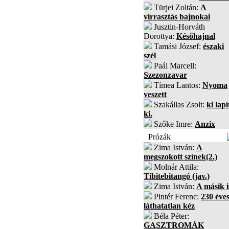
Türjei Zoltán:
A
virrasztás bajnokai
Jusztin-Horváth
Dorottya:
Későhajnal
Tamási József:
északi
szél
Paál Marcell:
Szezonzavar
Tímea Lantos:
Nyoma
veszett
Szakállas Zsolt:
ki lapí
ki.
Szőke Imre:
Anzix
Prózák
Zima István:
A
megszokott színek(2.)
Molnár Attila:
Tibitebitangó (jav.)
Zima István:
A másik i
Pintér Ferenc:
230 éves
láthatatlan kéz
Béla Péter:
GASZTROMÁK