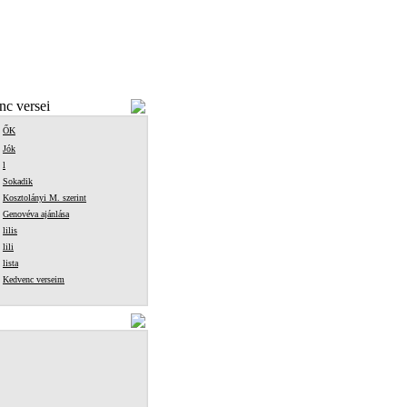
c versei
ŐK
Jók
l
Sokadik
Kosztolányi M. szerint
Genovéva ajánlása
lilis
lili
lista
Kedvenc verseim