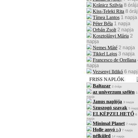
Kránicz Szilvia
8 óráj
Kiss-Teleki Rita
8 órá
Tímea Lantos
1 napja
Péter Béla
1 napja
Orbán Zsolt
2 napja
Kosztolányi Mária
2
napja
Nemes Máté
2 napja
Tikkel Lajos
3 napja
Francesco de Orellana
napja
Vezsenyi Ildikó
6 nap
FRISS NAPLÓK
Baltazar
2 órája
az univerzum szélén
1
napja
Janus naplója
3 napja
Szuszogó szavak
5 napj
ELKÉPZELHETŐ
6
napja
Minimal Planet
7 napja
Holle anyó :-)
7 napja
nélküled
14 napja