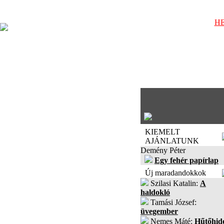
HE
KIEMELT
AJÁNLATUNK
Demény Péter
Egy fehér papírlap
Új maradandokkok
Szilasi Katalin:
A
haldokló
Tamási József:
üvegember
Nemes Máté:
Hűtőhid