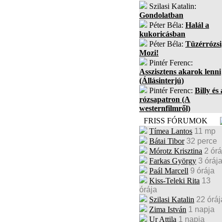
Szilasi Katalin:
Gondolatban
Péter Béla:
Halál a
kukoricásban
Péter Béla:
Tüzérrózsi
Mozi!
Pintér Ferenc:
Asszisztens akarok lenni
(Állásinterjú)
Pintér Ferenc:
Billy és 
rózsapatron (A
westernfilmről)
FRISS FÓRUMOK
Tímea Lantos
11 mp
Bátai Tibor
32 perce
Mórotz Krisztina
2 órá
Farkas György
3 óráj
Paál Marcell
9 órája
Kiss-Teleki Rita
13
órája
Szilasi Katalin
22 óráj
Zima István
1 napja
Ur Attila
1 napja