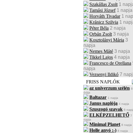
Szakállas Zsolt
1 napj
Tamási József
1 napja
Horváth Tivadar
1 nap
Kránicz Szilvia
1 napj
Péter Béla
2 napja
Orbán Zsolt
3 napja
Kosztolányi Mária
3
napja
Nemes Máté
3 napja
Tikkel Lajos
4 napja
Francesco de Orellana
napja
Vezsenyi Ildikó
7 nap
FRISS NAPLÓK
az univerzum szélén
8
órája
Baltazar
1 napja
Janus naplója
4 napja
Szuszogó szavak
6 napj
ELKÉPZELHETŐ
7
napja
Minimal Planet
8 napja
Holle anyó :-)
8 napja