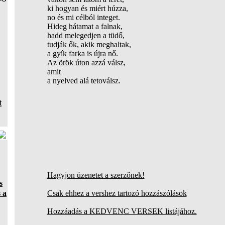
ki hogyan és miért húzza,
no és mi célból integet.
Hideg hátamat a falnak,
hadd melegedjen a tüdő,
tudják ők, akik meghaltak,
a gyík farka is újra nő.
Az örök úton azzá válsz,
amit
a nyelved alá tetoválsz.
t
Hagyjon üzenetet a szerzőnek!
s
 a
Csak ehhez a vershez tartozó hozzászólások
Hozzáadás a KEDVENC VERSEK listájához.