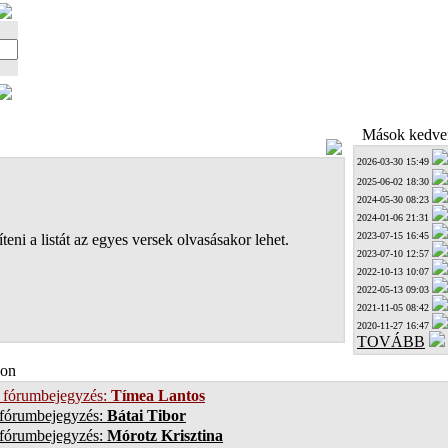
Mások kedven
2026-03-30 15:49
2025-06-02 18:30
2024-05-30 08:23
2024-01-06 21:31
2023-07-15 16:45
teni a listát az egyes versek olvasásakor lehet.
2023-07-10 12:57
2022-10-13 10:07
2022-05-13 09:03
2021-11-05 08:42
2020-11-27 16:47
TOVÁBB
on
 fórumbejegyzés:
Tímea Lantos
 fórumbejegyzés:
Bátai Tibor
 fórumbejegyzés:
Mórotz Krisztina