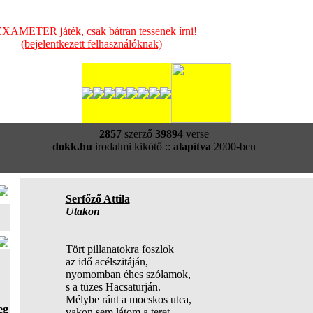
XAMETER játék, csak bátran tessenek írni!
(bejelentkezett felhasználóknak)
2857
szerző
39894
verse
dokk.hu
irodalmi kikötő ::
alapítva
2000-ben
Serfőző Attila
Utakon
Tört pillanatokra foszlok
az idő acélszitáján,
nyomomban éhes szólamok,
s a tüzes Hacsaturján.
Mélybe ránt a mocskos utca,
eg
vakon sem látom a teret,