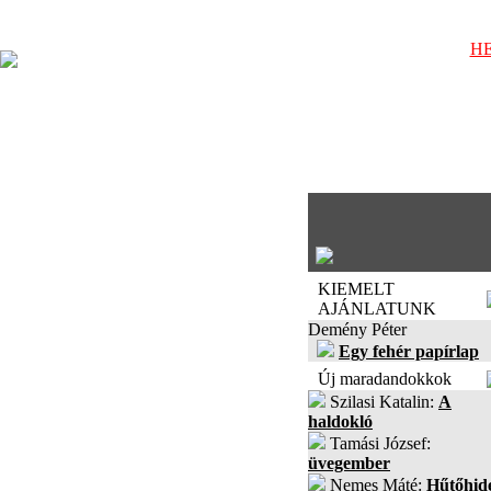
HE
KIEMELT
AJÁNLATUNK
Demény Péter
Egy fehér papírlap
Új maradandokkok
Szilasi Katalin:
A
haldokló
Tamási József:
üvegember
Nemes Máté:
Hűtőhid