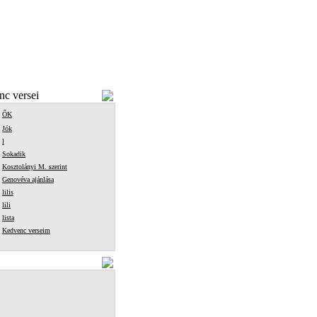
c versei
ŐK
Jók
l
Sokadik
Kosztolányi M. szerint
Genovéva ajánlása
lilis
lili
lista
Kedvenc verseim