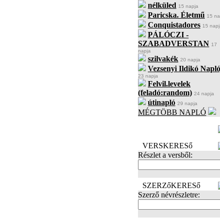
nélküled
15 napja
Paricska. Életmű
15 na
Conquistadores
15 napj
PÁLÓCZI -
SZABADVERSTAN
17
napja
szilvakék
20 napja
Vezsenyi Ildikó Napló
23 napja
Felvil.levelek
(feladó:random)
24 napja
útinapló
29 napja
MÉGTÖBB NAPLÓ
BECENÉV
LEFOGLALÁSA
VERSKERESő
Részlet a versből:
SZERZőKERESő
Szerző névrészletre: