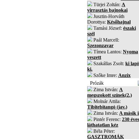
Türjei Zoltán:
A
virrasztás bajnokai
Jusztin-Horváth
Dorottya:
Későhajnal
Tamási József:
északi
szél
Paál Marcell:
Szezonzavar
Tímea Lantos:
Nyoma
veszett
Szakállas Zsolt:
ki lapí
ki.
Szőke Imre:
Anzix
Prózák
Zima István:
A
megszokott színek(2.)
Molnár Attila:
Tibitebitangó (jav.)
Zima István:
A másik i
Pintér Ferenc:
230 éves
láthatatlan kéz
Béla Péter:
GASZTROMÁK