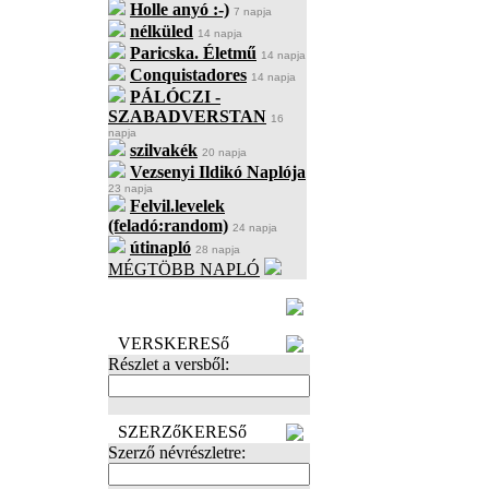
Holle anyó :-)
7 napja
nélküled
14 napja
Paricska. Életmű
14 napja
Conquistadores
14 napja
PÁLÓCZI -
SZABADVERSTAN
16
napja
szilvakék
20 napja
Vezsenyi Ildikó Naplója
23 napja
Felvil.levelek
(feladó:random)
24 napja
útinapló
28 napja
MÉGTÖBB NAPLÓ
BECENÉV
LEFOGLALÁSA
VERSKERESő
Részlet a versből:
SZERZőKERESő
Szerző névrészletre: