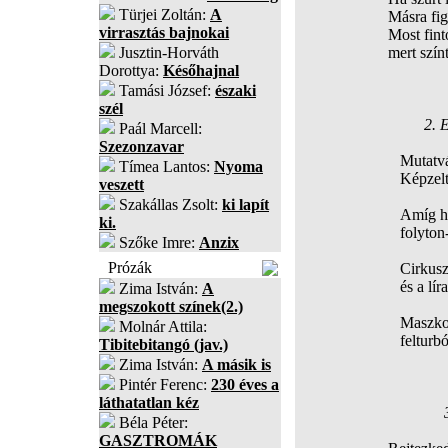
Türjei Zoltán:
A
Másra figyel
virrasztás bajnokai
Most fintor
Jusztin-Horváth
mert színt va
Dorottya:
Későhajnal
Tamási József:
északi
szél
2. 
Paál Marcell:
Szezonzavar
Mutatványo
Tímea Lantos:
Nyoma
Képzelt hős
veszett
Szakállas Zsolt:
ki lapít
Amíg hiszi
ki.
folyton-fol
Szőke Imre:
Anzix
Prózák
Cirkuszol h
és a líra m
Zima István:
A
megszokott színek(2.)
Maszkok nél
Molnár Attila:
felturbózv
Tibitebitangó (jav.)
Zima István:
A másik is
Pintér Ferenc:
230 éves a
láthatatlan kéz
Béla Péter:
GASZTROMÁK