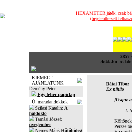
HEXAMETER játék, csak bátra
(bejelentkezett felhas
2857
s
dokk.hu
irodalm
KIEMELT
AJÁNLATUNK
Bátai Tibor
Demény Péter
Ex nihilo
Egy fehér papírlap
[Usque a
Új maradandokkok
Szilasi Katalin:
A
1. S
haldokló
Tamási József:
Költőnek tud
üvegember
Persze tüské
Nemes Máté:
Hűtőhideg
Ha szúrt is: