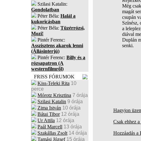
Rejtezkedve
Szilasi Katalin:
Még csak ne
Gondolatban
magát sem á
Péter Béla:
Halál a
csupán valam
kukoricásban
Színész, de 
Péter Béla:
Tüzérrózsi,
a lelepleződ
Mozi!
diával ment
Pintér Ferenc:
Duplán megvá
Asszisztens akarok lenni
senki.
(Állásinterjú)
Pintér Ferenc:
Billy és a
rózsapatron (A
westernfilmről)
FRISS FÓRUMOK
Kiss-Teleki Rita
10
perce
Mórotz Krisztina
7 órája
Szilasi Katalin
9 órája
Zima István
10 órája
Hagyjon üzene
Bátai Tibor
12 órája
Ur Attila
12 órája
Csak ehhez a 
Paál Marcell
13 órája
Szakállas Zsolt
14 órája
Hozzáadás a
Tamási József
15 órája