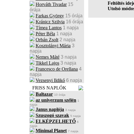
Feltöltés idej
Horváth Tivadar
15
Utolsó módos
órája
Farkas György
15 órája
Kránicz Szilvia
16 órája
Tímea Lantos
1 napja
Péter Béla
1 napja
Orbán Zsolt
2 napja
Kosztolányi Mária
3
napja
Nemes Máté
3 napja
Tikkel Lajos
3 napja
Francesco de Orellana
4
napja
Vezsenyi Ildikó
6 napja
FRISS NAPLÓK
Baltazar
10 órája
az univerzum szélén
1
napja
Janus naplója
3 napja
Szuszogó szavak
5 napja
ELKÉPZELHETŐ
6
napja
Minimal Planet
7 napja