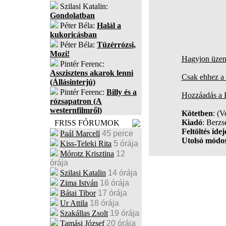
Szilasi Katalin:
Gondolatban
Péter Béla:
Halál a
kukoricásban
Péter Béla:
Tüzérrózsi,
Mozi!
Hagyjon üzene
Pintér Ferenc:
Asszisztens akarok lenni
Csak ehhez a 
(Állásinterjú)
Pintér Ferenc:
Billy és a
Hozzáadás a
rózsapatron (A
westernfilmről)
Kötetben
:
(V
Kiadó
: Berz
FRISS FÓRUMOK
Feltöltés idej
Paál Marcell
45 perce
Utolsó módos
Kiss-Teleki Rita
5 órája
Mórotz Krisztina
12
órája
Szilasi Katalin
14 órája
Zima István
16 órája
Bátai Tibor
17 órája
Ur Attila
18 órája
Szakállas Zsolt
19 órája
Tamási József
20 órája