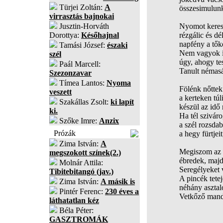
Türjei Zoltán:
A
összesimulunk
virrasztás bajnokai
Jusztin-Horváth
Nyomot keres
Dorottya:
Későhajnal
rézgálic és dé
napfény a tők
Tamási József:
északi
Nem vagyok id
szél
úgy, ahogy te
Paál Marcell:
Tanult némasá
Szezonzavar
Tímea Lantos:
Nyoma
Fölénk nőttek 
veszett
a kerteken túl
Szakállas Zsolt:
ki lapít
készül az idő 
ki.
Ha tél szivár
Szőke Imre:
Anzix
a szél rozsdab
Prózák
a hegy fürtjei
Zima István:
A
Megiszom az é
megszokott színek(2.)
ébredek, majd
Molnár Attila:
Seregélyeket 
Tibitebitangó (jav.)
A pincék tete
Zima István:
A másik is
néhány asztal
Pintér Ferenc:
230 éves a
Vetkőző mandu
láthatatlan kéz
Béla Péter:
GASZTROMÁK