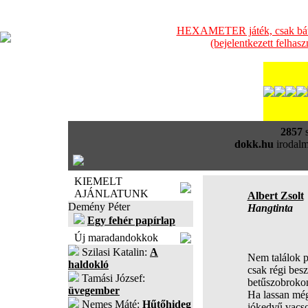
HEXAMETER játék, csak bátra
(bejelentkezett felhas
2857
s
dokk.hu
irodalm
KIEMELT
AJÁNLATUNK
Albert Zsolt
Demény Péter
Hangtinta
Egy fehér papírlap
Új maradandokkok
Szilasi Katalin:
A
Nem találok po
haldokló
csak régi besz
Tamási József:
betűszobrokon
üvegember
Ha lassan még
Nemes Máté:
Hűtőhideg
jókedvű vacsor