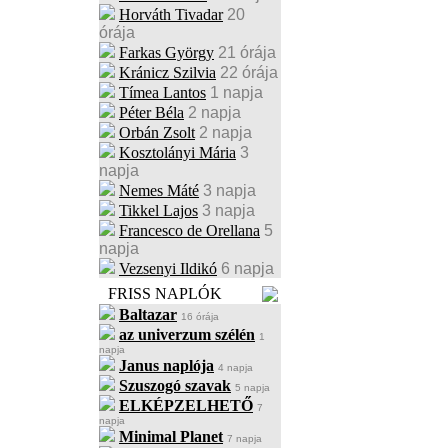
Horváth Tivadar
20
órája
Farkas György
21 órája
Kránicz Szilvia
22 órája
Tímea Lantos
1 napja
Péter Béla
2 napja
Orbán Zsolt
2 napja
Kosztolányi Mária
3
napja
Nemes Máté
3 napja
Tikkel Lajos
3 napja
Francesco de Orellana
5
napja
Vezsenyi Ildikó
6 napja
FRISS NAPLÓK
Baltazar
16 órája
az univerzum szélén
1
napja
Janus naplója
4 napja
Szuszogó szavak
5 napja
ELKÉPZELHETŐ
7
napja
Minimal Planet
7 napja