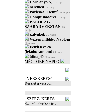
Holle anyó :-)
7 napja
nélküled
14 napja
Paricska. Életmű
14 napja
Conquistadores
15 napja
PÁLÓCZI -
SZABADVERSTAN
16
napja
szilvakék
20 napja
Vezsenyi Ildikó Naplója
23 napja
Felvil.levelek
(feladó:random)
24 napja
útinapló
28 napja
MÉGTÖBB NAPLÓ
BECENÉV
LEFOGLALÁSA
VERSKERESő
Részlet a versből:
SZERZőKERESő
Szerző névrészletre: