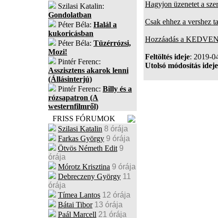
Hagyjon üzenetet a sze
Szilasi Katalin:
Gondolatban
Csak ehhez a vershez t
Péter Béla:
Halál a
kukoricásban
Hozzáadás a KEDVENC
Péter Béla:
Tüzérrózsi,
Mozi!
Feltöltés ideje
: 2019-0
Pintér Ferenc:
Utolsó módosítás ideje
Asszisztens akarok lenni
(Állásinterjú)
Pintér Ferenc:
Billy és a
rózsapatron (A
westernfilmről)
FRISS FÓRUMOK
Szilasi Katalin
8 órája
Farkas György
9 órája
Ötvös Németh Edit
9
órája
Mórotz Krisztina
9 órája
Debreczeny György
11
órája
Tímea Lantos
12 órája
Bátai Tibor
13 órája
Paál Marcell
21 órája