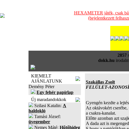
HEXAMETER játék, csak bátra
(bejelentkezett felhas
2857
s
dokk.hu
irodalm
KIEMELT
AJÁNLATUNK
Szakállas Zsolt
Demény Péter
FELÜLET-AZONOSÍTÓ 
Egy fehér papírlap
Új maradandokkok
Gyengén kezdte a lejtés
Szilasi Katalin:
A
Az oktávokért cserébe, 
haldokló
a csakra-kanalat.
Tamási József:
Előtte azonban azt szaj
üvegember
A dada azt is megenged
Nemes Máté:
Hűtőhideg
S hogy a patriótákban e