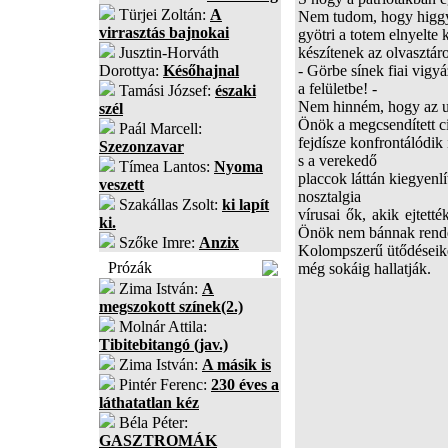
Türjei Zoltán:
A
Nem tudom, hogy higgye
virrasztás bajnokai
gyötri a totem elnyelte 
Jusztin-Horváth
készítenek az olvasztár
Dorottya:
Későhajnal
- Görbe sínek fiai vigy
a felületbe! -
Tamási József:
északi
Nem hinném, hogy az ura
szél
Önök a megcsendített ci
Paál Marcell:
fejdísze konfrontálódik
Szezonzavar
s a verekedő
Tímea Lantos:
Nyoma
placcok láttán kiegyenl
veszett
nosztalgia
Szakállas Zsolt:
ki lapít
vírusai ők, akik ejtett
ki.
Önök nem bánnak rendel
Szőke Imre:
Anzix
Kolompszerű ütődéseiket
Prózák
még sokáig hallatják.
Zima István:
A
megszokott színek(2.)
Molnár Attila:
Tibitebitangó (jav.)
Zima István:
A másik is
Pintér Ferenc:
230 éves a
láthatatlan kéz
Béla Péter:
GASZTROMÁK