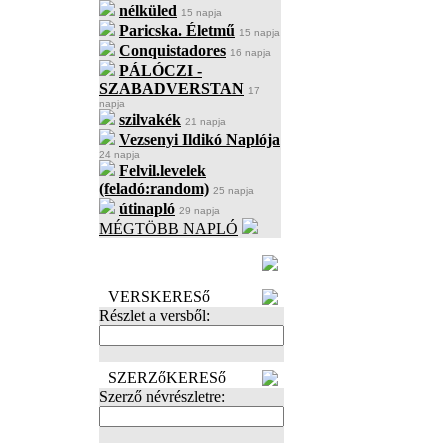
nélküled
15 napja
Paricska. Életmű
15 napja
Conquistadores
16 napja
PÁLÓCZI -
SZABADVERSTAN
17
napja
szilvakék
21 napja
Vezsenyi Ildikó Naplója
24 napja
Felvil.levelek
(feladó:random)
25 napja
útinapló
29 napja
MÉGTÖBB NAPLÓ
BECENÉV
LEFOGLALÁSA
VERSKERESő
Részlet a versből:
SZERZőKERESő
Szerző névrészletre: