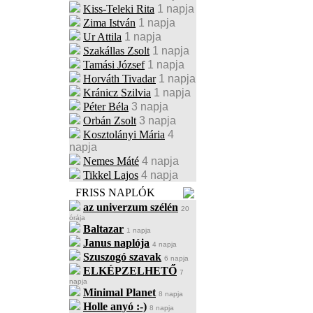
Kiss-Teleki Rita
1 napja
Zima István
1 napja
Ur Attila
1 napja
Szakállas Zsolt
1 napja
Tamási József
1 napja
Horváth Tivadar
1 napja
Kránicz Szilvia
1 napja
Péter Béla
3 napja
Orbán Zsolt
3 napja
Kosztolányi Mária
4
napja
Nemes Máté
4 napja
Tikkel Lajos
4 napja
FRISS NAPLÓK
az univerzum szélén
20
órája
Baltazar
1 napja
Janus naplója
4 napja
Szuszogó szavak
6 napja
ELKÉPZELHETŐ
7
napja
Minimal Planet
8 napja
Holle anyó :-)
8 napja