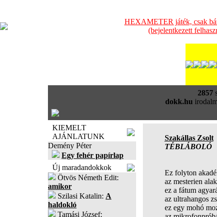
HEXAMETER játék, csak bátra
(bejelentkezett felhas
2857
s
dokk.hu
irodalm
KIEMELT
AJÁNLATUNK
Szakállas Zsolt
Demény Péter
TÉBLÁBOLÓ
Egy fehér papírlap
Új maradandokkok
Ez folyton akadé
Ötvös Németh Edit:
az mesterien alakí
amikor
ez a fátum agyar
Szilasi Katalin:
A
az ultrahangos zs
haldokló
ez egy mohó mozdu
Tamási József:
az mikrofonpróbá