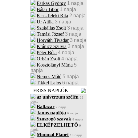
Farkas György
1 napja
Bátai Tibor
1 napja
Kiss-Teleki Rita
2 napja
Ur Attila
3 napja
Szakállas Zsolt
3 napja
Tamási József
3 napja
Horváth Tivadar
3 napja
Kránicz Szilvia
3 napja
Péter Béla
4 napja
Orbán Zsolt
4 napja
Kosztolányi Mária
5
napja
Nemes Máté
5 napja
Tikkel Lajos
6 napja
FRISS NAPLÓK
az univerzum szélén
22
perce
Baltazar
2 napja
Janus naplója
6 napja
Szuszogó szavak
8 napja
ELKÉPZELHETŐ
9
napja
Minimal Planet
10 napja