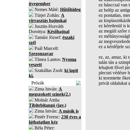
üvegember
ez hánccsal van te
Nemes Máté:
Hűtőhideg
az belép az antigr
Türjei Zoltán:
A
ez pontatlan, me
virrasztás bajnokai
az kisplasztikázik
ez kéretlenül is k
Jusztin-Horváth
az megüli szőre 
Dorottya:
Későhajnal
ez méltányosságbó
Tamási József:
északi
az megveszekedett
szél
ez a kérdőjele szá
Paál Marcell:
Szezonzavar
ez, az, amaz, ki r
Tímea Lantos:
Nyoma
talán tán a szimp
veszett
lehajtott fővel já
Szakállas Zsolt:
ki lapít
plecsni védésre h
ki.
ki teremtette őket
Prózák
privát oldalukat 
Zima István:
A
megszokott színek(2.)
Molnár Attila:
Tibitebitangó (jav.)
Zima István:
A másik is
Pintér Ferenc:
230 éves a
láthatatlan kéz
Béla Péter: