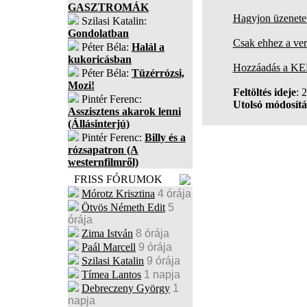
GASZTROMÁK
Hagyjon üzenetet
Szilasi Katalin:
Gondolatban
Csak ehhez a ver
Péter Béla:
Halál a
kukoricásban
Hozzáadás a K
Péter Béla:
Tüzérrózsi,
Mozi!
Feltöltés ideje
: 
Pintér Ferenc:
Utolsó módosítá
Asszisztens akarok lenni
(Állásinterjú)
Pintér Ferenc:
Billy és a
rózsapatron (A
westernfilmről)
FRISS FÓRUMOK
Mórotz Krisztina
4 órája
Ötvös Németh Edit
5
órája
Zima István
8 órája
Paál Marcell
9 órája
Szilasi Katalin
9 órája
Tímea Lantos
1 napja
Debreczeny György
1
napja