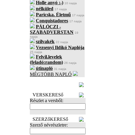
Holle anyó :-)
10 napja
nélküled
17 napja
Paricska. Életmű
17 napja
Conquistadores
17 napja
PÁLÓCZI -
SZABADVERSTAN
19
napja
szilvakék
22 napja
Vezsenyi Ildikó Naplója
25 napja
Felvil.levelek
(feladó:random)
26 napja
útinapló
31 napja
MÉGTÖBB NAPLÓ
BECENÉV
LEFOGLALÁSA
VERSKERESő
Részlet a versből:
SZERZőKERESő
Szerző névrészletre: