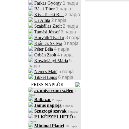
Farkas György
1 napja
Bátai Tibor
1 napja
Kiss-Teleki Rita
2 napja
Ur Attila
2 napja
Szakállas Zsolt
2 napja
Tamási József
3 napja
Horváth Tivadar
3 napja
Kránicz Szilvia
3 napja
Péter Béla
4 napja
Orbán Zsolt
4 napja
Kosztolányi Mária
5
napja
Nemes Máté
5 napja
Tikkel Lajos
6 napja
FRISS NAPLÓK
az univerzum szélén
2
órája
Baltazar
2 napja
Janus naplója
6 napja
Szuszogó szavak
7 napja
ELKÉPZELHETŐ
9
napja
Minimal Planet
10 napja