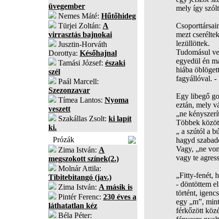
üvegember
mely így szólt
Nemes Máté:
Hűtőhideg
Türjei Zoltán:
A
Csoporttársai
virrasztás bajnokai
mezt cseréltek
lezüllöttek.
Jusztin-Horváth
Tudomásul ve
Dorottya:
Későhajnal
egyedül én ma
Tamási József:
északi
hiába öblöge
szél
fagyállóval. -
Paál Marcell:
Szezonzavar
Egy libegő go
Tímea Lantos:
Nyoma
eztán, mely vá
veszett
„ne kényszerít
Szakállas Zsolt:
ki lapít
Többek között 
ki.
„ a szútól a bú
Prózák
hagyd szabado
Vagy, „ne von
Zima István:
A
vagy te agress
megszokott színek(2.)
Molnár Attila:
„Fitty-fenét,
Tibitebitangó (jav.)
- döntöttem e
Zima István:
A másik is
történt, igenc
Pintér Ferenc:
230 éves a
egy „m”, min
láthatatlan kéz
férkőzött közé
Béla Péter: