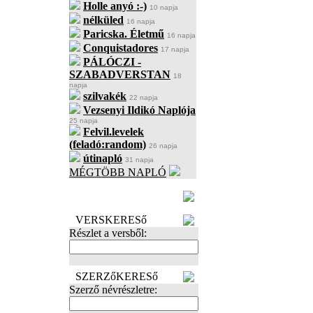
Holle anyó :-)
10 napja
nélküled
16 napja
Paricska. Életmű
16 napja
Conquistadores
17 napja
PÁLÓCZI -
SZABADVERSTAN
18
napja
szilvakék
22 napja
Vezsenyi Ildikó Naplója
25 napja
Felvil.levelek
(feladó:random)
26 napja
útinapló
31 napja
MÉGTÖBB NAPLÓ
BECENÉV
LEFOGLALÁSA
VERSKERESő
Részlet a versből:
SZERZőKERESő
Szerző névrészletre: