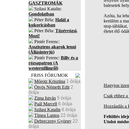
fényesre nyalt
GASZTROMÁK
balesetek hely
Szilasi Katalin:
Gondolatban
Azóta, ha leh
Péter Béla:
Halál a
kerülöm a mam
kukoricásban
stop-táblákat
Péter Béla:
Tüzérrózsi,
életet élő ód
Mozi!
Pintér Ferenc:
Asszisztens akarok lenni
(Állásinterjú)
Pintér Ferenc:
Billy és a
rózsapatron (A
westernfilmről)
FRISS FÓRUMOK
Mórotz Krisztina
1 órája
Hagyjon üzene
Ötvös Németh Edit
2
órája
Csak ehhez a 
Zima István
5 órája
Paál Marcell
6 órája
Hozzáadás a
Szilasi Katalin
6 órája
Tímea Lantos
22 órája
Feltöltés idej
Debreczeny György
22
Utolsó módos
órája