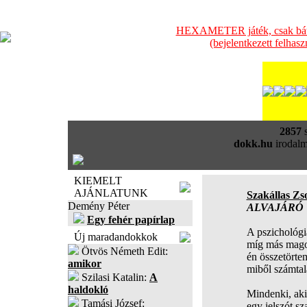
HEXAMETER játék, csak bátra
(bejelentkezett felhas
2857
s
dokk.hu
irodalm
KIEMELT
AJÁNLATUNK
Szakállas Zso
Demény Péter
ALVAJÁRÓ
Egy fehér papírlap
A pszichológia
Új maradandokkok
míg más magol
Ötvös Németh Edit:
én összetörte
amikor
miből számtala
Szilasi Katalin:
A
haldokló
Mindenki, aki 
Tamási József:
egy jelszót sz