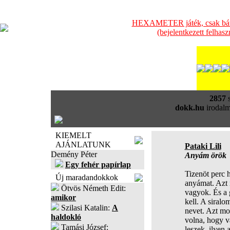
HEXAMETER játék, csak bátra
(bejelentkezett felhas
2857
s
dokk.hu
irodalm
KIEMELT
AJÁNLATUNK
Pataki Lili
Demény Péter
Anyám örök
Egy fehér papírlap
Tizenöt perc 
Új maradandokkok
anyámat. Azt 
Ötvös Németh Edit:
vagyok. És a 
amikor
kell. A siral
Szilasi Katalin:
A
nevet. Azt mo
haldokló
volna, hogy v
Tamási József:
leszek, ilyen 