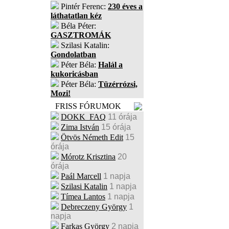
Pintér Ferenc:
230 éves a
láthatatlan kéz
Béla Péter:
GASZTROMÁK
Szilasi Katalin:
Gondolatban
Péter Béla:
Halál a
kukoricásban
Péter Béla:
Tüzérrózsi,
Mozi!
FRISS FÓRUMOK
DOKK_FAQ
11 órája
Zima István
15 órája
Ötvös Németh Edit
15
órája
Mórotz Krisztina
20
órája
Paál Marcell
1 napja
Szilasi Katalin
1 napja
Tímea Lantos
1 napja
Debreczeny György
1
napja
Farkas György
2 napja