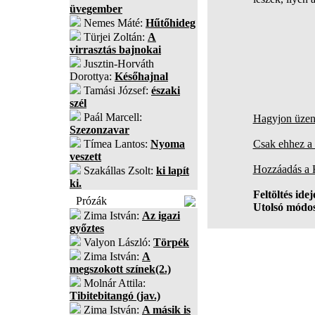
üvegember
Nemes Máté:
Hűtőhideg
Türjei Zoltán:
A
virrasztás bajnokai
Jusztin-Horváth
Dorottya:
Későhajnal
Tamási József:
északi
szél
Paál Marcell:
Hagyjon üzene
Szezonzavar
Tímea Lantos:
Nyoma
Csak ehhez a 
veszett
Hozzáadás a
Szakállas Zsolt:
ki lapít
ki.
Feltöltés idej
Prózák
Utolsó módos
Zima István:
Az igazi
győztes
Valyon László:
Törpék
Zima István:
A
megszokott színek(2.)
Molnár Attila:
Tibitebitangó (jav.)
Zima István:
A másik is