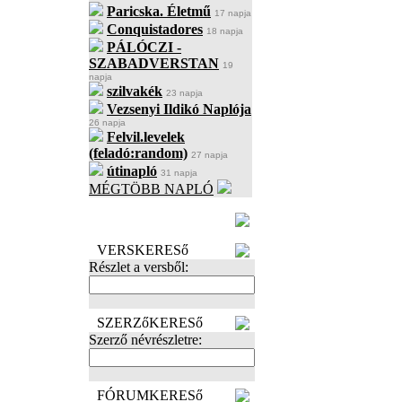
Paricska. Életmű
17 napja
Conquistadores
18 napja
PÁLÓCZI -
SZABADVERSTAN
19
napja
szilvakék
23 napja
Vezsenyi Ildikó Naplója
26 napja
Felvil.levelek
(feladó:random)
27 napja
útinapló
31 napja
MÉGTÖBB NAPLÓ
BECENÉV
LEFOGLALÁSA
VERSKERESő
Részlet a versből:
SZERZőKERESő
Szerző névrészletre:
FÓRUMKERESő