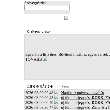
Szövegrészlet:
FOTÓK
Kedvenc versek
Egyelőre a lista üres. Bővíteni a listát az egyes versek 
TOVÁBB
ÚJDONSÁGOK a dokkon
2026-08-09 09:48
Napló: az univerzum szélén
2026-08-09 00:43
új fórumbejegyzés:
DOKK_F
2026-08-09 00:40
új fórumbejegyzés:
DOKK_F
2026-08-08 20:47
új fórumbejegyzés:
Zima Istvá