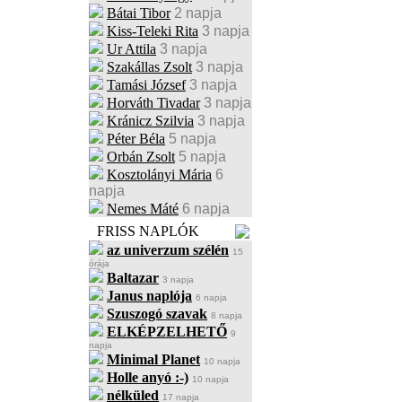
Bátai Tibor
2 napja
Kiss-Teleki Rita
3 napja
Ur Attila
3 napja
Szakállas Zsolt
3 napja
Tamási József
3 napja
Horváth Tivadar
3 napja
Kránicz Szilvia
3 napja
Péter Béla
5 napja
Orbán Zsolt
5 napja
Kosztolányi Mária
6
napja
Nemes Máté
6 napja
FRISS NAPLÓK
az univerzum szélén
15
órája
Baltazar
3 napja
Janus naplója
6 napja
Szuszogó szavak
8 napja
ELKÉPZELHETŐ
9
napja
Minimal Planet
10 napja
Holle anyó :-)
10 napja
nélküled
17 napja