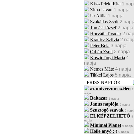
Kiss-Teleki Rita
1 nap
Zima István
1 napja
Ur Attila
1 napja
Szakállas Zsolt
2 napj
Tamási József
2 napja
Horváth Tivadar
2 nap
Kránicz Szilvia
2 napj
Péter Béla
3 napja
Orbán Zsolt
3 napja
Kosztolányi Mária
4
napja
Nemes Máté
4 napja
Tikkel Lajos
5 napja
FRISS NAPLÓK
az univerzum szélén
2
órája
Baltazar
1 napja
Janus naplója
5 napja
Szuszogó szavak
6 napj
ELKÉPZELHETŐ
8
napja
Minimal Planet
9 napja
Holle anyó :-)
9 napja