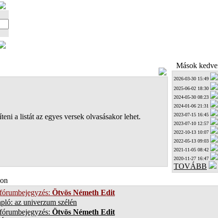
Mások kedven
2026-03-30 15:49
2025-06-02 18:30
2024-05-30 08:23
2024-01-06 21:31
2023-07-15 16:45
teni a listát az egyes versek olvasásakor lehet.
2023-07-10 12:57
2022-10-13 10:07
2022-05-13 09:03
2021-11-05 08:42
2020-11-27 16:47
TOVÁBB
on
 fórumbejegyzés:
Ötvös Németh Edit
pló: az univerzum szélén
 fórumbejegyzés:
Ötvös Németh Edit