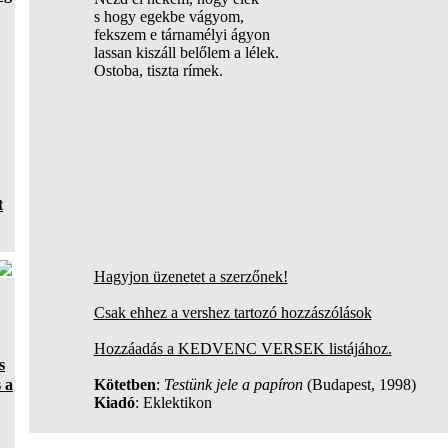
s hogy egekbe vágyom,
fekszem e tárnamélyi ágyon
lassan kiszáll belőlem a lélek.
Ostoba, tiszta rímek.
t
Hagyjon üzenetet a szerzőnek!
Csak ehhez a vershez tartozó hozzászólások
Hozzáadás a KEDVENC VERSEK listájához.
s
 a
Kötetben
:
Testünk jele a papíron
(Budapest, 1998)
Kiadó
: Eklektikon