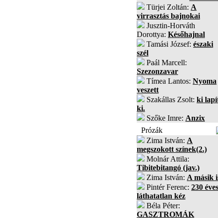
Türjei Zoltán:
A
virrasztás bajnokai
Jusztin-Horváth
Dorottya:
Későhajnal
Tamási József:
északi
szél
Paál Marcell:
Szezonzavar
Tímea Lantos:
Nyoma
veszett
Szakállas Zsolt:
ki lapí
ki.
Szőke Imre:
Anzix
Prózák
Zima István:
A
megszokott színek(2.)
Molnár Attila:
Tibitebitangó (jav.)
Zima István:
A másik i
Pintér Ferenc:
230 éves
láthatatlan kéz
Béla Péter:
GASZTROMÁK