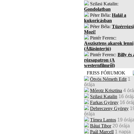
Szilasi Katalin:
Gondolatban
Péter Béla:
Halál a
kukoricásban
Péter Béla:
Tüzérrózsi
Mozi!
Pintér Ferenc:
Asszisztens akarok lenni
(Állásinterjú)
Pintér Ferenc:
Billy és 
rózsapatron (A
westernfilmről)
FRISS FÓRUMOK
Ötvös Németh Edit
1
órája
Mórotz Krisztina
4 órá
Szilasi Katalin
16 óráj
Farkas György
16 órá
Debreczeny György
1
órája
Tímea Lantos
19 óráj
Bátai Tibor
20 órája
Paál Marcell
1 napja