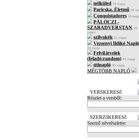
nélküled
15 napja
Paricska. Életmű
16 na
Conquistadores
16 napj
PÁLÓCZI -
SZABADVERSTAN
18
napja
szilvakék
21 napja
Vezsenyi Ildikó Napló
24 napja
Felvil.levelek
(feladó:random)
25 napja
útinapló
30 napja
MÉGTÖBB NAPLÓ
BECENÉV
LEFOGLALÁSA
VERSKERESő
Részlet a versből:
SZERZőKERESő
Szerző névrészletre: