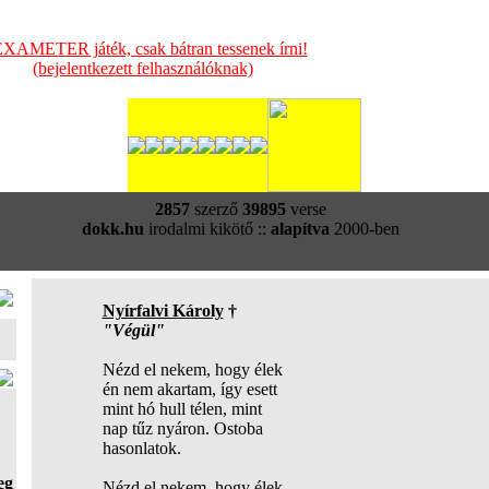
XAMETER játék, csak bátran tessenek írni!
(bejelentkezett felhasználóknak)
2857
szerző
39895
verse
dokk.hu
irodalmi kikötő ::
alapítva
2000-ben
Nyírfalvi Károly
†
"Végül"
Nézd el nekem, hogy élek
én nem akartam, így esett
mint hó hull télen, mint
nap tűz nyáron. Ostoba
hasonlatok.
eg
Nézd el nekem, hogy élek