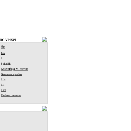
c versei
ŐK
Jók
l
Sokadik
Kosztolányi M. szerint
Genovéva ajánlása
lilis
lili
lista
Kedvenc verseim