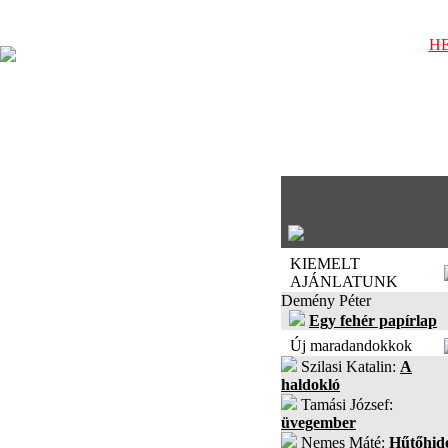
HE
KIEMELT
AJÁNLATUNK
Demény Péter
Egy fehér papírlap
Új maradandokkok
Szilasi Katalin:
A
haldokló
Tamási József:
üvegember
Nemes Máté:
Hűtőhid