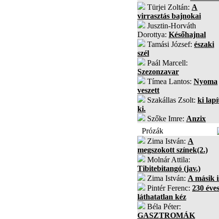
Türjei Zoltán:
A
virrasztás bajnokai
Jusztin-Horváth
Dorottya:
Későhajnal
Tamási József:
északi
szél
Paál Marcell:
Szezonzavar
Tímea Lantos:
Nyoma
veszett
Szakállas Zsolt:
ki lapí
ki.
Szőke Imre:
Anzix
Prózák
Zima István:
A
megszokott színek(2.)
Molnár Attila:
Tibitebitangó (jav.)
Zima István:
A másik i
Pintér Ferenc:
230 éves
láthatatlan kéz
Béla Péter:
GASZTROMÁK