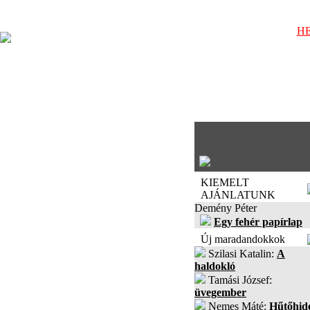
HE
KIEMELT
AJÁNLATUNK
Demény Péter
Egy fehér papírlap
Új maradandokkok
Szilasi Katalin:
A
haldokló
Tamási József:
üvegember
Nemes Máté:
Hűtőhid