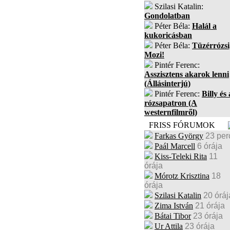
Szilasi Katalin:
Gondolatban
Péter Béla:
Halál a
kukoricásban
Péter Béla:
Tüzérrózsi
Mozi!
Pintér Ferenc:
Asszisztens akarok lenni
(Állásinterjú)
Pintér Ferenc:
Billy és 
rózsapatron (A
westernfilmről)
FRISS FÓRUMOK
Farkas György
23 per
Paál Marcell
6 órája
Kiss-Teleki Rita
11
órája
Mórotz Krisztina
18
órája
Szilasi Katalin
20 óráj
Zima István
21 órája
Bátai Tibor
23 órája
Ur Attila
23 órája