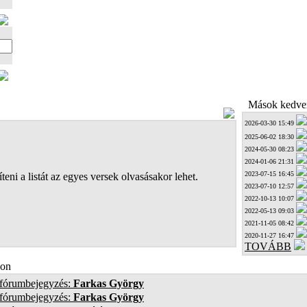
Mások kedven
2026-03-30 15:49
2025-06-02 18:30
2024-05-30 08:23
2024-01-06 21:31
2023-07-15 16:45
teni a listát az egyes versek olvasásakor lehet.
2023-07-10 12:57
2022-10-13 10:07
2022-05-13 09:03
2021-11-05 08:42
2020-11-27 16:47
TOVÁBB
on
 fórumbejegyzés:
Farkas György
 fórumbejegyzés:
Farkas György