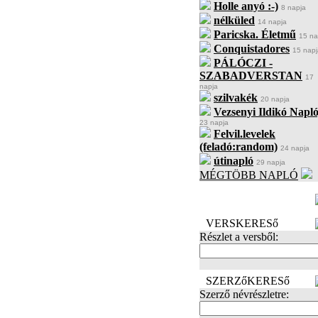
Holle anyó :-)
8 napja
nélküled
14 napja
Paricska. Életmű
15 na
Conquistadores
15 napj
PÁLÓCZI -
SZABADVERSTAN
17
napja
szilvakék
20 napja
Vezsenyi Ildikó Napló
23 napja
Felvil.levelek
(feladó:random)
24 napja
útinapló
29 napja
MÉGTÖBB NAPLÓ
BECENÉV
LEFOGLALÁSA
VERSKERESő
Részlet a versből:
SZERZőKERESő
Szerző névrészletre: