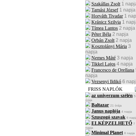
Szakállas Zsolt
1 napj
Tamási József
1 napja
Horváth Tivadar
1 nap
Kránicz Szilvia
1 napj
Tímea Lantos
2 napja
Péter Béla
2 napja
Orbán Zsolt
2 napja
Kosztolányi Mária
3
napja
Nemes Máté
3 napja
Tikkel Lajos
4 napja
Francesco de Orellana
napja
Vezsenyi Ildikó
6 nap
FRISS NAPLÓK
az univerzum szélén
5
órája
Baltazar
21 órája
Janus naplója
4 napja
Szuszogó szavak
6 napj
ELKÉPZELHETŐ
7
napja
Minimal Planet
8 napja