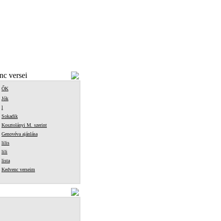
c versei
ŐK
Jók
l
Sokadik
Kosztolányi M. szerint
Genovéva ajánlása
lilis
lili
lista
Kedvenc verseim