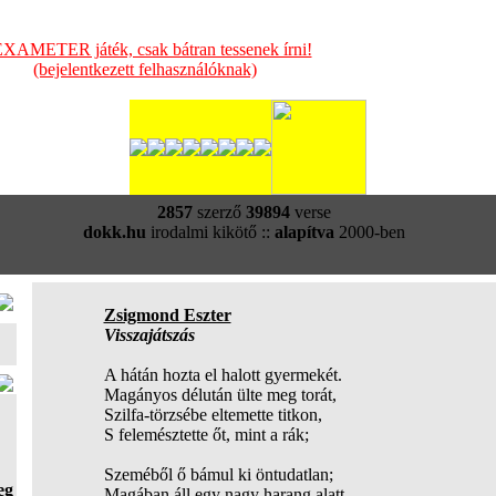
XAMETER játék, csak bátran tessenek írni!
(bejelentkezett felhasználóknak)
2857
szerző
39894
verse
dokk.hu
irodalmi kikötő ::
alapítva
2000-ben
Zsigmond Eszter
Visszajátszás
A hátán hozta el halott gyermekét.
Magányos délután ülte meg torát,
Szilfa-törzsébe eltemette titkon,
S felemésztette őt, mint a rák;
Szeméből ő bámul ki öntudatlan;
eg
Magában áll egy nagy harang alatt,