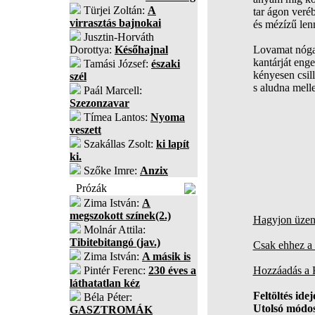
Türjei Zoltán:
A
tar ágon veréb
virrasztás bajnokai
és mézízű lenn
Jusztin-Horváth
Dorottya:
Későhajnal
Lovamat nóga
kantárját eng
Tamási József:
északi
kényesen csil
szél
s aludna melle
Paál Marcell:
Szezonzavar
Tímea Lantos:
Nyoma
veszett
Szakállas Zsolt:
ki lapít
ki.
Szőke Imre:
Anzix
Prózák
Zima István:
A
megszokott színek(2.)
Hagyjon üzene
Molnár Attila:
Tibitebitangó (jav.)
Csak ehhez a 
Zima István:
A másik is
Pintér Ferenc:
230 éves a
Hozzáadás a
láthatatlan kéz
Feltöltés idej
Béla Péter:
Utolsó módos
GASZTROMÁK