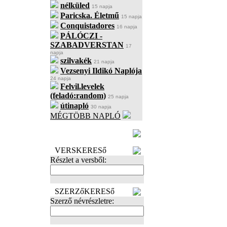
nélküled
15 napja
Paricska. Életmű
15 napja
Conquistadores
16 napja
PÁLÓCZI -
SZABADVERSTAN
17
napja
szilvakék
21 napja
Vezsenyi Ildikó Naplója
24 napja
Felvil.levelek
(feladó:random)
25 napja
útinapló
30 napja
MÉGTÖBB NAPLÓ
BECENÉV
LEFOGLALÁSA
VERSKERESő
Részlet a versből:
SZERZőKERESő
Szerző névrészletre: