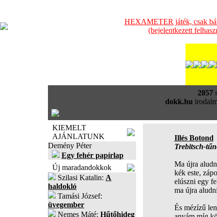
HEXAMETER játék, csak bátra
(bejelentkezett felhas
2857
s
dokk.hu
irodalm
KIEMELT
AJÁNLATUNK
Illés Botond
Demény Péter
Trebitsch-tűn
Egy fehér papírlap
Ma újra aludni
Új maradandokkok
kék este, záp
Szilasi Katalin:
A
elúszni egy fe
haldokló
ma újra aludni
Tamási József:
üvegember
És mézízű len
Nemes Máté:
Hűtőhideg
anyám míg kö