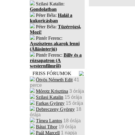
Szilasi Katalin:
Gondolatban
Péter Béla:
Halál a
kukoricásban
Péter Béla:
Tüzérrózsi,
Mozi!
Pintér Ferenc:
Asszisztens akarok lenni
(Állásinterjú)
Pintér Ferenc:
Billy és a
rózsapatron (A
westernfilmről)
FRISS FÓRUMOK
Ötvös Németh Edit
41
perce
Mórotz Krisztina
3 órája
Szilasi Katalin
15 órája
Farkas György
15 órája
Debreczeny György
18
órája
Tímea Lantos
18 órája
Bátai Tibor
19 órája
Paál Marcell
1 napja