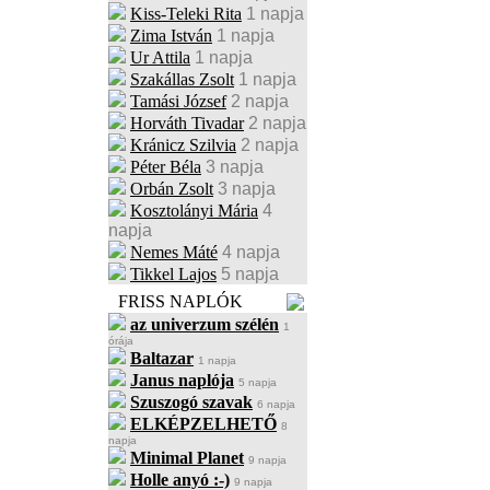
Kiss-Teleki Rita
1 napja
Zima István
1 napja
Ur Attila
1 napja
Szakállas Zsolt
1 napja
Tamási József
2 napja
Horváth Tivadar
2 napja
Kránicz Szilvia
2 napja
Péter Béla
3 napja
Orbán Zsolt
3 napja
Kosztolányi Mária
4
napja
Nemes Máté
4 napja
Tikkel Lajos
5 napja
FRISS NAPLÓK
az univerzum szélén
1
órája
Baltazar
1 napja
Janus naplója
5 napja
Szuszogó szavak
6 napja
ELKÉPZELHETŐ
8
napja
Minimal Planet
9 napja
Holle anyó :-)
9 napja