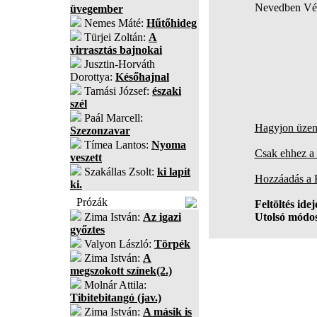
Nevedben Vé
üvegember
Nemes Máté:
Hűtőhideg
Türjei Zoltán:
A
virrasztás bajnokai
Jusztin-Horváth
Dorottya:
Későhajnal
Tamási József:
északi
szél
Paál Marcell:
Hagyjon üzene
Szezonzavar
Tímea Lantos:
Nyoma
Csak ehhez a 
veszett
Szakállas Zsolt:
ki lapít
Hozzáadás a
ki.
Prózák
Feltöltés idej
Zima István:
Az igazi
Utolsó módos
győztes
Valyon László:
Törpék
Zima István:
A
megszokott színek(2.)
Molnár Attila:
Tibitebitangó (jav.)
Zima István:
A másik is