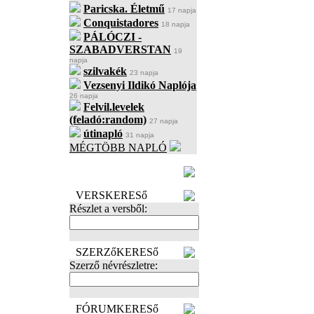
Paricska. Életmű
17 napja
Conquistadores
18 napja
PÁLÓCZI -
SZABADVERSTAN
19
napja
szilvakék
23 napja
Vezsenyi Ildikó Naplója
26 napja
Felvil.levelek
(feladó:random)
27 napja
útinapló
31 napja
MÉGTÖBB NAPLÓ
BECENÉV
LEFOGLALÁSA
VERSKERESő
Részlet a versből:
SZERZőKERESő
Szerző névrészletre:
FÓRUMKERESő