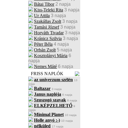
Bátai Tibor
2 napja
Kiss-Teleki Rita
3 napja
Ur Attila
3 napja
Szakállas Zsolt
3 napja
Tamási József
3 napja
Horváth Tivadar
3 napja
Kránicz Szilvia
3 napja
Péter Béla
4 napja
Orbán Zsolt
5 napja
Kosztolányi Mária
6
napja
Nemes Máté
6 napja
FRISS NAPLÓK
az univerzum szélén
13
órája
Baltazar
3 napja
Janus naplója
6 napja
Szuszogó szavak
8 napja
ELKÉPZELHETŐ
9
napja
Minimal Planet
10 napja
Holle anyó :-)
10 napja
nélküled
17 napja