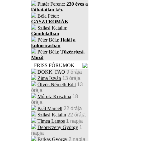
Pintér Ferenc:
230 éves a
láthatatlan kéz
Béla Péter:
GASZTROMÁK
Szilasi Katalin:
Gondolatban
Péter Béla:
Halál a
kukoricásban
Péter Béla:
Tüzérrózsi,
Mozi!
FRISS FÓRUMOK
DOKK_FAQ
9 órája
Zima István
13 órája
Ötvös Németh Edit
13
órája
Mórotz Krisztina
18
órája
Paál Marcell
22 órája
Szilasi Katalin
22 órája
Tímea Lantos
1 napja
Debreczeny György
1
napja
Farkas György
2 napja