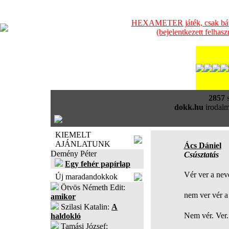
HEXAMETER játék, csak bátra
(bejelentkezett felhas
2857
s
dokk.hu
irodalm
KIEMELT
AJÁNLATUNK
Ács Dániel
Demény Péter
Csúsztatás
Egy fehér papírlap
Vér ver a ne
Új maradandokkok
Ötvös Németh Edit:
nem ver vér 
amikor
Szilasi Katalin:
A
Nem vér. Ve
haldokló
Tamási József: