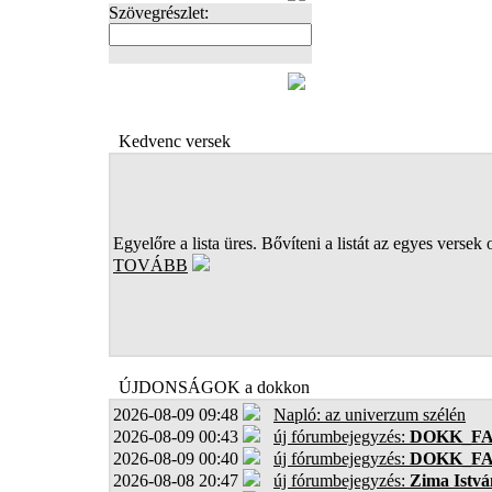
Szövegrészlet:
FOTÓK
Kedvenc versek
Egyelőre a lista üres. Bővíteni a listát az egyes versek 
TOVÁBB
ÚJDONSÁGOK a dokkon
2026-08-09 09:48
Napló: az univerzum szélén
2026-08-09 00:43
új fórumbejegyzés:
DOKK_F
2026-08-09 00:40
új fórumbejegyzés:
DOKK_F
2026-08-08 20:47
új fórumbejegyzés:
Zima Istvá