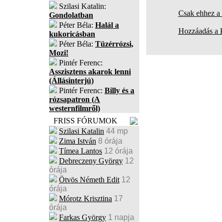
Szilasi Katalin:
Csak ehhez a 
Gondolatban
Péter Béla:
Halál a
Hozzáadás a
kukoricásban
Péter Béla:
Tüzérrózsi,
Mozi!
Pintér Ferenc:
Asszisztens akarok lenni
(Állásinterjú)
Pintér Ferenc:
Billy és a
rózsapatron (A
westernfilmről)
FRISS FÓRUMOK
Szilasi Katalin
44 mp
Zima István
8 órája
Tímea Lantos
12 órája
Debreczeny György
12
órája
Ötvös Németh Edit
12
órája
Mórotz Krisztina
17
órája
Farkas György
1 napja