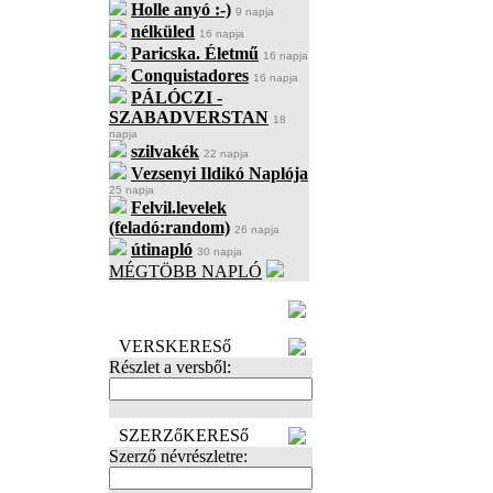
Holle anyó :-)
9 napja
nélküled
16 napja
Paricska. Életmű
16 napja
Conquistadores
16 napja
PÁLÓCZI -
SZABADVERSTAN
18
napja
szilvakék
22 napja
Vezsenyi Ildikó Naplója
25 napja
Felvil.levelek
(feladó:random)
26 napja
útinapló
30 napja
MÉGTÖBB NAPLÓ
BECENÉV
LEFOGLALÁSA
VERSKERESő
Részlet a versből:
SZERZőKERESő
Szerző névrészletre: