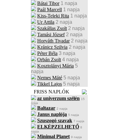
Bátai Tibor
1 napja
Paál Marcell
1 napja
Kiss-Teleki Rita
1 napja
Ur Attila
2 napja
Szakállas Zsolt
2 napja
Tamási József
2 napja
Horváth Tivadar
2 napja
Kránicz Szilvia
2 napja
Péter Béla
3 napja
Orbán Zsolt
4 napja
Kosztolányi Mária
5
napja
Nemes Máté
5 napja
Tikkel Lajos
5 napja
FRISS NAPLÓK
az univerzum szélén
15
órája
Baltazar
2 napja
Janus naplója
5 napja
Szuszogó szavak
7 napja
ELKÉPZELHETŐ
8
napja
Minimal Planet
9 napja