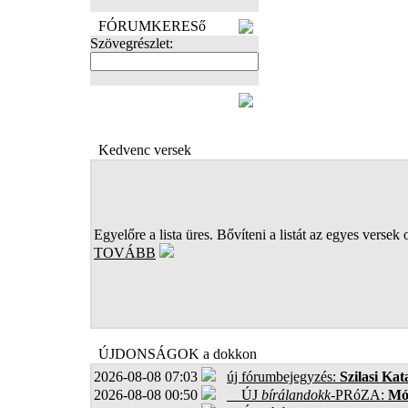
FÓRUMKERESő
Szövegrészlet:
FOTÓK
Kedvenc versek
Egyelőre a lista üres. Bővíteni a listát az egyes versek 
TOVÁBB
ÚJDONSÁGOK a dokkon
2026-08-08 07:03
új fórumbejegyzés:
Szilasi Kat
2026-08-08 00:50
ÚJ
bírálandokk
-PRóZA:
Mór