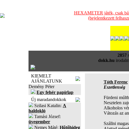
HEXAMETER játék, csak bátra
(bejelentkezett felhas
2857
s
dokk.hu
irodalm
KIEMELT
AJÁNLATUNK
Tóth Ferenc
Demény Péter
Eszetlenség
Egy fehér papírlap
Fürdeni múltb
Új maradandokkok
Nesztelen zajo
Szilasi Katalin:
A
Alkoholos vér
haldokló
Vátozás az an
Tamási József:
üvegember
Szállni maga
Nemes Máté:
Hűtőhideg
Alattad méne