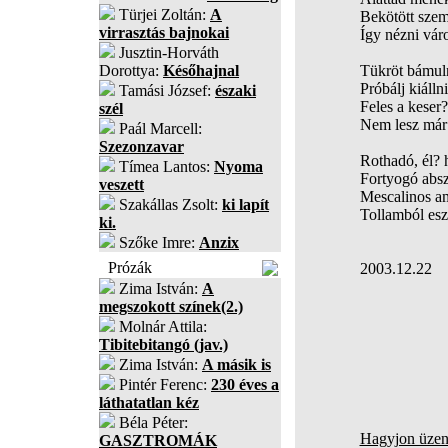
Türjei Zoltán:
A
Bekötött sze
virrasztás bajnokai
Így nézni vár
Jusztin-Horváth
Dorottya:
Későhajnal
Tükröt bámuln
Próbálj kiállni
Tamási József:
északi
Feles a keser?
szél
Nem lesz már 
Paál Marcell:
Szezonzavar
Rothadó, él? h
Tímea Lantos:
Nyoma
Fortyogó absz
veszett
Mescalinos am
Szakállas Zsolt:
ki lapít
Tollamból esz
ki.
Szőke Imre:
Anzix
Prózák
2003.12.22
Zima István:
A
megszokott színek(2.)
Molnár Attila:
Tibitebitangó (jav.)
Zima István:
A másik is
Pintér Ferenc:
230 éves a
láthatatlan kéz
Béla Péter:
Hagyjon üzene
GASZTROMÁK