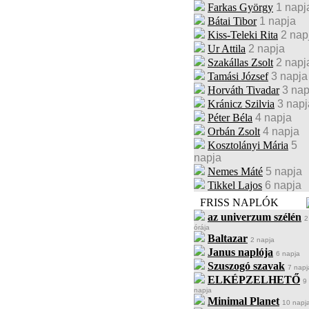
Farkas György
1 napj
Bátai Tibor
1 napja
Kiss-Teleki Rita
2 nap
Ur Attila
2 napja
Szakállas Zsolt
2 napj
Tamási József
3 napja
Horváth Tivadar
3 nap
Kránicz Szilvia
3 napj
Péter Béla
4 napja
Orbán Zsolt
4 napja
Kosztolányi Mária
5
napja
Nemes Máté
5 napja
Tikkel Lajos
6 napja
FRISS NAPLÓK
az univerzum szélén
2
órája
Baltazar
2 napja
Janus naplója
6 napja
Szuszogó szavak
7 napj
ELKÉPZELHETŐ
9
napja
Minimal Planet
10 napj