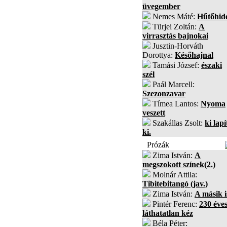
üvegember
Nemes Máté:
Hűtőhid
Türjei Zoltán:
A
virrasztás bajnokai
Jusztin-Horváth
Dorottya:
Későhajnal
Tamási József:
északi
szél
Paál Marcell:
Szezonzavar
Tímea Lantos:
Nyoma
veszett
Szakállas Zsolt:
ki lapí
ki.
Prózák
Zima István:
A
megszokott színek(2.)
Molnár Attila:
Tibitebitangó (jav.)
Zima István:
A másik i
Pintér Ferenc:
230 éves
láthatatlan kéz
Béla Péter: