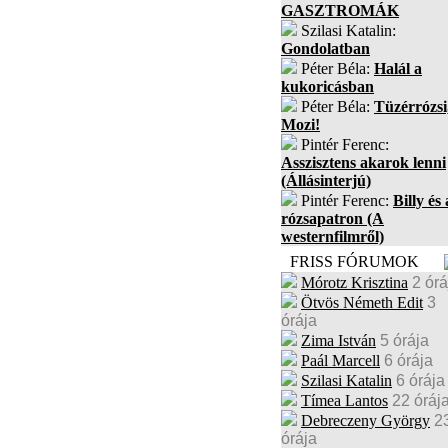
GASZTROMÁK
Szilasi Katalin:
Gondolatban
Péter Béla:
Halál a
kukoricásban
Péter Béla:
Tüzérrózsi
Mozi!
Pintér Ferenc:
Asszisztens akarok lenni
(Állásinterjú)
Pintér Ferenc:
Billy és 
rózsapatron (A
westernfilmről)
FRISS FÓRUMOK
Mórotz Krisztina
2 órá
Ötvös Németh Edit
3
órája
Zima István
5 órája
Paál Marcell
6 órája
Szilasi Katalin
6 órája
Tímea Lantos
22 óráj
Debreczeny György
2
órája