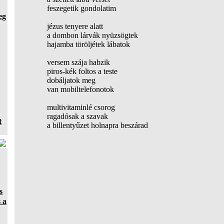
feszegetik gondolatim
eg
jézus tenyere alatt
a dombon lárvák nyüzsögtek
hajamba töröljétek lábatok
versem szája habzik
piros-kék foltos a teste
dobáljatok meg
van mobiltelefonotok
multivitaminlé csorog
ragadósak a szavak
t
a billentyűzet holnapra beszárad
s
 a