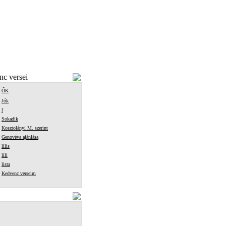
c versei
ŐK
Jók
l
Sokadik
Kosztolányi M. szerint
Genovéva ajánlása
lilis
lili
lista
Kedvenc verseim