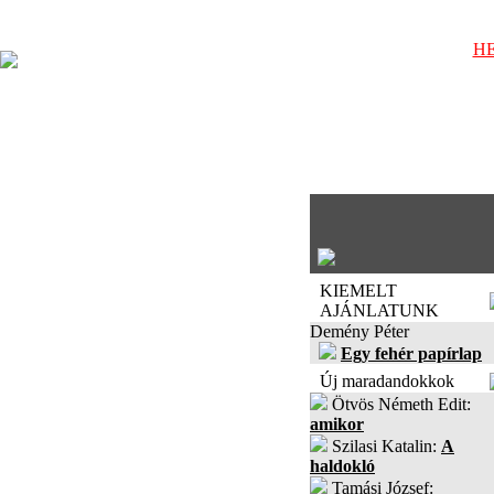
HE
KIEMELT
AJÁNLATUNK
Demény Péter
Egy fehér papírlap
Új maradandokkok
Ötvös Németh Edit:
amikor
Szilasi Katalin:
A
haldokló
Tamási József: