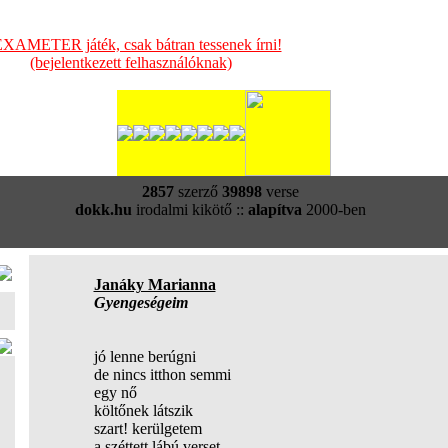
XAMETER játék, csak bátran tessenek írni!
(bejelentkezett felhasználóknak)
2857
szerző
39898
verse
dokk.hu
irodalmi kikötő ::
alapítva
2000-ben
Janáky Marianna
Gyengeségeim
jó lenne berúgni
de nincs itthon semmi
egy nő
költőnek látszik
szart! kerülgetem
a széttett lábú verset