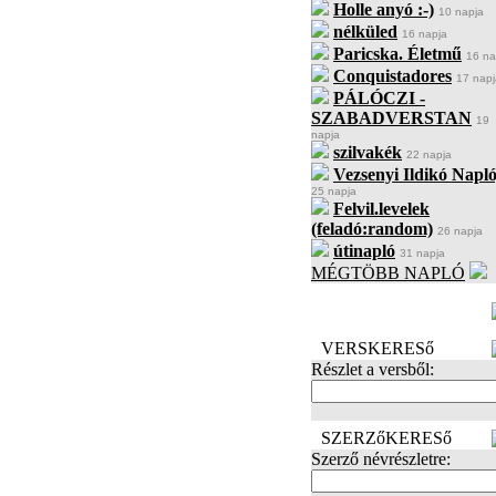
Holle anyó :-)
10 napja
nélküled
16 napja
Paricska. Életmű
16 na
Conquistadores
17 napj
PÁLÓCZI -
SZABADVERSTAN
19
napja
szilvakék
22 napja
Vezsenyi Ildikó Napló
25 napja
Felvil.levelek
(feladó:random)
26 napja
útinapló
31 napja
MÉGTÖBB NAPLÓ
BECENÉV
LEFOGLALÁSA
VERSKERESő
Részlet a versből:
SZERZőKERESő
Szerző névrészletre: